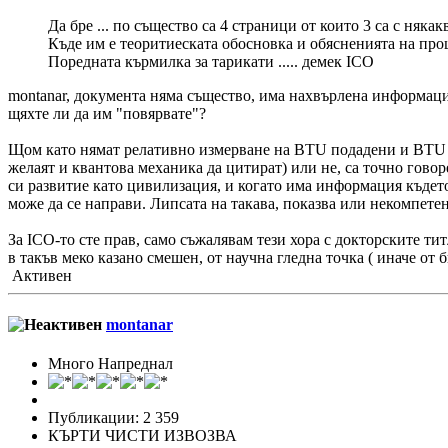
Да бре ... по същество са 4 страници от които 3 са с някакв
Къде им е теоритиеската обосновка и обясненията на про
Поредната кърмилка за тарикати ..... демек ICO
montanar, документа няма същество, има нахвърлена информация
щяхте ли да им "повярвате"?
Щом като нямат релативно измерване на BTU подадени и BTU пол
желаят и квантова механика да цитират) или не, са точно говор
си развитие като цивилизация, и когато има информация където
може да се направи. Липсата на такава, показва или некомпете
За ICO-то сте прав, само съжалявам тези хора с докторските ти
в такъв меко казано смешен, от научна гледна точка ( иначе от б
Активен
montanar
Много Напреднал
Публикации: 2 359
КЪРТИ ЧИСТИ ИЗВОЗВА