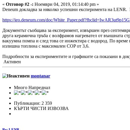
«
Отговор #2 -:
Ноември 04, 2019, 01:14:40 pm »
Deneum докладва за няколко успешни експеримента на LENR. П
https://ieo.deneum.com/doc/White_Paper.pdf?fbclid=IwAR3u
Документът съобщава за експеримент, извършен през септември 2
друга керамична тръба с волфрамов нагревател от външната стр
вакуумна помпа и след това се инжектира с водород. По време
излишна топлина с максимален COP от 3,6.
Подробности за експериментите и графиките са показани в док
Активен
montanar
Много Напреднал
Публикации: 2 359
КЪРТИ ЧИСТИ ИЗВОЗВА
Re: LENR