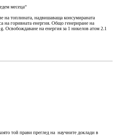
едем месеца“
ане на топлината, надвишаваща консумираната
рса на горивната енергия. Общо генериране на
 g. Освобождаване на енергия за 1 никелов атом 2.1
която той прави преглед на научните доклади в