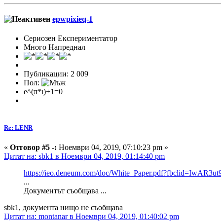
epwpixieq-1
Сериозен Експериментатор
Много Напреднал
Публикации: 2 009
Пол:
e^(π*ι)+1=0
Re: LENR
«
Отговор #5 -:
Ноември 04, 2019, 07:10:23 pm »
Цитат на: sbk1 в Ноември 04, 2019, 01:14:40 pm
https://ieo.deneum.com/doc/White_Paper.pdf?fbclid=I
...
Документът съобщава ...
sbk1, документа нищо не съобщава
Цитат на: montanar в Ноември 04, 2019, 01:40:02 pm