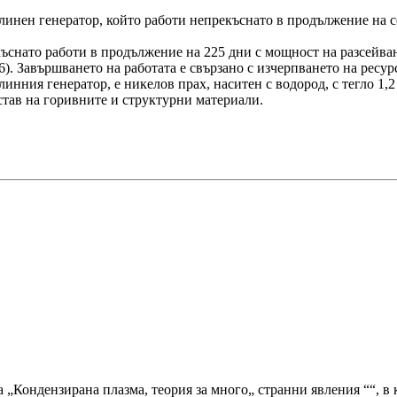
линен генератор, който работи непрекъснато в продължение на с
къснато работи в продължение на 225 дни с мощност на разсейв
6). Завършването на работата е свързано с изчерпването на ресу
инния генератор, е никелов прах, наситен с водород, с тегло 1,2
тав на горивните и структурни материали.
 „Кондензирана плазма, теория за много„ странни явления ““, в 