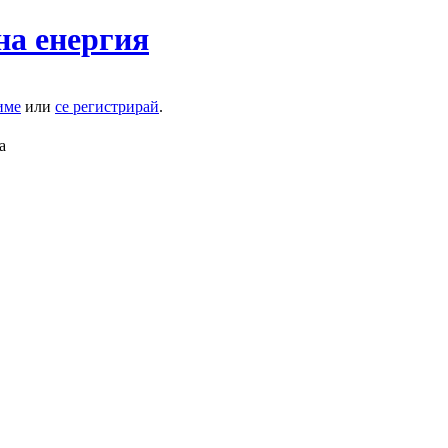
на енергия
име
или
се регистрирай
.
а