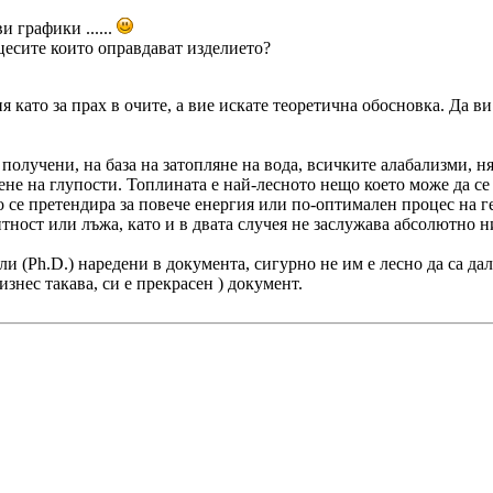
и графики ......
цесите които оправдават изделието?
 като за прах в очите, а вие искате теоретична обосновка. Да в
учени, на база на затопляне на вода, всичките алабализми, ням
ене на глупости. Топлината е най-лесното нещо което може да се
 се претендира за повече енергия или по-оптимален процес на г
нтност или лъжа, като и в двата случея не заслужава абсолютно 
тли (Ph.D.) наредени в документа, сигурно не им е лесно да са д
изнес такава, си е прекрасен ) документ.