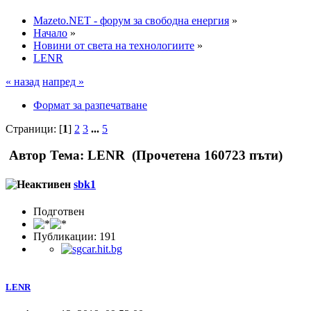
Mazeto.NET - форум за свободна енергия
»
Начало
»
Новини от света на технологиите
»
LENR
« назад
напред »
Формат за разпечатване
Страници: [
1
]
2
3
...
5
Автор
Тема: LENR (Прочетена 160723 пъти)
sbk1
Подготвен
Публикации: 191
LENR