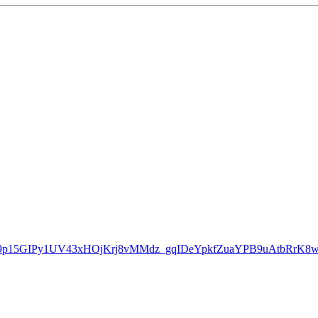
wAR3ut9p15GIPy1UV43xHOjKrj8vMMdz_gqIDeYpkfZuaYPB9uAtbRrK8