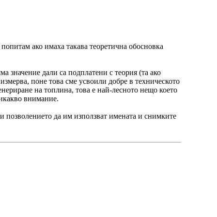
и попитам ако имаха такава теоретична обосновка
а значение дали са подплатени с теория (та ако
 измерва, поне това сме усвоили добре в техническото
енериране на топлина, това е най-лесното нещо което
никакво внимание.
али позволението да им използват имената и снимките