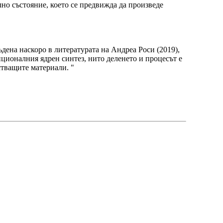
лно състояние, което се предвижда да произведе
ъдена наскоро в литературата на Андреа Роси (2019),
нционалния ядрен синтез, нито деленето и процесът е
стващите материали. "