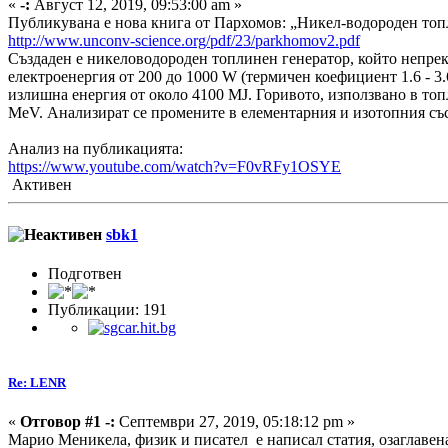
«
-:
Август 12, 2019, 09:53:00 am »
Публикувана е нова книга от Пархомов: „Никел-водороден топ
http://www.unconv-science.org/pdf/23/parkhomov2.pdf
Създаден е никеловодороден топлинен генератор, който непре
електроенергия от 200 до 1000 W (термичен коефициент 1.6 - 3.
излишна енергия от около 4100 MJ. Горивото, използвано в топл
MeV. Анализират се промените в елементарния и изотопния със
Анализ на публикацията:
https://www.youtube.com/watch?v=F0vRFy1OSYE
Активен
sbk1
Подготвен
Публикации: 191
Re: LENR
«
Отговор #1 -:
Септември 27, 2019, 05:18:12 pm »
Марио Меникела, физик и писател е написал статия, озаглавена