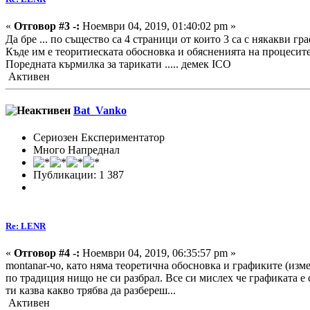
«
Отговор #3 -:
Ноември 04, 2019, 01:40:02 pm »
Да бре ... по същество са 4 страници от които 3 са с някакви граф
Къде им е теоритиеската обосновка и обясненията на процесит
Поредната кърмилка за тарикати ..... демек ICO
Активен
Bat_Vanko
Сериозен Експериментатор
Много Напреднал
Публикации: 1 387
Re: LENR
«
Отговор #4 -:
Ноември 04, 2019, 06:35:57 pm »
montanar-чо, като няма теоретична обосновка и графиките (изме
по традиция нищо не си разбрал. Все си мислех че графиката е 
ти казва какво трябва да разбереш...
Активен