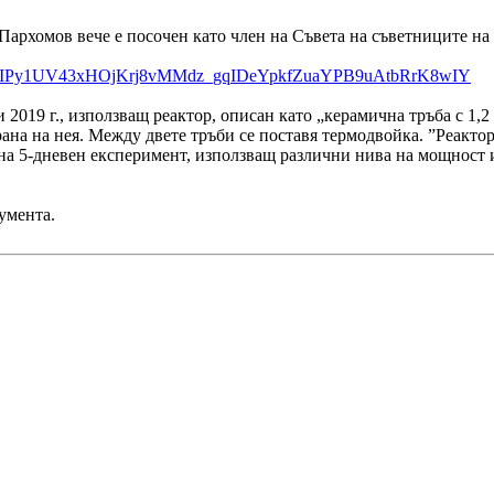
архомов вече е посочен като член на Съвета на съветниците на
t9p15GIPy1UV43xHOjKrj8vMMdz_gqIDeYpkfZuaYPB9uAtbRrK8wIY
019 г., използващ реактор, описан като „керамична тръба с 1,2 
ана на нея. Между двете тръби се поставя термодвойка. ”Реактор
 на 5-дневен експеримент, използващ различни нива на мощност 
умента.