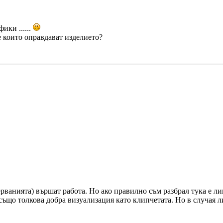
ики ......
е които оправдават изделието?
рванията) вършат работа. Но ако правилно съм разбрал тука е ли
също толкова добра визуализация като клипчетата. Но в случая л