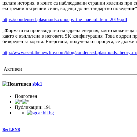
цялата история, в които са наблюдавани странни явления при е
екстремни вътрешни сили, водещи до нестандартно поведение
https://condensed-plasmoids.com/cps_the_nae_of_lenr_2019.pdf
„Формата на производство на ядрена енергия, която можете да п
както е въплътена в неговата SK конфигурация. Това е ядрен п
безвреден за хората. Енергията, получена от процеса, се дължи
http://www.ecat-thenewfire.com/blog/condensed-plasmoids-theory-
Активен
sbk1
Подготвен
Публикации: 191
Re: LENR