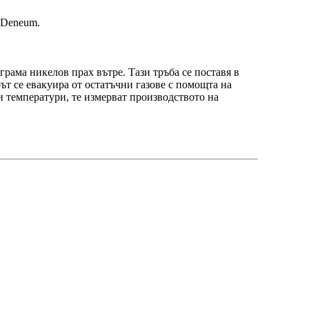
 Deneum.
грама никелов прах вътре. Тази тръба се поставя в
ът се евакуира от остатъчни газове с помощта на
и температури, те измерват производството на