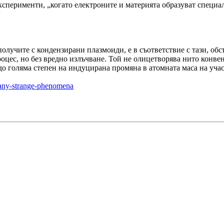
ксперименти, „когато електроните и материята образуват специа
“
олучите с кондензирани плазмоиди, е в съответствие с тази, обс
роцес, но без вредно излъчване. Той не олицетворява нито конве
 до голяма степен на индуцирана промяна в атомната маса на уча
many-strange-phenomena