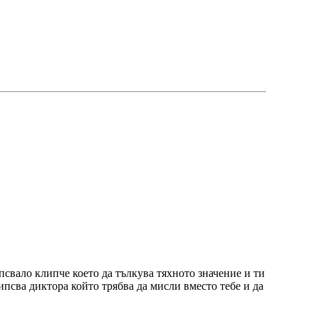
псвало клипче което да тълкува тяхното значение и ти
ипсва диктора който трябва да мисли вместо тебе и да