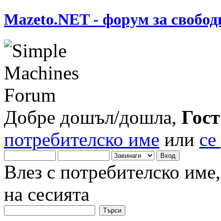
Mazeto.NET - форум за свобод
Добре дошъл/дошла,
Гост
потребителско име
или
се
Влез с потребителско име
на сесията