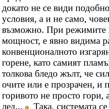
докато не се види подобн
условия, а и не само, чове
възможно. При режимите 
мощност, е явно видима р
конвенционалното изгарян
горене, като самият пламък
толкова бледо жълт, че си
очите или е прозрачен, и 
горивото не просто гори, а
лед...
Така, системата се 