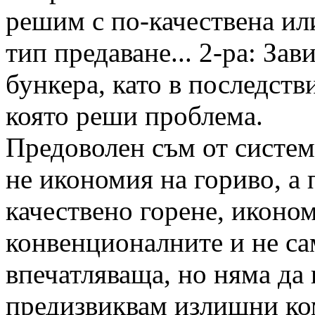
решим с по-качествена ил
тип предаване... 2-ра: Зав
бункера, като в последств
която реши проблема.
Предоволен съм от система
не икономия на гориво, а
качествено горене, иконо
конвенционалните и не сам
впечатляваща, но няма да
предизвиквам излишни ком