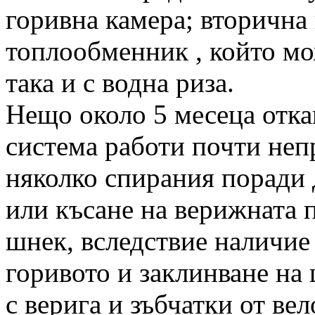
горивна камера; вторична
топлообменник , който мо
така и с водна риза.
Нещо около 5 месеца отка
система работи почти неп
няколко спирания поради 
или късане на верижната п
шнек, вследствие наличие 
горивото и заклинване на 
с верига и зъбчатки от ве