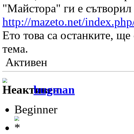
"Майстора" ги е сътворил 
http://mazeto.net/index.ph
Ето това са останките, ще
тема.
Активен
bugman
Beginner