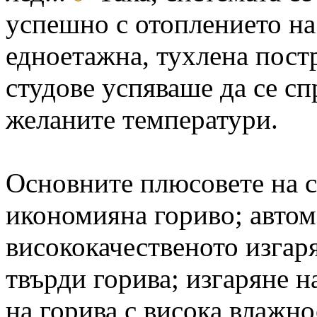
успешно с отоплението на
едноетажна, тухлена постр
студове успяваше да се с
желаните температури.
Основните плюсовете на с
икономияна гориво; автом
висококачественото изгаря
твърди горива; изгаряне н
на горива с висока влажн