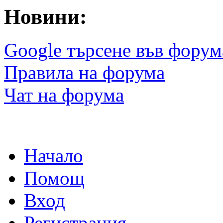
Новини:
Google търсене във форум
Правила на форума
Чат на форума
Начало
Помощ
Вход
Регистрация