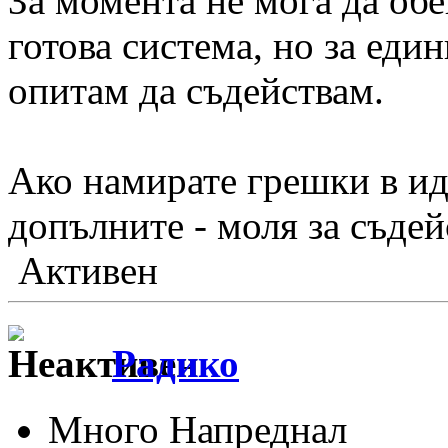
За момента не мога да об
готова система, но за еди
опитам да съдействам.
Ако намирате грешки в ид
допълните - моля за съде
Активен
Радико
Много Напреднал