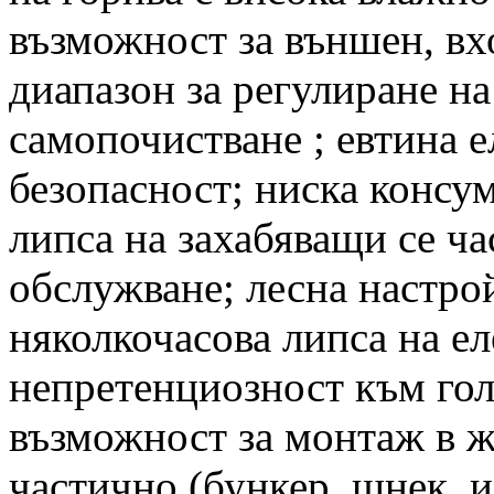
възможност за външен, вх
диапазон за регулиране н
самопочистване ; евтина 
безопасност; ниска консу
липса на захабяващи се ча
обслужване; лесна настрой
няколкочасова липса на ел
непретенциозност към гол
възможност за монтаж в 
частично (бункер, шнек и