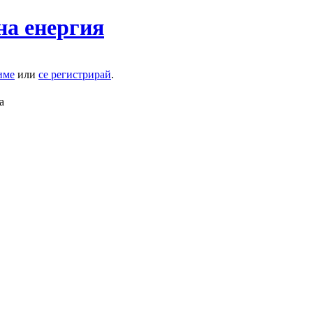
на енергия
име
или
се регистрирай
.
а