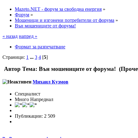
Mazeto.NET - форум за свободна енергия
»
Форум
»
Мошеници и изгонени потребители от форума
»
Вън мошениците от форума!
« назад
напред »
Формат за разпечатване
Страници:
1
...
3
4
[
5
]
Автор
Тема: Вън мошениците от форума! (Прочет
Михаил Кузмов
Специалист
Много Напреднал
Публикации: 2 509