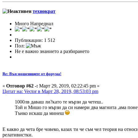
технократ
Много Напреднал
Публикации: 1 512
Пол:
Не е важно знанието а разбирането
Re: Вън мошениците от форума!
«
Отговор #62 -:
Март 29, 2019, 02:22:45 pm »
Цитат на: Vector в Март 28, 2019, 08:53:03 pm
1000лв даваш ли?като те мързи да четеш..
Той и Мишо го мързи да си намери два магнита ,ама поне
Тънко искаш да минеш
Е какво да чета бре човеко, казах ти че съм чел теория на отно
релативистки.