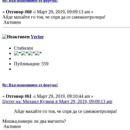
Re: Вън мошениците от форума!
«
Отговор #60 -:
Март 29, 2019, 09:09:13 am »
Айде махайте го тоя, че спря да се самоконтролира!
Активен
Vector
Стабилен
Публикации: 559
Re: Вън мошениците от форума!
«
Отговор #61 -:
Март 29, 2019, 09:10:44 am »
Цитат на: Михаил Кузмов в Март 29, 2019, 09:09:13 am
Айде махайте го тоя, че спря да се самоконтролира!
Мишка,намери ли два магнита?
Активен