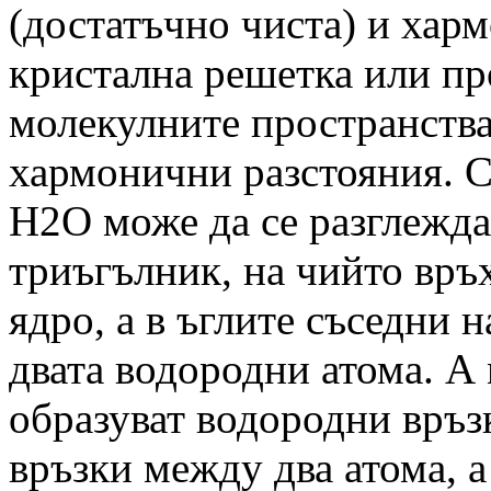
(достатъчно чиста) и хар
кристална решетка или пр
молекулните пространства
хармонични разстояния. С
H2O може да се разглежда
триъгълник, на чийто връ
ядро, а в ъглите съседни 
двата водородни атома. А
образуват водородни връзк
връзки между два атома, 