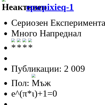
epwpixieq-1
Сериозен Експеримента
Много Напреднал
Публикации: 2 009
Пол:
e^(π*ι)+1=0