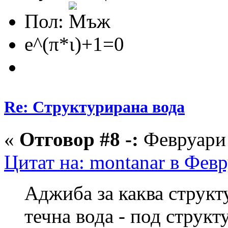
Пол:
e^(π*ι)+1=0
Re: Структурирана вода
«
Отговор #8 -:
Февруари 
Цитат на: montanar в Февр
Аджиба за каква структ
течна вода - под структ