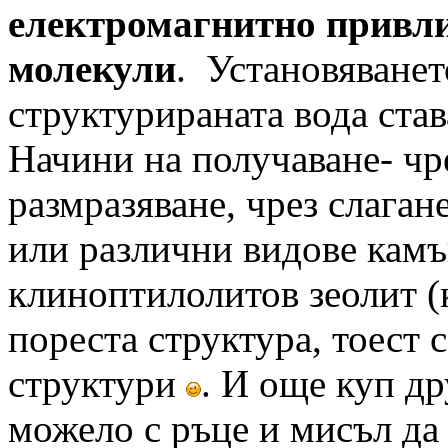
електромагнитно привл
молекули
. Установяванет
структурираната вода ста
Начини на получаване- чр
размразяване, чрез слаган
или различни видове кам
клиноптилолитов зеолит (
пореста структура, тоест 
структури
. И още куп д
можело с ръце и мисъл да 