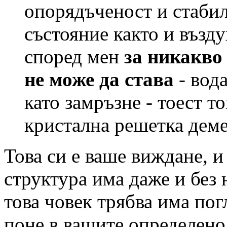
опорядъченост и стабилн
състояние както и възд
според мен
за никакво
не може да става
- вод
като замръзне - тоест т
кристална решетка деме
Това си е ваше виждане, и
структура има даже и без 
това човек трябва има пог
поне в вашите определен