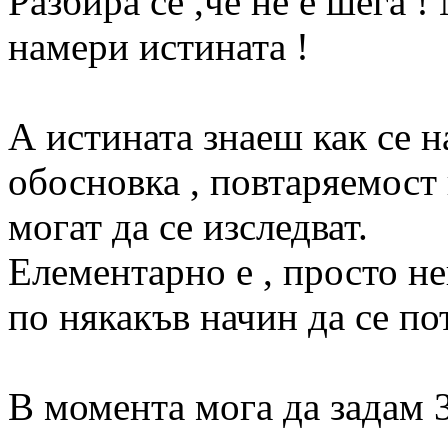
Разбира се ,че не е шега !
намери истината !
А истината знаеш как се н
обосновка , повтаряемост 
могат да се изследват.
Елементарно е , просто н
по някакъв начин да се по
В момента мога да задам 3