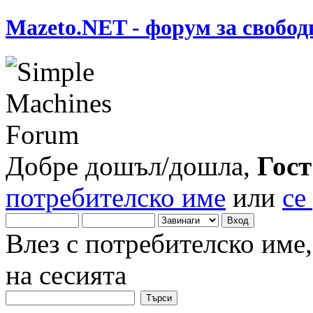
Mazeto.NET - форум за свобод
Добре дошъл/дошла,
Гост
потребителско име
или
се
Влез с потребителско име
на сесията