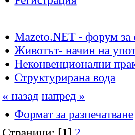
Mazeto.NET - форум за 
Животът- начин на упот
Неконвенционални прак
Структурирана вода
« назад
напред »
Формат за разпечатване
Страници: [
1
]
2