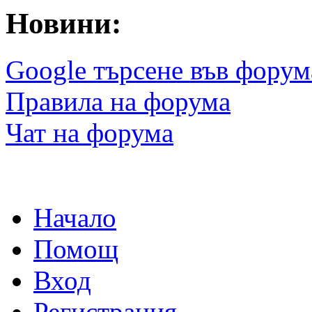
Новини:
Google търсене във форум
Правила на форума
Чат на форума
Начало
Помощ
Вход
Регистрация