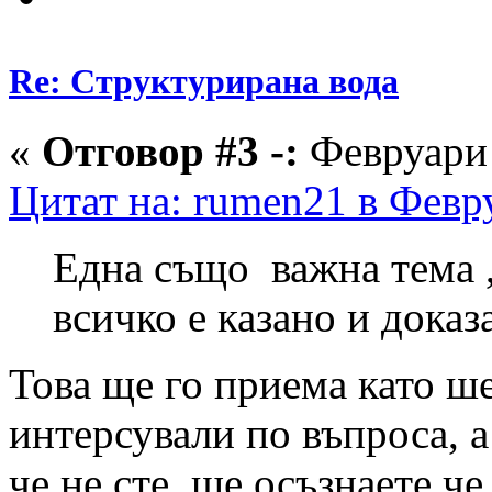
Re: Структурирана вода
«
Отговор #3 -:
Февруари 
Цитат на: rumen21 в Февру
Една също важна тема ,
всичко е казано и дока
Това ще го приема като ше
интерсували по въпроса, а
че не сте, ще осъзнаете че