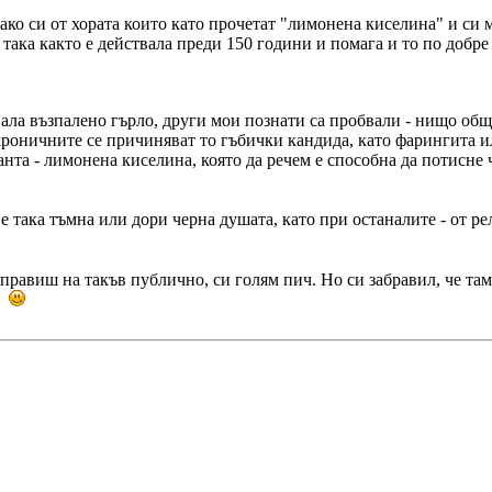
ко си от хората които като прочетат "лимонена киселина" и си 
така както е действала преди 150 години и помага и то по добре 
ала възпалено гърло, други мои познати са пробвали - нищо общ
 хроничните се причиняват то гъбички кандида, като фарингита 
нта - лимонена киселина, която да речем е способна да потисне 
и е така тъмна или дори черна душата, като при останалите - от р
правиш на такъв публично, си голям пич. Но си забравил, че там
и.