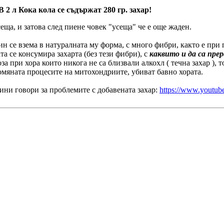
В 2 л Кока кола се съдържат 280 гр. захар!
сеща, и затова след пиене човек "усеща" че е още жаден.
ксин се взема в натуралната му форма, с много фибри, както е пр
та се консумира захарта (без тези фибри), с
каквито и да са пре
а при хора които никога не са близвали алкохл ( течна захар ), 
омяната процесите на митохондриите, убиват бавно хората.
дини говори за проблемите с добавената захар:
https://www.youtu