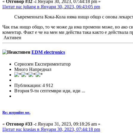
«
Отговор #32 -:
Януари 30, 2023, 07:44:18 pm »
Цитат на: juliang в Януари 30, 2023, 06:43:05 pm
Съвременната Кока-Кола няма нищо общо с онова лекарство
Чак пък нищо общо, то че може да има промени може, но ако си
коментар. Факт е че на мен ми действа така както е действала п
Активен
EDM electronics
Сериозен Експериментатор
Много Напреднал
Публикации: 4 912
Втория 9-ти септември иди, иди ...
Re: изтрийте ме.
«
Отговор #33 -:
Януари 31, 2023, 09:18:26 am »
Цитат на: krasias в Януари 30, 2023, 07:44:18 pm