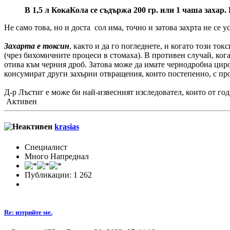
В 1,5 л КокаКола се съдържа 200 гр. или 1 чаша захар. 
Не само това, но и доста сол има, точно и затова захрта не се у
Захарта е токсин
, както и да го погледнете, и когато този то
(чрез бихомичните процеси в стомаха). В противен случай, кога
отива към черния дроб. Затова може да имате чернодробна цироз
консумират други захърни отвращения, които постепенно, с пр
Д-р Лъстиг е може би най-извесният изследовател, които от го
Активен
krasias
Специалист
Много Напреднал
Публикации: 1 262
Re: изтрийте ме.