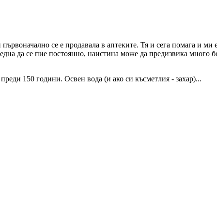
 първоначално се е продавала в аптеките. Тя и сега помага и ми 
вредна да се пие постоянно, наистина може да предизвика много б
еди 150 години. Освен вода (и ако си късметлия - захар)...