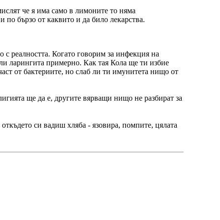
мислят че я има само в лимоните то няма
и по бързо от каквито и да било лекарства.
о с реалността. Когато говорим за инфекция на
или ларингита примерно. Как тая Кола ще ти избие
част от бактериите, но слаб ли ти имунитета нищо от
елигията ще да е, другите вярващи нищо не разбират за
 откъдето си вадиш хляба - язовира, помпите, цялата