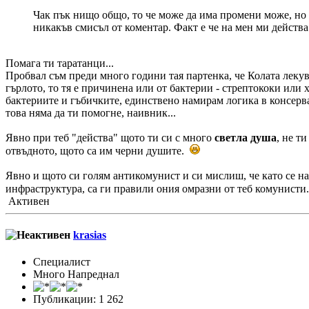
Чак пък нищо общо, то че може да има промени може, но а
никакъв смисъл от коментар. Факт е че на мен ми действа 
Помага ти таратанци...
Пробвал съм преди много години тая партенка, че Колата лекув
гърлото, то тя е причинена или от бактерии - стрептококи или
бактериите и гъбичките, единствено намирам логика в консерва
това няма да ти помогне, наивник...
Явно при теб "действа" щото ти си с много
светла душа
, не т
отвъдното, щото са им черни душите.
Явно и щото си голям антикомунист и си мислиш, че като се на
инфраструктура, са ги правили ония омразни от теб комунист
Активен
krasias
Специалист
Много Напреднал
Публикации: 1 262