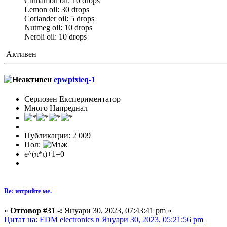
Cinnamon oil: 10 drops
Lemon oil: 30 drops
Coriander oil: 5 drops
Nutmeg oil: 10 drops
Neroli oil: 10 drops
Активен
epwpixieq-1
Сериозен Експериментатор
Много Напреднал
Публикации: 2 009
Пол:
e^(π*ι)+1=0
Re: изтрийте ме.
«
Отговор #31 -:
Януари 30, 2023, 07:43:41 pm »
Цитат на: EDM electronics в Януари 30, 2023, 05:21:56 pm