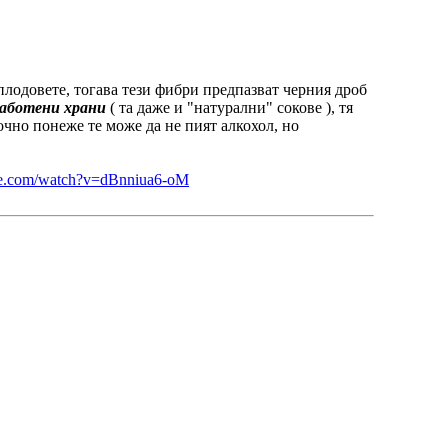
и плодовете, тогава тези фибри предпазват черния дроб
работени храни
( та даже и "натурални" сокове ), тя
точно понеже те може да не пият алкохол, но
be.com/watch?v=dBnniua6-oM