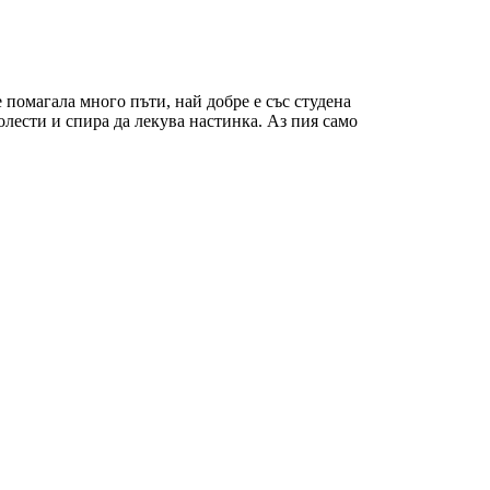
е помагала много пъти, най добре е със студена
олести и спира да лекува настинка. Аз пия само