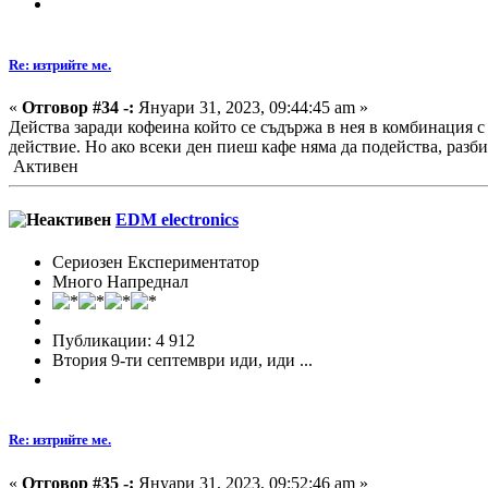
Re: изтрийте ме.
«
Отговор #34 -:
Януари 31, 2023, 09:44:45 am »
Действа заради кофеина който се съдържа в нея в комбинация с
действие. Но ако всеки ден пиеш кафе няма да подейства, разб
Активен
EDM electronics
Сериозен Експериментатор
Много Напреднал
Публикации: 4 912
Втория 9-ти септември иди, иди ...
Re: изтрийте ме.
«
Отговор #35 -:
Януари 31, 2023, 09:52:46 am »