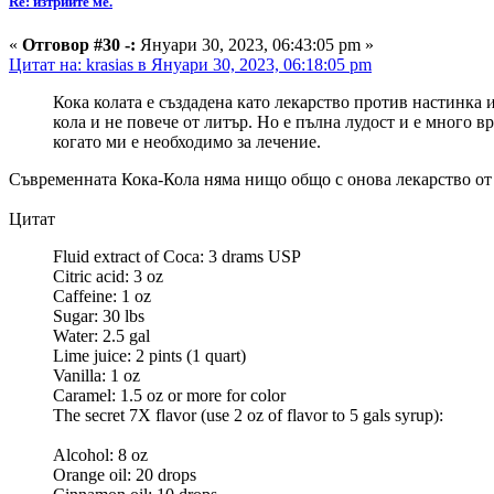
Re: изтрийте ме.
«
Отговор #30 -:
Януари 30, 2023, 06:43:05 pm »
Цитат на: krasias в Януари 30, 2023, 06:18:05 pm
Кока колата е създадена като лекарство против настинка и
кола и не повече от литър. Но е пълна лудост и е много 
когато ми е необходимо за лечение.
Съвременната Кока-Кола няма нищо общо с онова лекарство от пр
Цитат
Fluid extract of Coca: 3 drams USP
Citric acid: 3 oz
Caffeine: 1 oz
Sugar: 30 lbs
Water: 2.5 gal
Lime juice: 2 pints (1 quart)
Vanilla: 1 oz
Caramel: 1.5 oz or more for color
The secret 7X flavor (use 2 oz of flavor to 5 gals syrup):
Alcohol: 8 oz
Orange oil: 20 drops