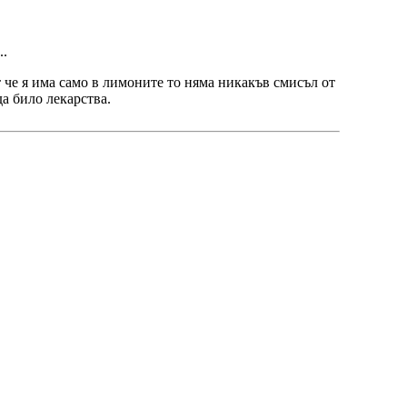
..
 че я има само в лимоните то няма никакъв смисъл от
да било лекарства.