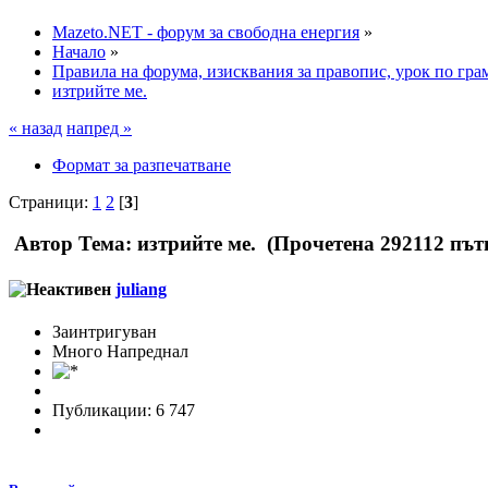
Mazeto.NET - форум за свободна енергия
»
Начало
»
Правила на форума, изисквания за правопис, урок по гра
изтрийте ме.
« назад
напред »
Формат за разпечатване
Страници:
1
2
[
3
]
Автор
Тема: изтрийте ме. (Прочетена 292112 път
juliang
Заинтригуван
Много Напреднал
Публикации: 6 747