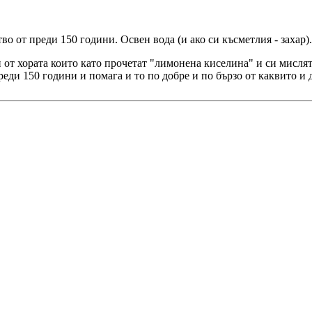
 от преди 150 години. Освен вода (и ако си късметлия - захар).
 от хората които като прочетат "лимонена киселина" и си мислят
реди 150 години и помага и то по добре и по бързо от каквито и 