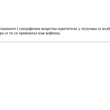
 танините ( специфични вещества оцветители ), получава се възб
ира се ти си привикнал към кофеина.