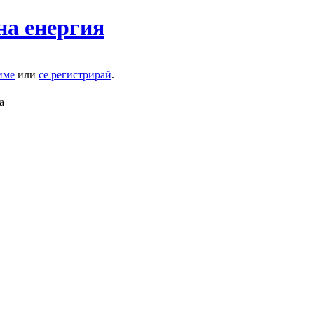
на енергия
име
или
се регистрирай
.
а