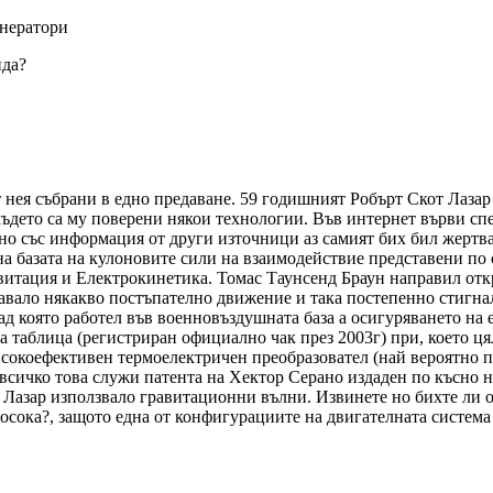
енератори
нда?
от нея събрани в едно предаване. 59 годишният Робърт Скот Лаз
където са му поверени някои технологии. Във интернет върви сп
елно със информация от други източници аз самият бих бил жертв
 базата на кулоновите сили на взаимодействие представени по 
авитация и Електрокинетика. Томас Таунсенд Браун направил отк
давало някакво постъпателно движение и така постепенно стигна
д която работел във военновъздушната база а осигуряването на е
а таблица (регистриран официално чак през 2003г) при, което ця
исокоефективен термоелектричен преобразовател (най вероятно п
всичко това служи патента на Хектор Серано издаден по късно н
 Лазар използвало гравитационни вълни. Извинете но бихте ли 
осока?, защото една от конфигурациите на двигателната система