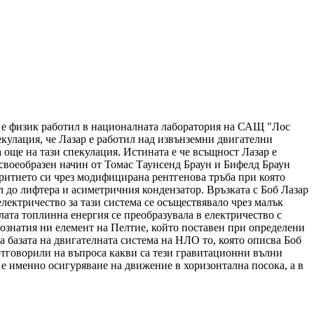
ар е физик работил в националната лаборатория на САЩ "Лос
екулация, че Лазар е работил над извънземни двигателни
а още на тази спекулация. Истината е че всъщност Лазар е
своеобразен начин от Томас Таунсенд Браун и Бифелд Браун
ритието си чрез модифицирана рентгенова тръба при която
л до лифтера и асиметричния кондензатор. Връзката с Боб Лазар
лектричество за тази система се осъществявало чрез малък
лата топлинна енергия се преобразувала в електричество с
ознатия ни елемент на Пелтие, който поставен при определени
а базата на двигателната система на НЛО то, която описва Боб
отговорили на въпроса какви са тези гравитационни вълни
 е именно осигуряване на движение в хоризонтална посока, а в