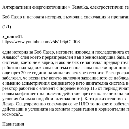
Алтернативни енергоизточници > Testatika, електростатични г
Боб Лазар и неговата история, възможна спекулация и пропага
(1/1)
x_name41
:
https://www.youtube.com/v/4s1b6pOTJ08
една история за Боб Лазар, неговата изповед и последствията 
Аламос" след което преразпределен във военновъздушна база, 
системи, което не е вярно, и ако не бях се запознал предварит
работил над задвижваща система използваща полеви принцип на
още през 20 те години на миналия век чрез техните Електрогр
забелязал, че всеки път когато включил захранването се наблю
е именно асиметричния кондензатор като двигателна система на
реактор работещ с елемент с пореден номер 115 от периодичнат
голям коефициент на полезно действие чрез използването на в
условия би имал подобни възможности). Като доказателство за 
Лазар. Същевременно спекулира се че НЛО то по което работел
действащи в условията на земната гравитация в хоризонтална п
космоса?...
Навигация