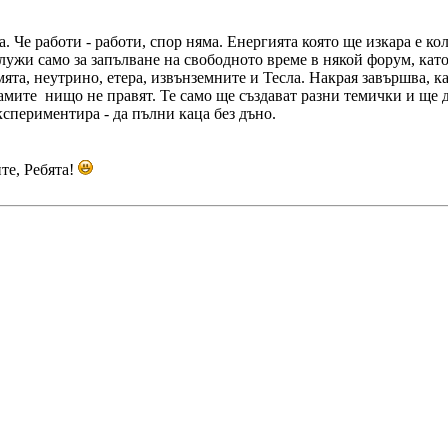
. Че работи - работи, спор няма. Енергията която ще изкара е к
лужи само за запълване на свободното време в някой форум, кат
мята, неутрино, етера, извънземните и Тесла. Накрая завършва, к
амите нищо не правят. Те само ще създават разни темички и ще д
кспериментира - да пълни каца без дъно.
те, Ребята!