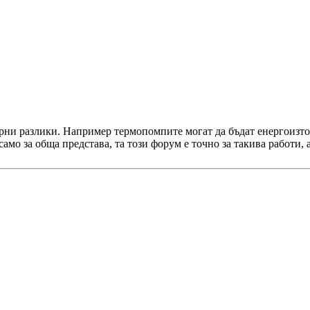
рни разлики. Например термопомпите могат да бъдат енергоизточ
само за обща представа, та този форум е точно за такива работи,