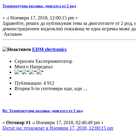
Температурна разлика, двигател от 2 род
«
-:
Ноември 17, 2018, 12:00:15 pm »
Здравейте, реших да публикувам тема за двигателите от 2 род, 
демонстрационен видеоклип показващ че една играчка може да 
Активен
EDM electronics
Сериозен Експериментатор
Много Напреднал
Публикации: 4 912
Втория 9-ти септември иди, иди ...
Re: Температурна разлика, двигател от 2 род
«
Отговор #1 -:
Ноември 17, 2018, 02:46:49 pm »
Цитат на: технократ в Ноември 17, 2018, 12:00:15 pm