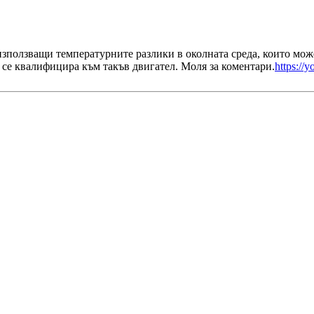
използващи температурните разлики в околната среда, които може
се квалифицира към такъв двигател. Моля за коментари.
https:/