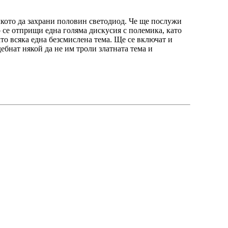
олкото да захрани половин светодиод. Че ще послужи
о се отприщи една голяма дискусия с полемика, като
ато всяка една безсмислена тема. Ще се включат и
ебнат някой да не им троли златната тема и