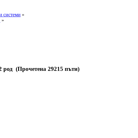
и системи
»
.
»
2 род (Прочетена 29215 пъти)