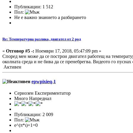
Публикации: 1 512
Пол:
Не е важно знанието а разбирането
Re: Температурна разлика, двигател от 2 род
«
Отговор #5 -:
Ноември 17, 2018, 05:47:09 pm »
Според мен може да се построи двигател работещ на температу
околната среда и не бива да се пренебрегва. Видеото го пуснах 
Активен
epwpixieq-1
Сериозен Експериментатор
Много Напреднал
Публикации: 2 009
Пол:
e^(π*ι)+1=0