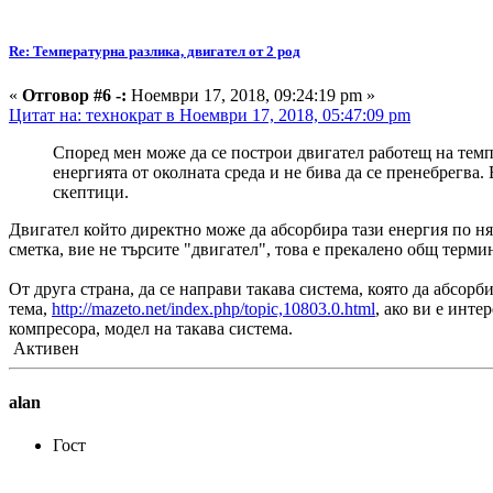
Re: Температурна разлика, двигател от 2 род
«
Отговор #6 -:
Ноември 17, 2018, 09:24:19 pm »
Цитат на: технократ в Ноември 17, 2018, 05:47:09 pm
Според мен може да се построи двигател работещ на тем
енергията от околната среда и не бива да се пренебрегва.
скептици.
Двигател който директно може да абсорбира тази енергия по няк
сметка, вие не търсите "двигател", това е прекалено общ терм
От друга страна, да се направи такава система, която да абсор
тема,
http://mazeto.net/index.php/topic,10803.0.html
, ако ви е инте
компресора, модел на такава система.
Активен
alan
Гост