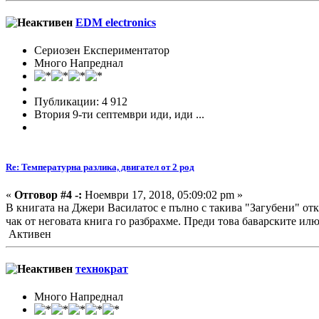
EDM electronics
Сериозен Експериментатор
Много Напреднал
Публикации: 4 912
Втория 9-ти септември иди, иди ...
Re: Температурна разлика, двигател от 2 род
«
Отговор #4 -:
Ноември 17, 2018, 05:09:02 pm »
В книгата на Джери Василатос е пълно с такива "Загубени" откр
чак от неговата книга го разбрахме. Преди това баварските и
Активен
технократ
Много Напреднал