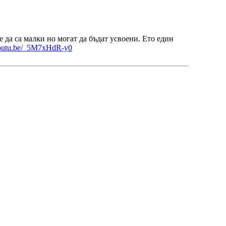
 да са малки но могат да бъдат усвоени. Ето един
/youtu.be/_5M7xHdR-y0