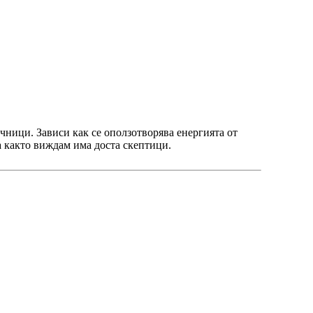
ници. Зависи как се оползотворява енергията от
 а както виждам има доста скептици.