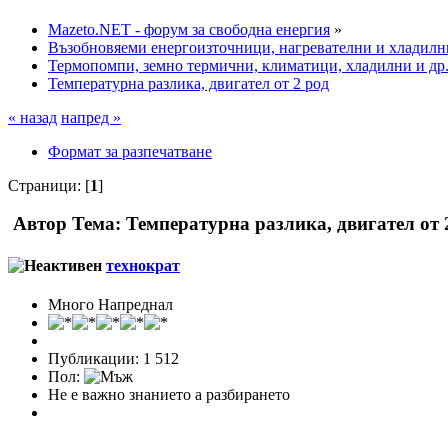
Mazeto.NET - форум за свободна енергия
»
Възобновяеми енергоизточници, нагревателни и хладилн
Термопомпи, земно термични, климатици, хладилни и др
Температурна разлика, двигател от 2 род
« назад
напред »
Формат за разпечатване
Страници: [
1
]
Автор
Тема: Температурна разлика, двигател от 
технократ
Много Напреднал
Публикации: 1 512
Пол:
Не е важно знанието а разбирането