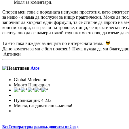
Моля за коментари.
Според мен това е поредната ненужна простотия, като електрета
за нещо - е няма да послужи за нищо практически. Може да пос
започнат да хвърчат едни формули, та се стигне да ядрото на зе
конспиратори, и търсачи на тролове, нищо, че практически те с
евентуално да се намери някой глупак вместо тях, да вземе да е
Та ето така виждам аз нещата по интересната тема.
Дано коментара ми е бил полезен! Няма нужда да ми благодари
Активен
Аtos
Global Moderator
Много Напреднал
Публикации: 4 232
Мисля, следователно...мисля!
Re: Температурна разлика, двигател от 2 род