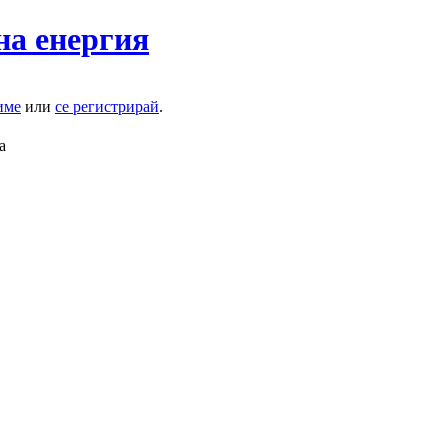
на енергия
име
или
се регистрирай
.
а