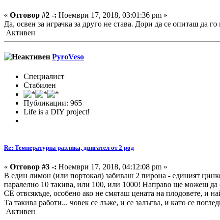
«
Отговор #2 -:
Ноември 17, 2018, 03:01:36 pm »
Да, освен за играчка за друго не става. Дори да се опиташ да
Активен
PyroVeso
Специалист
Стабилен
Публикации: 965
Life is a DIY project!
Re: Температурна разлика, двигател от 2 род
«
Отговор #3 -:
Ноември 17, 2018, 04:12:08 pm »
В един лимон (или портокал) забиваш 2 пирона - единият цинко
паралелно 10 такива, или 100, или 1000! Направо ще можеш да
СЕ отвсякъде, особено ако не смяташ цената на плодовете, и най
Та такива работи... човек се лъже, и се залъгва, и като се погл
Активен