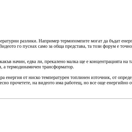
пературни разлики. Например термопомпите могат да бъдат енерг
 Видеото го пуснах само за обща представа, та този форум е точно
акъв начин, едва ли, прекалено малка ще е концентрацията на та
ин, а термодинамичен трансформатор.
бира енергия от ниско температурен топлинен източник, от определ
ресно прочетете, на видеото има работещ, но все още енергийно о