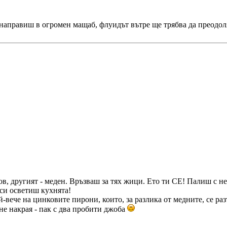
 го направиш в огромен мащаб, флуидът вътре ще трябва да преод
в, другият - меден. Връзваш за тях жици. Ето ти СЕ! Палиш с не
 си осветиш кухнята!
-вече на цинковите пирони, които, за разлика от медните, се раз
едне накрая - пак с два пробити джоба