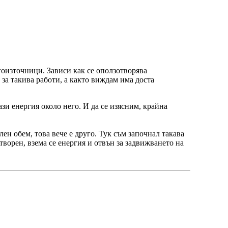
оизточници. Зависи как се оползотворява
 за такива работи, а както виждам има доста
зи енергия около него. И да се изясним, крайна
ен обем, това вече е друго. Тук съм започнал такава
творен, взема се енергия и отвън за задвижването на