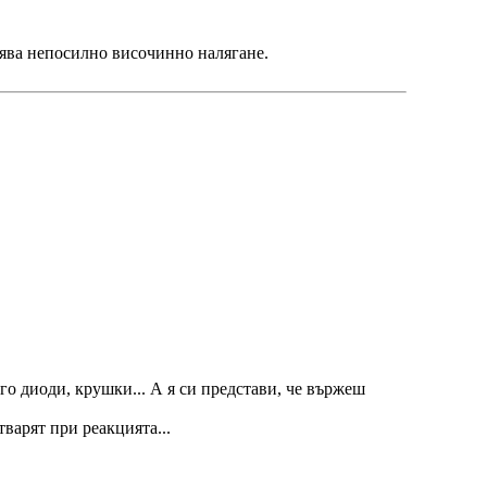
олява непосилно височинно налягане.
го диоди, крушки... А я си представи, че вържеш
тварят при реакцията...