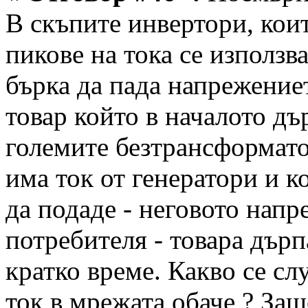
В скъпите инвертори, коит
пикове на тока се използва
бърка да пада напрежение
товар който в началото дъ
големите безтрансформатор
има ток от генератори и к
да подаде - неговото напр
потребителя - товара дърп
кратко време. Какво се с
ток в мрежата обаче ? Защ