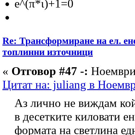
e^(π*ι)+1=0
Re: Трансформиране на ел. ен
топлинни източници
«
Отговор #47 -:
Ноември 
Цитат на: juliang в Ноемв
Аз лично не виждам кой
в десетките киловати е
формата на светлина ед