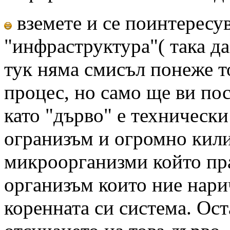
вземете и се поинтересу
"инфраструктура"( така да
тук няма смисъл понеже то
процес, но само ще ви пос
като "дърво" е техническ
огранизъм и огромно кили
микроорганизми който пра
организъм които ние нари
коренната си система. Ост