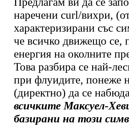
Предлагам ви да се зап
наречени curl/вихри, (
характеризирани със сим
че всичко движещо се, п
енергия на околните пр
Това разбира се най-лес
при флуидите, понеже 
(директно) да се набюд
всичките Максуел-Хеви
базирани на този сим