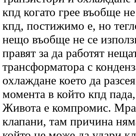
кпд когато грее въобще не
кпд, постижимо е, но тегл
нещо въобще не се използ
правят за да работят неща
трансформатора с конденз
охлаждане което да разсея
момента в който кпд пада
Живота е компромис. Мраз
клапани, там причина ням
който не може да удари к