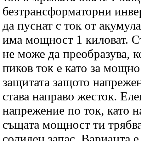
безтрансформаторни инве
да пуснат с ток от акумула
има мощност 1 киловат. Ст
не може да преобразува, к
пиков ток е като за мощно
защитата защото напрежени
става направо жесток. Еле
напрежение по ток, като 
същата мощност ти трябва 
солиден запас. Варианта е