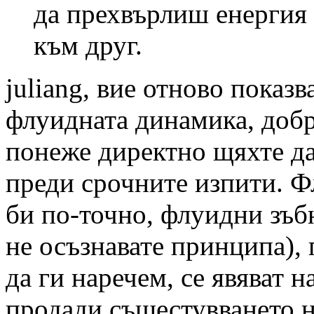
да прехвърлиш енергия 
към друг.
juliang, вие отново показ
флуидната динамика, добр
понеже директно щяхте да
преди срочните изпити. Ф
би по-точно, флуидни зъб
не осъзнавате принципа),
да ги наречем, се явяват 
продади същестувването н