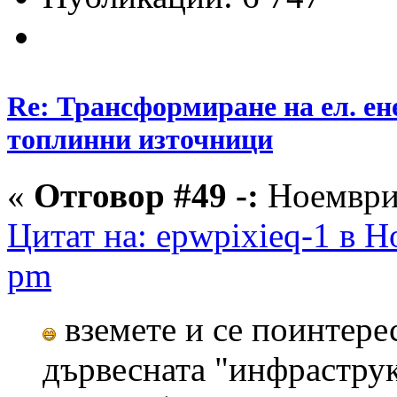
Re: Трансформиране на ел. ен
топлинни източници
«
Отговор #49 -:
Ноември 
Цитат на: epwpixieq-1 в Н
pm
вземете и се поинтере
дървесната "инфраструкт