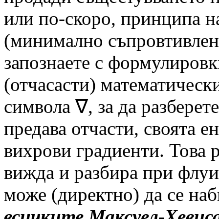
или по-скоро, принципа на 
(минимално съпровтивлени
запознаете с формулировк
(отчасасти) математическ
символа ∇, за да разберет
предава отчасти, своята е
вихрови градиенти. Това р
вижда и разбира при флуи
може (директно) да се на
всичките Максуел-Хевиса