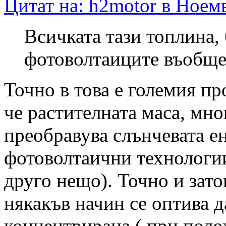
Цитат на: h2motor в Ноемв
Всичката тази топлина, 
фотоволтаиците въобще 
Точно в това е големия пр
че растителната маса, мн
преобравува слънчевата е
фотоволтаични технологии
друго нещо). Точно и затов
някакъв начин се оптива д
концентрирана ( при поло