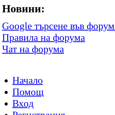
Новини:
Google търсене във форум
Правила на форума
Чат на форума
Начало
Помощ
Вход
Регистрация