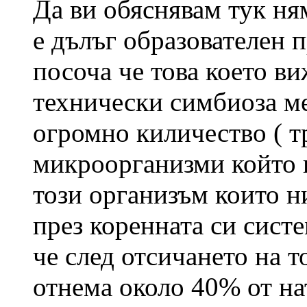
Да ви обяснявам тук ня
е дълъг образователен 
посоча че това което ви
технически симбиоза м
огромно киличество ( т
микроорганизми който п
този организъм които н
през коренната си сист
че след отсичането на т
отнема около 40% от на