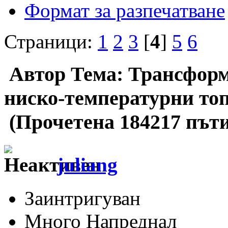
Формат за разпечатване
Страници:
1
2
3
[
4
]
5
6
Автор
Тема: Трансформи
ниско-температурни то
(Прочетена 184217 пъти
juliang
Заинтригуван
Много Напреднал