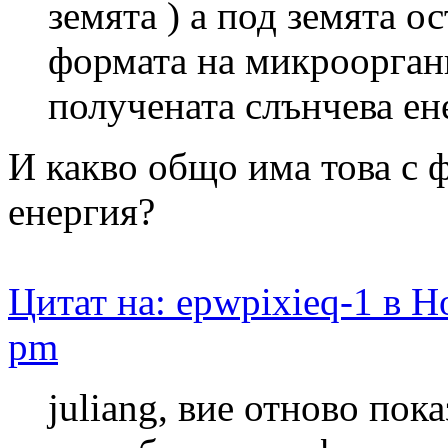
земята ) а под земята о
формата на микроорган
получената слънчева ен
И какво общо има това с 
енергия?
Цитат на: epwpixieq-1 в Н
pm
juliang, вие отново пок