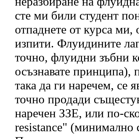
неразбиране на флуидна
сте ми били студент по
отпаднете от курса ми,
изпити. Флуидините лаг
точно, флуидни зъбни к
осъзнавате принципа), 
така да ги наречем, се 
точно продади същесту
наречен ЗЗЕ, или по-ско
resistance" (минимално