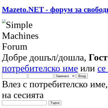
Mazeto.NET - форум за свобод
Добре дошъл/дошла,
Гост
потребителско име
или
се
Влез с потребителско име
на сесията