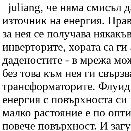
juliang, че няма смисъл 
източник на енергия. Прав
за нея се получава някакъ
инверторите, хората са ги
даденостите - в мрежа мо
без това към нея ги свързв
трансформаторите. Флуиди
енергия с повърхноста си 
малко растояние е по опти
повече повърхност. И загу