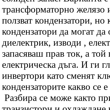
трансформаторно желязо и
ползват кондензатори, но к
кондензатори да могат да 
диелектрик, изводи , елек
запасяваш прав ток, а той
електрическа дъга. И ги г
инвертори като сменят клю
кондензаторите какво се е
Разбира се може както пр
транзистори и охлаждане н