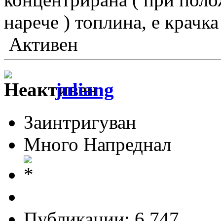
нарече ) топлина, е крачка
Активен
juliang
Заинтригуван
Много Напреднал
Публикации: 6 747