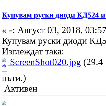
Купувам руски диоди КД524 и
«
-:
Август 03, 2018, 03:5
Купувам руски диоди КД5
Изглеждат така:
ScreenShot020.jpg
(29.4 
пъти.)
Активен