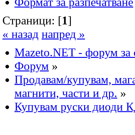
Формат за разпечатване
Страници: [
1
]
« назад
напред »
Mazeto.NET - форум за 
Форум
»
Продавам/купувам, мага
магнити, части и др.
»
Купувам руски диоди 