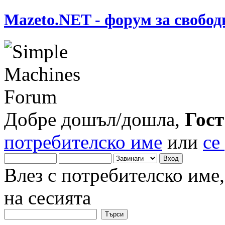
Mazeto.NET - форум за свобод
Добре дошъл/дошла,
Гост
потребителско име
или
се
Влез с потребителско име
на сесията