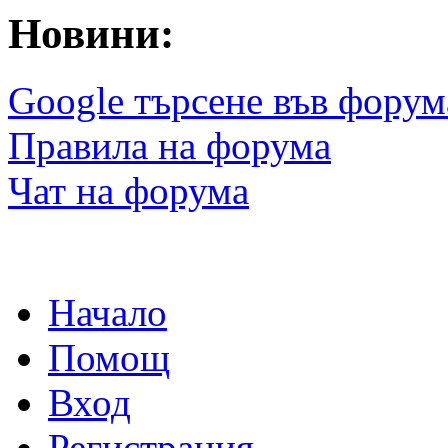
Новини:
Google търсене във форум
Правила на форума
Чат на форума
Начало
Помощ
Вход
Регистрация