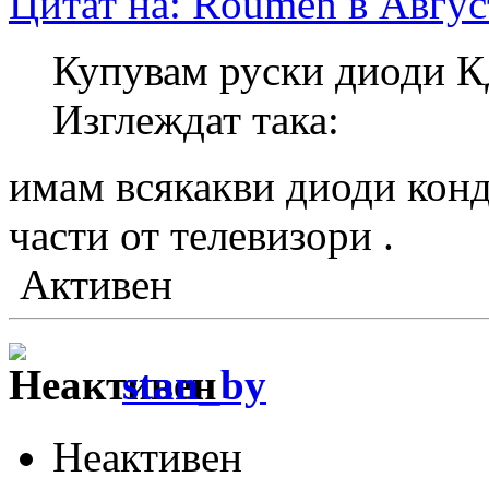
Цитат на: Roumen в Август
Купувам руски диоди К
Изглеждат така:
имам всякакви диоди конд
части от телевизори .
Активен
stan_by
Неактивен