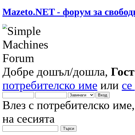
Mazeto.NET - форум за свобод
Добре дошъл/дошла,
Гост
потребителско име
или
се
Влез с потребителско име
на сесията