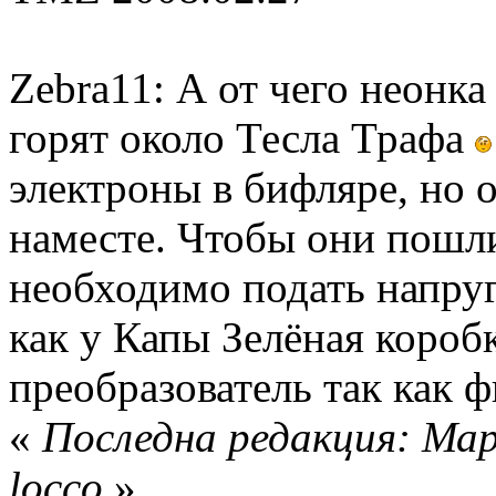
Zebra11: А от чего неонк
горят около Тесла Трафа
электроны в бифляре, но 
наместе. Чтобы они пошли
необходимо подать напругу
как у Капы Зелёная короб
преобразователь так как 
«
Последна редакция: Мар
locco
»