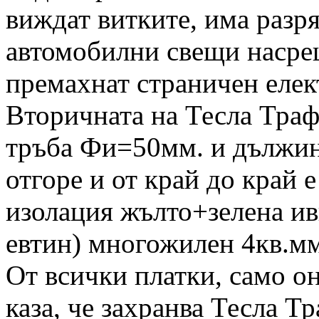
виждат витките, има разр
автомобилни свещи насре
премахнат страничен елек
Вторичната на Тесла Траф
тръба Фи=50мм. и дължина
отгоре и от край до край 
изолация жълто+зелена иви
евтин) многожилен 4кв.мм
От всички платки, само он
каза, че захранва Тесла Тр