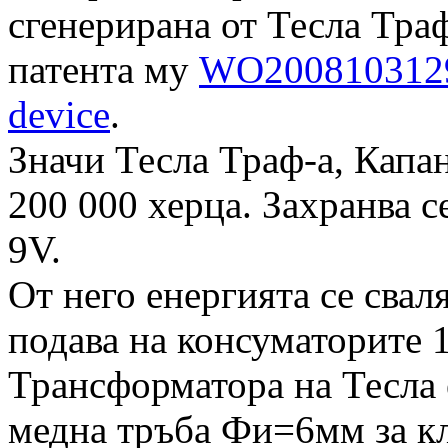
сгенерирана от Тесла Тра
патента му
WO2008103129A
device
.
Значи Тесла Траф-а, Капан
200 000 херца. Захранва с
9V.
От него енергията се свал
подава на консуматорите 
Трансформатора на Тесла 
медна тръба Фи=6мм за кл