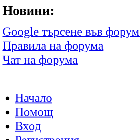
Новини:
Google търсене във форум
Правила на форума
Чат на форума
Начало
Помощ
Вход
Регистрация