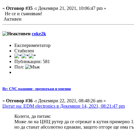
«
Отговор #35 -:
Декември 21, 2021, 10:06:47 pm »
Не се и съмнявам!
Активен
coke2k
Експериментатор
Стабилен
Публикации: 581
Пол:
Re: CNC машини - препоръки и мнения
«
Отговор #36 -:
Декември 22, 2021, 08:48:26 am »
Цитат на: EDM electronics в Декември 14, 2021, 08:21:47 pm
Колеги, да питам:
Може ли на ЦНЦ рутер да се отрежат в кутия примерно 12
но да станат абсолютно еднакви, защото отгоре ще има гъ