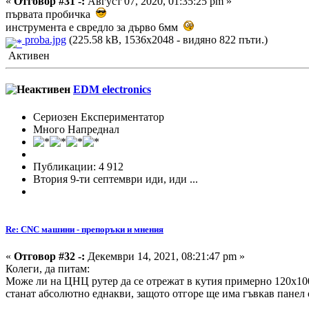
«
Отговор #31 -:
Август 07, 2020, 01:35:25 pm »
първата пробичка
инструмента е свредло за дърво 6мм
proba.jpg
(225.58 kB, 1536x2048 - видяно 822 пъти.)
Активен
EDM electronics
Сериозен Експериментатор
Много Напреднал
Публикации: 4 912
Втория 9-ти септември иди, иди ...
Re: CNC машини - препоръки и мнения
«
Отговор #32 -:
Декември 14, 2021, 08:21:47 pm »
Колеги, да питам:
Може ли на ЦНЦ рутер да се отрежат в кутия примерно 120х100х
станат абсолютно еднакви, защото отгоре ще има гъвкав панел 