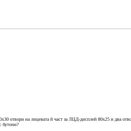
30 отвори на лицевата й част за ЛЦД-дисплей 80х25 и два отвор
с бутони?