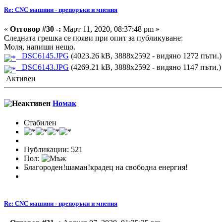
Re: CNC машини - препоръки и мнения
«
Отговор #30 -:
Март 11, 2020, 08:37:48 pm »
Следната грешка се появи при опит за публикуване:
Моля, напиши нещо.
_DSC6145.JPG
(4023.26 kB, 3888x2592 - видяно 1272 пъти.)
_DSC6143.JPG
(4269.21 kB, 3888x2592 - видяно 1147 пъти.)
Активен
Номак
Стабилен
Публикации: 521
Пол:
Благороден!шаман!крадец на свободна енергия!
Re: CNC машини - препоръки и мнения