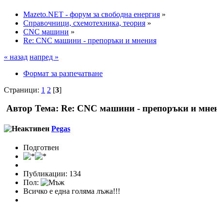
Mazeto.NET - форум за свободна енергия
»
Справочници, схемотехника, теория
»
CNC машини
»
Re: CNC машини - препоръки и мнения
« назад
напред »
Формат за разпечатване
Страници:
1
2
[
3
]
Автор
Тема: Re: CNC машини - препоръки и мнен
Pegas
Подготвен
Публикации: 134
Пол:
Всичко е една голяма лъжа!!!