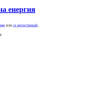
на енергия
име
или
се регистрирай
.
а