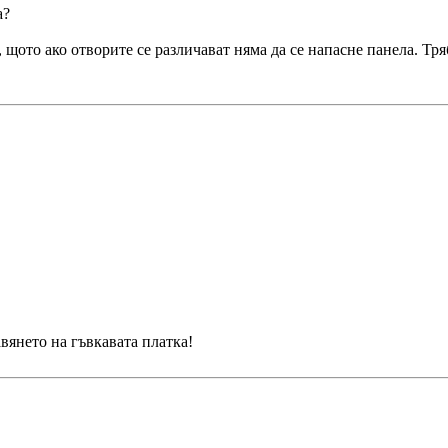
а?
щото ако отворите се различават няма да се напасне панела. Тря
вянето на гъвкавата платка!