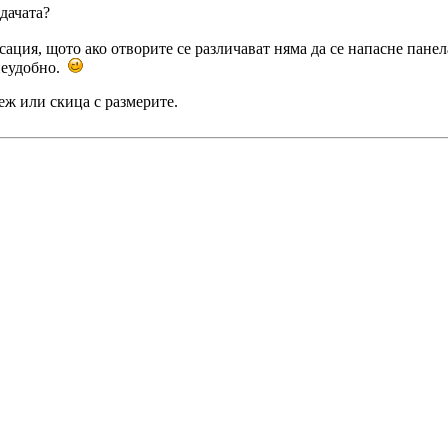
дачата?
ация, щото ако отворите се различават няма да се напасне панел
 неудобно.
еж или скица с размерите.