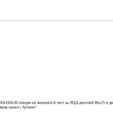
0х100х30 отвори на лицевата й част за ЛЦД-дисплей 80х25 и два
вкав панел с бутони?