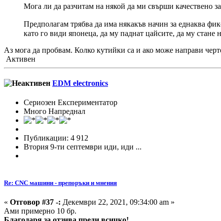
Мога ли да разчитам на някой да ми свърши качествено за
Предполагам трябва да има някакъв начин за еднаква фикс
като го види японеца, да му паднат цайсите, да му стане
Аз мога да пробвам. Колко кутийки са и ако може направи черт
Активен
EDM electronics
Сериозен Експериментатор
Много Напреднал
Публикации: 4 912
Втория 9-ти септември иди, иди ...
Re: CNC машини - препоръки и мнения
«
Отговор #37 -:
Декември 22, 2021, 09:34:00 am »
Ами примерно 10 бр.
Благодаря за отзива преди всичко!