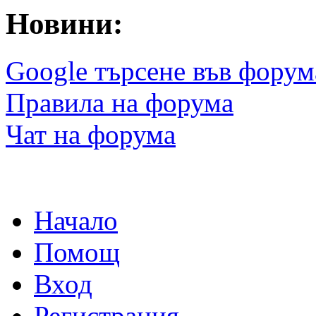
Новини:
Google търсене във форум
Правила на форума
Чат на форума
Начало
Помощ
Вход
Регистрация