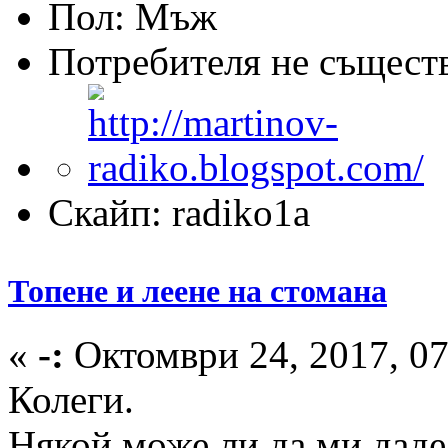
Пол:
Потребителя не същест
Скайп: radiko1a
Топене и леене на стомана
«
-:
Октомври 24, 2017, 07
Колеги.
Някой може ли да ми даде 