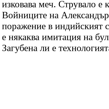
изковава меч. Струвало е 
Войниците на Александър
поражение в индийският с
е някаква имитация на бул
Загубена ли е технологият