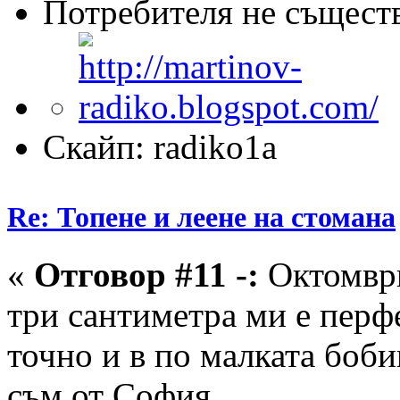
Потребителя не същест
Скайп: radiko1a
Re: Топене и леене на стомана
«
Отговор #11 -:
Октомври
три сантиметра ми е перф
точно и в по малката боби
съм от София.