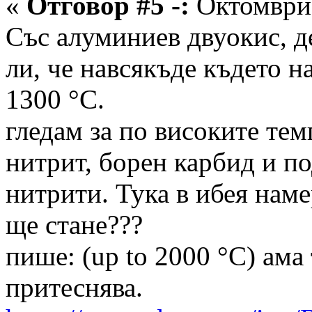
«
Отговор #5 -:
Октомври 
Със алуминиев двуокис, д
ли, че навсякъде където н
1300 °C.
гледам за по високите тем
нитрит, борен карбид и п
нитрити. Тука в ибея наме
ще стане???
пише: (up to 2000 °C) ама
притеснява.