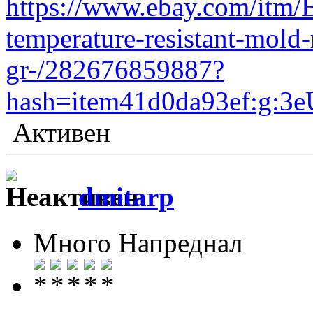
https://www.ebay.com/itm/B
temperature-resistant-mold-
gr-/282676859887?
hash=item41d0da93ef:g
Активен
dmitarp
Много Напреднал