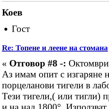
Коев
Гост
Re: Топене и леене на стомана
«
Отговор #8 -:
Октомври 
Аз имам опит с изгаряне 
порцеланови тигели в лаб
Тези тигели,( или тигли) 
и на над 1800°. Използва