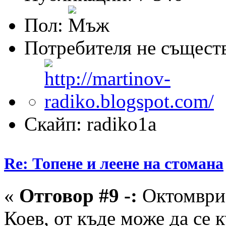
Пол:
Потребителя не същест
Скайп: radiko1a
Re: Топене и леене на стомана
«
Отговор #9 -:
Октомври 
Коев, от къде може да се к