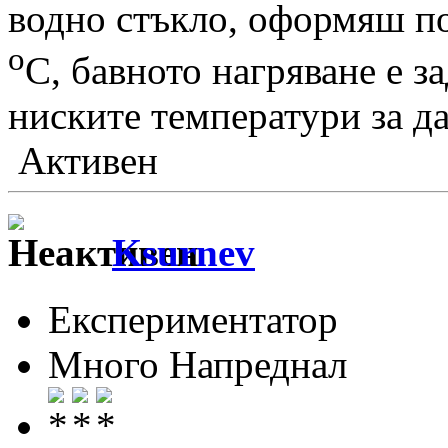
водно стъкло, оформяш п
о
С, бавното нагряване е 
ниските температури за да
Активен
Ksurnev
Експериментатор
Много Напреднал