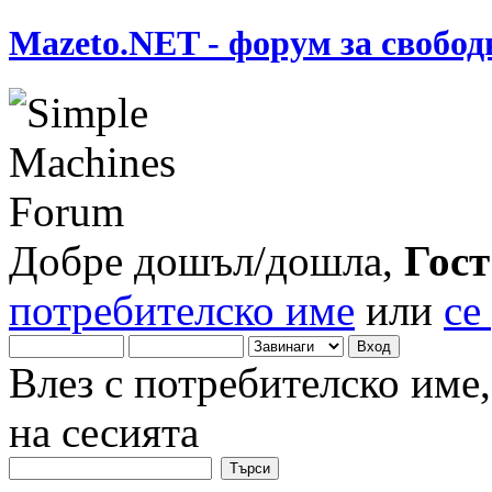
Mazeto.NET - форум за свобод
Добре дошъл/дошла,
Гост
потребителско име
или
се
Влез с потребителско име
на сесията