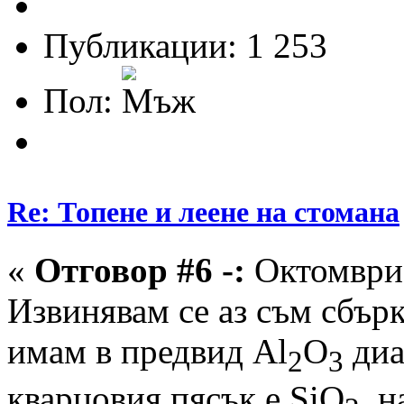
Публикации: 1 253
Пол:
Re: Топене и леене на стомана
«
Отговор #6 -:
Октомври 
Извинявам се аз съм сбър
имам в предвид Al
O
диа
2
3
кварцовия пясък е SiO
, 