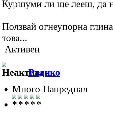
Куршуми ли ще лееш, да н
Ползвай огнеупорна глина
това...
Активен
Радико
Много Напреднал