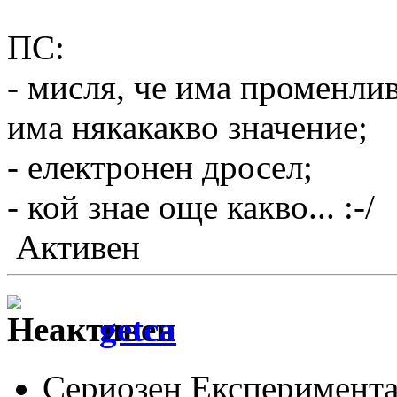
ПС:
- мисля, че има променлив
има някакакво значение;
- електронен дросел;
- кой знае още какво... :-/
Активен
getca
Сериозен Експеримента