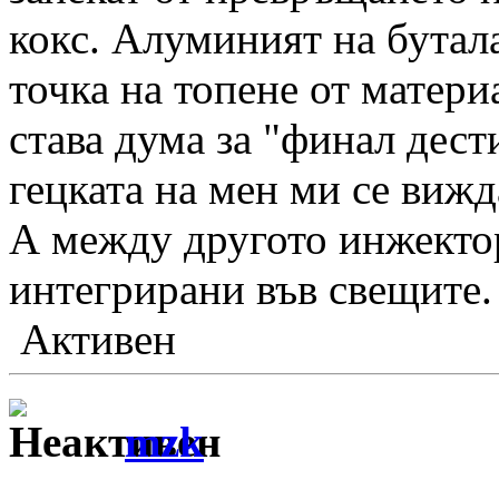
кокс. Алуминият на бутал
точка на топене от матер
става дума за "финал дес
гецката на мен ми се виж
А между другото инжектор
интегрирани във свещите.
Активен
mzk