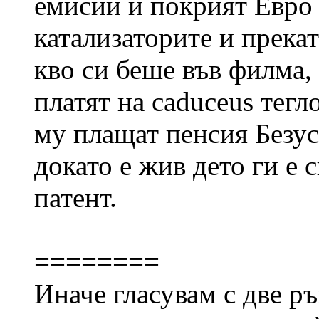
емисии и покрият Евро 6
катализаторите и прека
кво си беше във филма,
платят на caduceus тегл
му плащат пенсия Безус
докато е жив дето ги е 
патент.
========
Иначе гласувам с две р