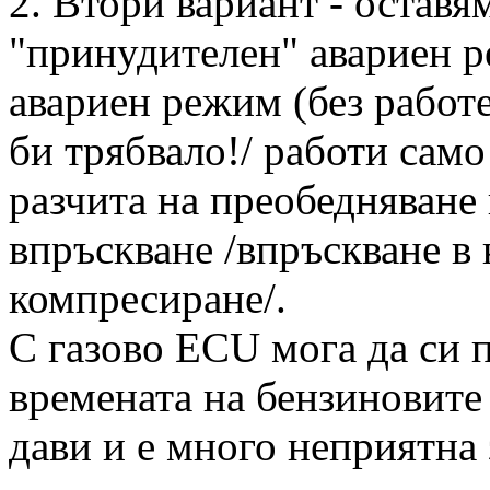
2. Втори вариант - оставям
"принудителен" авариен р
авариен режим (без работ
би трябвало!/ работи само
разчита на преобедняване 
впръскване /впръскване в 
компресиране/.
С газово ECU мога да си 
времената на бензиновите
дави и е много неприятна 