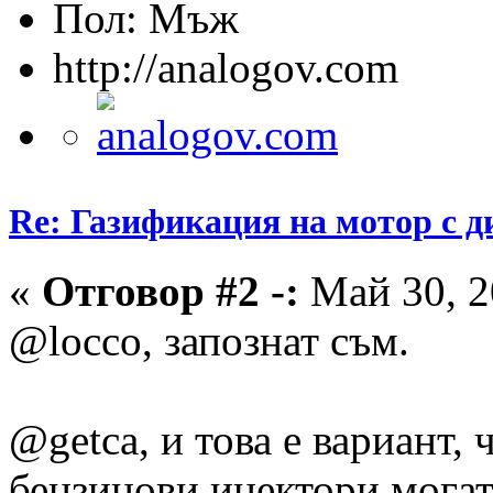
Пол:
http://analogov.com
Re: Газификация на мотор с 
«
Отговор #2 -:
Май 30, 2
@locco, запознат съм.
@getca, и това е вариант,
бензинови инектори могат 