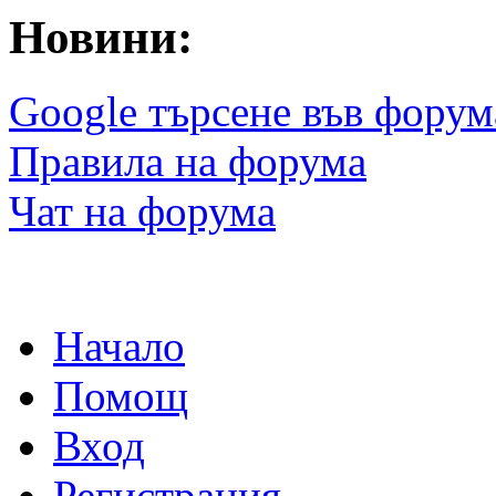
Новини:
Google търсене във форум
Правила на форума
Чат на форума
Начало
Помощ
Вход
Регистрация