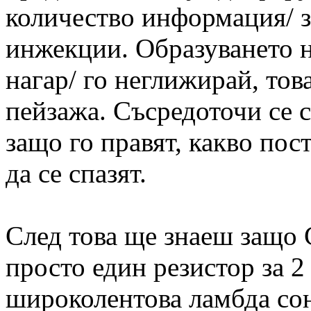
количество информация/ з
инжекции. Образуването н
нагар/ го неглижирай, тов
пейзажа. Съсредоточи се 
защо го правят, какво пос
да се спазят.
След това ще знаеш защо 
просто един резистор за 2
широколентова ламбда со