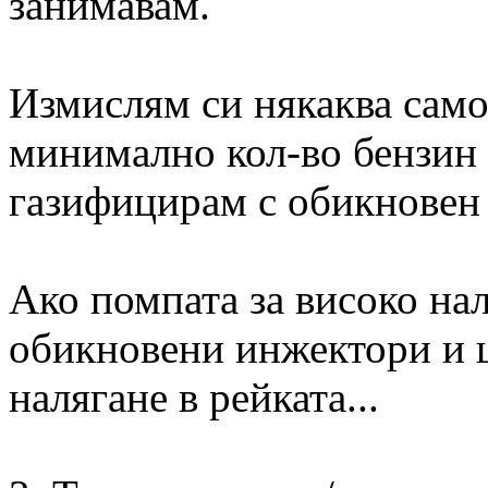
занимавам.
Измислям си някаква самод
минимално кол-во бензин 
газифицирам с обикновен
Ако помпата за високо нал
обикновени инжектори и 
налягане в рейката...