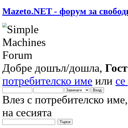
Mazeto.NET - форум за свобод
Добре дошъл/дошла,
Гост
потребителско име
или
се
Влез с потребителско име
на сесията