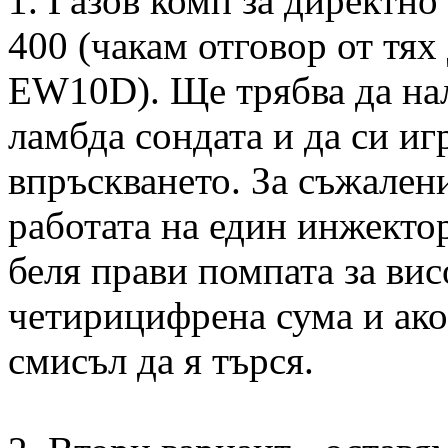
1. Газов комп за директно
400 (чакам отговор от тя
EW10D). Ще трябва да нал
ламбда сондата и да си иг
впръскването. За съжален
работата на един инжектор
беля прави помпата за вис
четирицифрена сума и ако
смисъл да я търся.