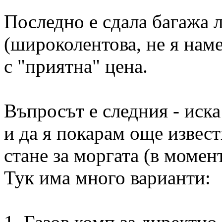
Последно е сдала багажа 
(широколентова, не я наме
с "приятна" цена.
Въпросът е следния - иска
и да я покарам още извест
стане за моргата (в момен
Тук има много варианти: