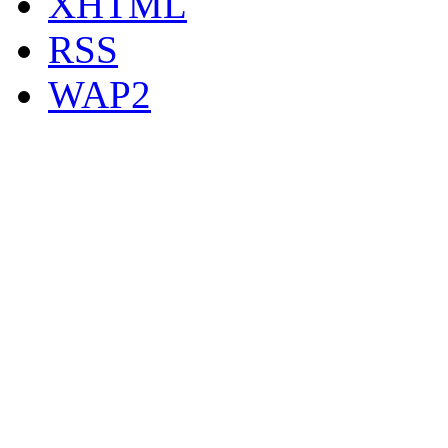
XHTML
RSS
WAP2