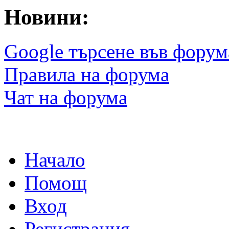
Новини:
Google търсене във форум
Правила на форума
Чат на форума
Начало
Помощ
Вход
Регистрация