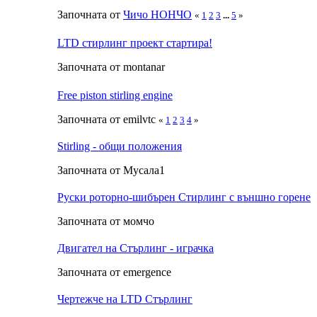
Започната от
Чичо НОНЧО
«
1
2
3
...
5
»
LTD стирлинг проект стартира!
Започната от montanar
Free piston stirling engine
Започната от emilvtc
«
1
2
3
4
»
Stirling - общи положения
Започната от Мусала1
Руски роторно-шибърен Стирлинг с външно горене
Започната от момчо
Двигател на Стърлинг - играчка
Започната от emergence
Чертежче на LTD Стърлинг