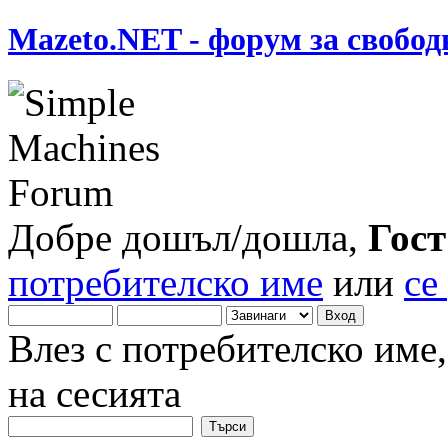
Mazeto.NET - форум за свобод
Добре дошъл/дошла,
Гост
потребителско име
или
се
Влез с потребителско име
на сесията