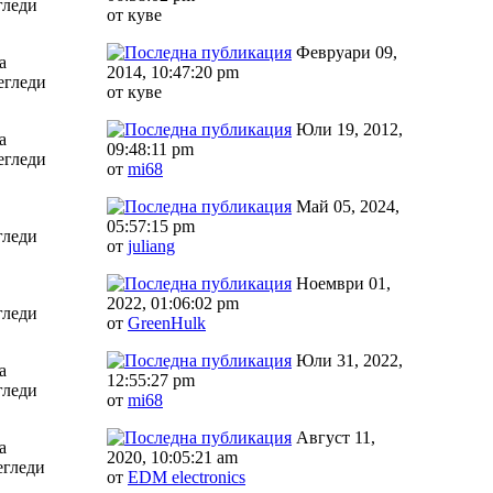
гледи
от куве
Февруари 09,
а
2014, 10:47:20 pm
егледи
от куве
Юли 19, 2012,
а
09:48:11 pm
егледи
от
mi68
Май 05, 2024,
05:57:15 pm
гледи
от
juliang
Ноември 01,
2022, 01:06:02 pm
гледи
от
GreenHulk
Юли 31, 2022,
а
12:55:27 pm
гледи
от
mi68
Август 11,
а
2020, 10:05:21 am
егледи
от
EDM electronics