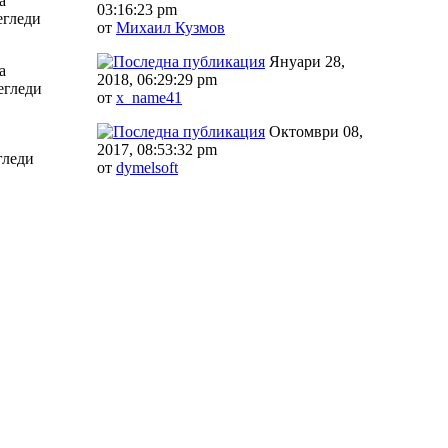
а
03:16:23 pm
егледи
от
Михаил Кузмов
Януари 28,
а
2018, 06:29:29 pm
егледи
от
x_name41
Октомври 08,
2017, 08:53:32 pm
гледи
от
dymelsoft