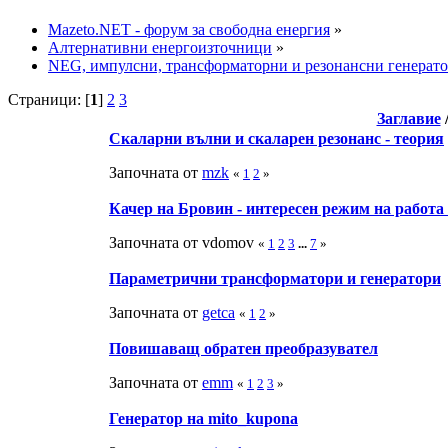
Mazeto.NET - форум за свободна енергия
»
Алтернативни енергоизточници
»
NEG, импулсни, трансформаторни и резонансни генерато
Страници: [
1
]
2
3
Заглавие
Скаларни вълни и скаларен резонанс - теория
Започната от
mzk
«
1
2
»
Качер на Бровин - интересен режим на работа
Започната от vdomov
«
1
2
3
...
7
»
Параметрични трансформатори и генератори
Започната от
getca
«
1
2
»
Повишаващ обратен преoбразувател
Започната от
emm
«
1
2
3
»
Генератор на mito_kupona