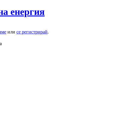
на енергия
име
или
се регистрирай
.
а