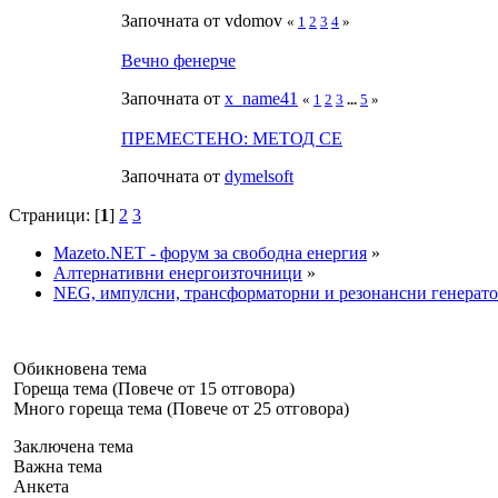
Започната от vdomov
«
1
2
3
4
»
Вечно фенерче
Започната от
x_name41
«
1
2
3
...
5
»
ПРЕМЕСТЕНО: МЕТОД СЕ
Започната от
dymelsoft
Страници: [
1
]
2
3
Mazeto.NET - форум за свободна енергия
»
Алтернативни енергоизточници
»
NEG, импулсни, трансформаторни и резонансни генерато
Обикновена тема
Гореща тема (Повече от 15 отговора)
Много гореща тема (Повече от 25 отговора)
Заключена тема
Важна тема
Анкета