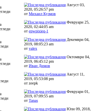
Август 03,
а
2020, 05:26:57 pm
егледи
от
Михаил Кузмов
Февруари 25,
а
2020, 02:44:05 am
егледи
от
epwpixieq-1
Декември 04,
а
2019, 08:05:23 am
гледи
от
valex
Октомври 04,
а
2019, 06:45:12 pm
егледи
от
Иван Димов
Август 11,
2019, 05:53:08 pm
гледи
от zeepk
Февруари 01,
а
2019, 07:09:55 am
гледи
от
Tanas
Юли 09, 2018,