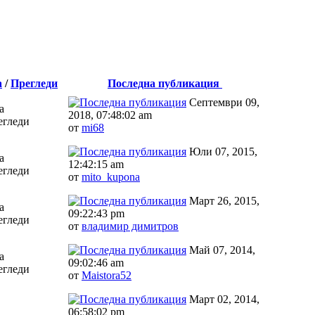
а
/
Прегледи
Последна публикация
Септември 09,
а
2018, 07:48:02 am
егледи
от
mi68
Юли 07, 2015,
а
12:42:15 am
егледи
от
mito_kupona
Март 26, 2015,
а
09:22:43 pm
егледи
от
владимир димитров
Май 07, 2014,
а
09:02:46 am
егледи
от
Maistora52
Март 02, 2014,
06:58:02 pm