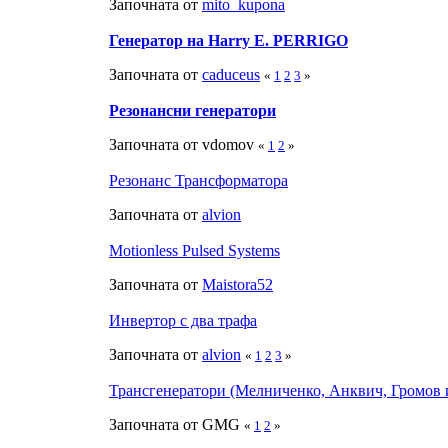
Започната от
mito_kupona
Генератор на Harry E. PERRIGO
Започната от
caduceus
«
1
2
3
»
Резонансни генератори
Започната от vdomov
«
1
2
»
Резонанс Трансформатора
Започната от
alvion
Motionless Pulsed Systems
Започната от
Maistora52
Инвертор с два трафа
Започната от
alvion
«
1
2
3
»
Трансгенератори (Мелниченко, Анквич, Громов и
Започната от GMG
«
1
2
»