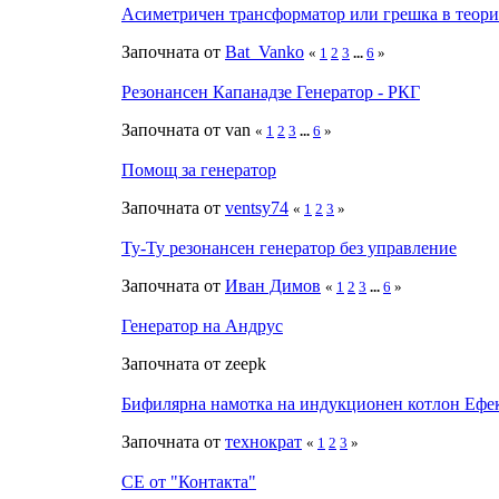
Асиметричен трансформатор или грешка в теори
Започната от
Bat_Vanko
«
1
2
3
...
6
»
Резонансен Капанадзе Генератор - РКГ
Започната от van
«
1
2
3
...
6
»
Помощ за генератор
Започната от
ventsy74
«
1
2
3
»
Ту-Ту резонансен генератор без управление
Започната от
Иван Димов
«
1
2
3
...
6
»
Генератор на Андрус
Започната от zeepk
Бифилярна намотка на индукционен котлон Ефе
Започната от
технократ
«
1
2
3
»
СЕ от "Контакта"