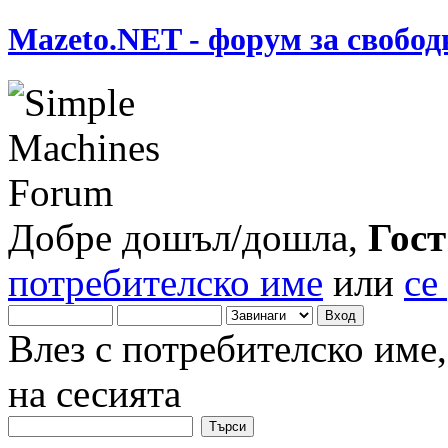
Mazeto.NET - форум за свобод
Добре дошъл/дошла,
Гост
потребителско име
или
се
Влез с потребителско име
на сесията