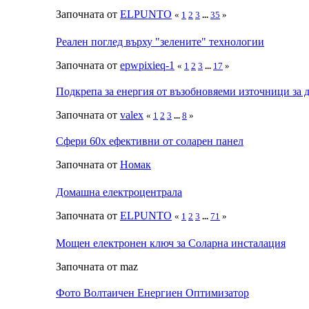
Започната от
ELPUNTO
«
1
2
3
...
35
»
Реален поглед върху "зелените" технологии
Започната от
epwpixieq-1
«
1
2
3
...
17
»
Подкрепа за енергия от възобновяеми източници за 
Започната от
valex
«
1
2
3
...
8
»
Сфери 60х ефективни от соларен панел
Започната от
Номак
Домашна електроцентрала
Започната от
ELPUNTO
«
1
2
3
...
71
»
Мощен електронен ключ за Соларна инсталация
Започната от maz
Фото Волтаичен Енергиен Оптимизатор