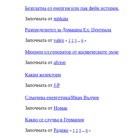
Безплатна ел енергия или пак фейк история.
Започната от
mirkata
Разпределител за Домашна Ел. Централа
Започната от
valex
«
1
2
3
...
6
»
Мюонен ел.генератор от космическите лъчи
Започната от
alvion
Какви колектори
Започната от
J-P
Слънчева енергетика/Иван Вълчев
Започната от
Номак
Какво се случва в Германия
Започната от
Радико
«
1
2
3
...
6
»