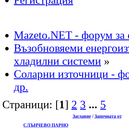
Mazeto.NET - форум за 
Възобновяеми енергоиз
хладилни системи
»
Соларни източници - фо
др.
Страници: [
1
]
2
3
...
5
Заглавие
/
Започната от
СЛЪНЧЕВО ПАРНО