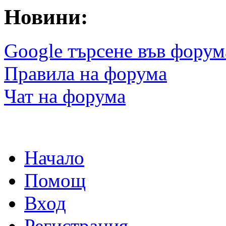
Новини:
Google търсене във форум
Правила на форума
Чат на форума
Начало
Помощ
Вход
Регистрация