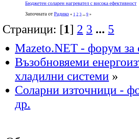
Бюджетен соларен нагревател с висока ефективност
Започната от
Радико
«
1
2
3
...
9
»
Страници: [
1
]
2
3
...
5
Mazeto.NET - форум за 
Възобновяеми енергоиз
хладилни системи
»
Соларни източници - фо
др.