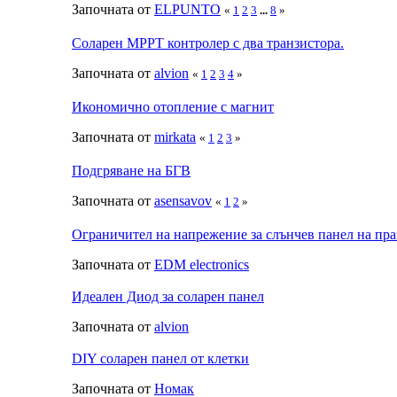
Започната от
ELPUNTO
«
1
2
3
...
8
»
Соларен MPPT контролер с два транзистора.
Започната от
alvion
«
1
2
3
4
»
Икономично отопление с магнит
Започната от
mirkata
«
1
2
3
»
Подгряване на БГВ
Започната от
asensavov
«
1
2
»
Ограничител на напрежение за слънчев панел на пра
Започната от
EDM electronics
Идеален Диод за соларен панел
Започната от
alvion
DIY соларен панел от клетки
Започната от
Номак