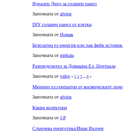
Идеален Диод за соларен панел
Започната от
alvion
DIY соларен панел от клетки
Започната от
Номак
Безплатна ел енергия или пак фейк история.
Започната от
mirkata
Разпределител за Домашна Ел. Централа
Започната от
valex
«
1
2
3
...
6
»
Мюонен ел.генератор от космическите лъчи
Започната от
alvion
Какви колектори
Започната от
J-P
Слънчева енергетика/Иван Вълчев