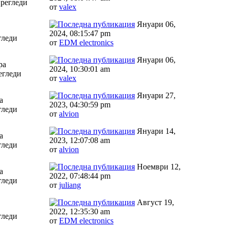
Прегледи
от
valex
Януари 06,
2024, 08:15:47 pm
гледи
от
EDM electronics
Януари 06,
ра
2024, 10:30:01 am
егледи
от
valex
Януари 27,
а
2023, 04:30:59 pm
гледи
от
alvion
Януари 14,
а
2023, 12:07:08 am
гледи
от
alvion
Ноември 12,
а
2022, 07:48:44 pm
гледи
от
juliang
Август 19,
2022, 12:35:30 am
гледи
от
EDM electronics