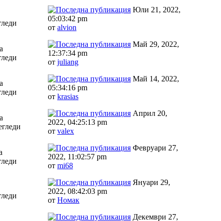
Юли 21, 2022,
05:03:42 pm
гледи
от
alvion
Май 29, 2022,
а
12:37:34 pm
гледи
от
juliang
Май 14, 2022,
а
05:34:16 pm
гледи
от
krasias
Април 20,
а
2022, 04:25:13 pm
егледи
от
valex
Февруари 27,
а
2022, 11:02:57 pm
гледи
от
mi68
Януари 29,
2022, 08:42:03 pm
гледи
от
Номак
Декември 27,