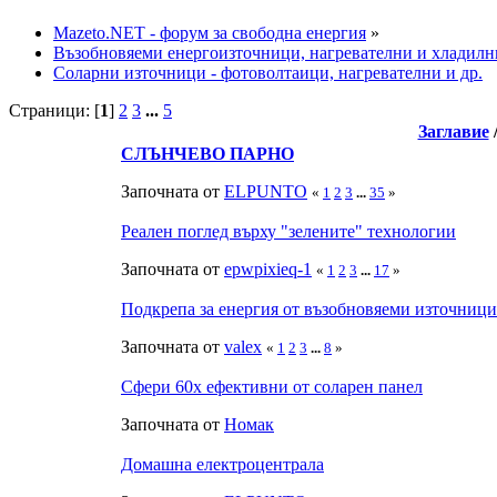
Mazeto.NET - форум за свободна енергия
»
Възобновяеми енергоизточници, нагревателни и хладилн
Соларни източници - фотоволтаици, нагревателни и др.
Страници: [
1
]
2
3
...
5
Заглавие
СЛЪНЧЕВО ПАРНО
Започната от
ELPUNTO
«
1
2
3
...
35
»
Реален поглед върху "зелените" технологии
Започната от
epwpixieq-1
«
1
2
3
...
17
»
Подкрепа за енергия от възобновяеми източници
Започната от
valex
«
1
2
3
...
8
»
Сфери 60х ефективни от соларен панел
Започната от
Номак
Домашна електроцентрала