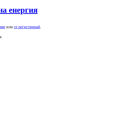
на енергия
име
или
се регистрирай
.
а