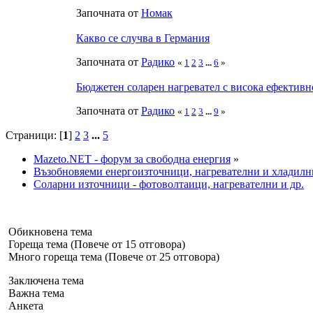
Започната от
Номак
Какво се случва в Германия
Започната от
Радико
«
1
2
3
...
6
»
Бюджетен соларен нагревател с висока ефективн
Започната от
Радико
«
1
2
3
...
9
»
Страници: [
1
]
2
3
...
5
Mazeto.NET - форум за свободна енергия
»
Възобновяеми енергоизточници, нагревателни и хладилн
Соларни източници - фотоволтаици, нагревателни и др.
Обикновена тема
Гореща тема (Повече от 15 отговора)
Много гореща тема (Повече от 25 отговора)
Заключена тема
Важна тема
Анкета