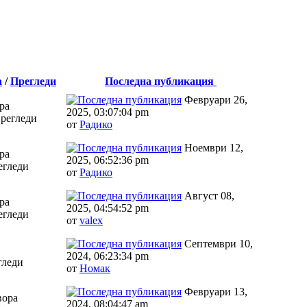
а
/
Прегледи
Последна публикация
Февруари 26,
ра
2025, 03:07:04 pm
Прегледи
от
Радико
Ноември 12,
ра
2025, 06:52:36 pm
егледи
от
Радико
Август 08,
ра
2025, 04:54:52 pm
егледи
от
valex
Септември 10,
2024, 06:23:34 pm
гледи
от
Номак
Февруари 13,
вора
2024, 08:04:47 am