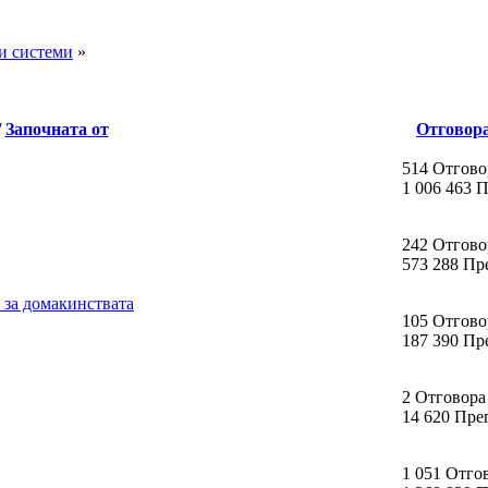
и системи
»
/
Започната от
Отговор
514 Отгово
1 006 463 
242 Отгово
573 288 Пр
 за домакинствата
105 Отгово
187 390 Пр
2 Отговора
14 620 Пре
1 051 Отго