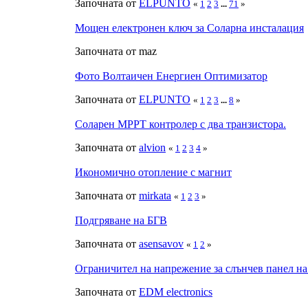
Започната от
ELPUNTO
«
1
2
3
...
71
»
Мощен електронен ключ за Соларна инсталация
Започната от maz
Фото Волтаичен Енергиен Оптимизатор
Започната от
ELPUNTO
«
1
2
3
...
8
»
Соларен MPPT контролер с два транзистора.
Започната от
alvion
«
1
2
3
4
»
Икономично отопление с магнит
Започната от
mirkata
«
1
2
3
»
Подгряване на БГВ
Започната от
asensavov
«
1
2
»
Ограничител на напрежение за слънчев панел на
Започната от
EDM electronics