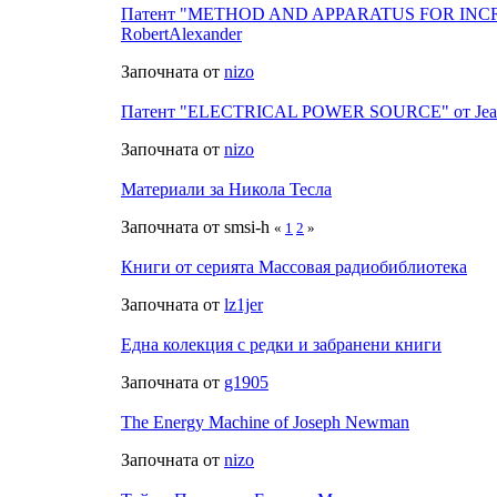
Патент "METHOD AND APPARATUS FOR INC
RobertAlexander
Започната от
nizo
Патент "ELECTRICAL POWER SOURCE" от Jean
Започната от
nizo
Материали за Никола Тесла
Започната от smsi-h
«
1
2
»
Книги от серията Массовая радиобиблиотека
Започната от
lz1jer
Една колекция с редки и забранени книги
Започната от
g1905
The Energy Machine of Joseph Newman
Започната от
nizo