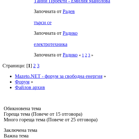
Тайни Проекти - Емилия Манолова
Започната от
Радeв
търси се
Започната от
Радико
електротехника
Започната от
Радико
«
1
2
3
»
Страници: [
1
]
2
3
Mazeto.NET - форум за свободна енергия
»
Форум
»
Файлов архив
Обикновена тема
Гореща тема (Повече от 15 отговора)
Много гореща тема (Повече от 25 отговора)
Заключена тема
Важна тема