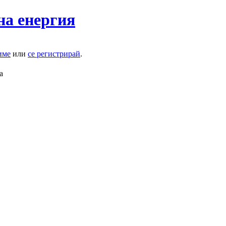
на енергия
име
или
се регистрирай
.
а