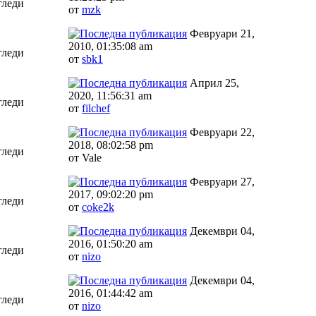
гледи
от
mzk
Февруари 21,
2010, 01:35:08 am
гледи
от
sbk1
Април 25,
2020, 11:56:31 am
гледи
от
filchef
Февруари 22,
2018, 08:02:58 pm
гледи
от Vale
Февруари 27,
2017, 09:02:20 pm
гледи
от
coke2k
Декември 04,
2016, 01:50:20 am
гледи
от
nizo
Декември 04,
2016, 01:44:42 am
гледи
от
nizo