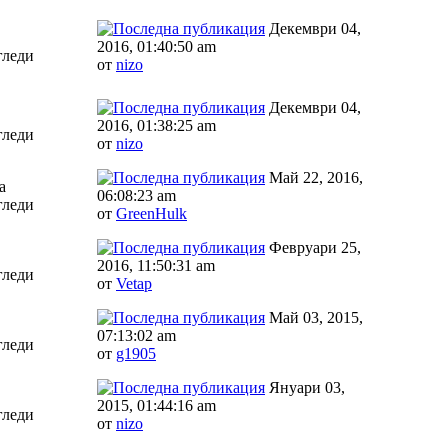
Декември 04,
2016, 01:40:50 am
гледи
от
nizo
Декември 04,
2016, 01:38:25 am
гледи
от
nizo
Май 22, 2016,
а
06:08:23 am
гледи
от
GreenHulk
Февруари 25,
2016, 11:50:31 am
гледи
от
Vetap
Май 03, 2015,
07:13:02 am
гледи
от
g1905
Януари 03,
2015, 01:44:16 am
гледи
от
nizo