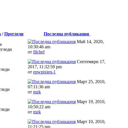
а
/
Прегледи
Последна публикация
Май 14, 2020,
а
10:30:46 am
егледи
от
filchef
Септември 17,
2017, 11:32:59 pm
гледи
от
epwpixieq-1
Март 25, 2010,
07:11:36 am
гледи
от
mzk
Март 19, 2010,
10:50:22 am
гледи
от
mzk
Март 10, 2010,
11:21:25 pm