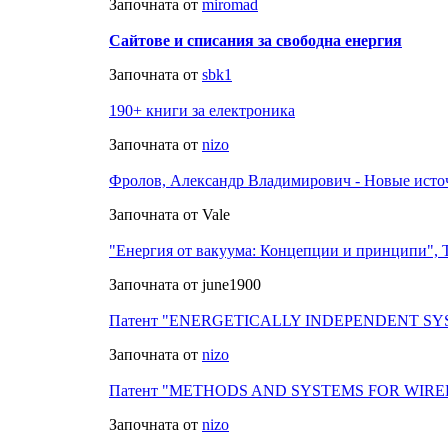
Започната от
miromad
Сайтове и списания за свободна енергия
Започната от
sbk1
190+ книги за електроника
Започната от
nizo
Фролов, Александр Владимирович - Новые исто
Започната от Vale
"Енергия от вакуума: Концепции и принципи", 
Започната от june1900
Патент "ENERGETICALLY INDEPENDENT S
Започната от
nizo
Патент "METHODS AND SYSTEMS FOR WIR
Започната от
nizo