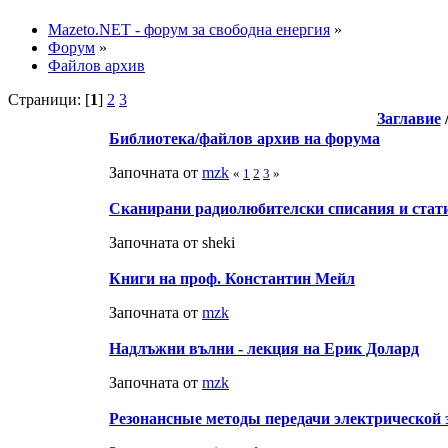
Mazeto.NET - форум за свободна енергия
»
Форум
»
Файлов архив
Страници: [
1
]
2
3
Заглавие
Библиотека/файлов архив на форума
Започната от
mzk
«
1
2
3
»
Сканирани радиолюбителски списания и стат
Започната от sheki
Книги на проф. Константин Мейл
Започната от
mzk
Надлъжни вълни - лекция на Ерик Долард
Започната от
mzk
Резонансные методы передачи электрической 