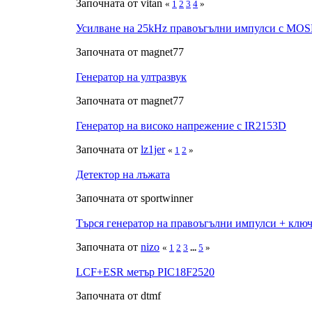
Започната от vitan
«
1
2
3
4
»
Усилване на 25kHz правоъгълни импулси с MO
Започната от magnet77
Генератор на ултразвук
Започната от magnet77
Генератор на високо напрежение с IR2153D
Започната от
lz1jer
«
1
2
»
Детектор на лъжата
Започната от sportwinner
Търся генератор на правоъгълни импулси + клю
Започната от
nizo
«
1
2
3
...
5
»
LCF+ESR метър PIC18F2520
Започната от dtmf