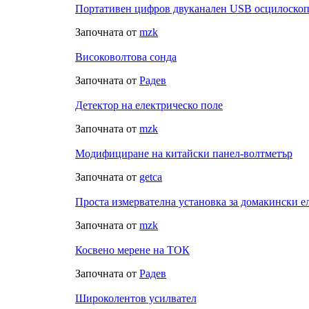
Портативен цифров двуканален USB осцилоско
Започната от
mzk
Високоволтова сонда
Започната от
Радeв
Детектор на електрическо поле
Започната от
mzk
Модифициране на китайски панел-волтметър
Започната от
getca
Проста измервателна установка за домакински е
Започната от
mzk
Косвено мерене на ТОК
Започната от
Радeв
Широколентов усилвател