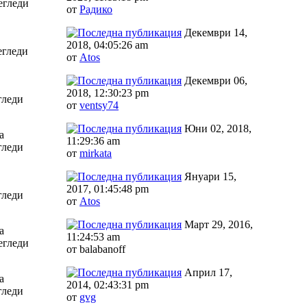
егледи
от
Радико
Декември 14,
2018, 04:05:26 am
егледи
от
Аtos
Декември 06,
2018, 12:30:23 pm
гледи
от
ventsy74
Юни 02, 2018,
а
11:29:36 am
гледи
от
mirkata
Януари 15,
2017, 01:45:48 pm
гледи
от
Аtos
Март 29, 2016,
а
11:24:53 am
егледи
от balabanoff
Април 17,
а
2014, 02:43:31 pm
гледи
от
gvg