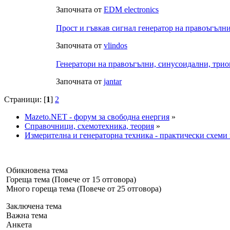
Започната от
EDM electronics
Прост и гъвкав сигнал генератор на правоъгълн
Започната от
vlindos
Генератори на правоъгълни, синусоидални, трио
Започната от
jantar
Страници: [
1
]
2
Mazeto.NET - форум за свободна енергия
»
Справочници, схемотехника, теория
»
Измерителна и генераторна техника - практически схеми
Обикновена тема
Гореща тема (Повече от 15 отговора)
Много гореща тема (Повече от 25 отговора)
Заключена тема
Важна тема
Анкета