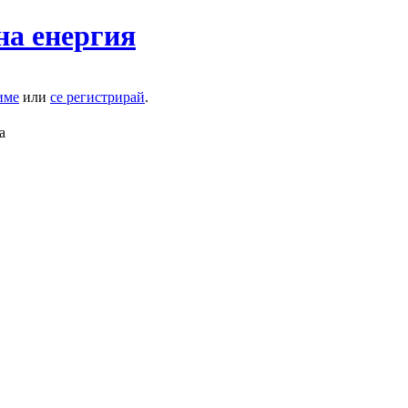
на енергия
име
или
се регистрирай
.
а