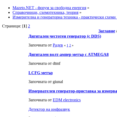
Mazeto.NET - форум за свободна енергия
»
Справочници, схемотехника, теория
»
Измерителна и генераторна техника - практически схеми
Страници: [
1
]
2
Заглавие
Дигитален честотен генератор (с DDS)
Започната от
Радeв
«
1
2
»
Дигитален волт-ампер метър с ATMEGA8
Започната от dtmf
LCFG метър
Започната от giunal
Измервателен генератор-приставка за измерва
Започната от
EDM electronics
Детектор на инфразвук