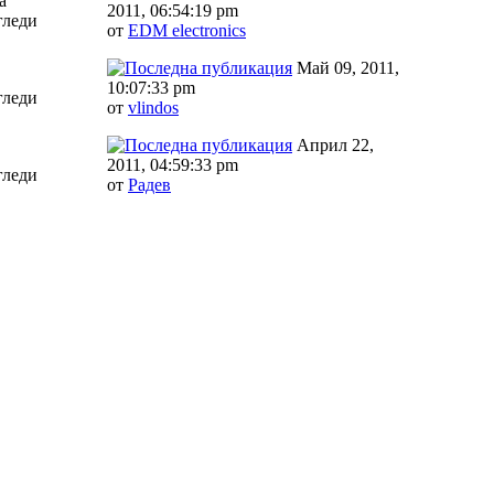
а
2011, 06:54:19 pm
гледи
от
EDM electronics
Май 09, 2011,
10:07:33 pm
гледи
от
vlindos
Април 22,
2011, 04:59:33 pm
гледи
от
Радeв