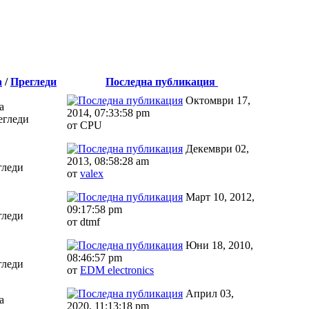
а
/
Прегледи
Последна публикация
Октомври 17,
а
2014, 07:33:58 pm
егледи
от CPU
Декември 02,
2013, 08:58:28 am
гледи
от
valex
Март 10, 2012,
09:17:58 pm
гледи
от dtmf
Юни 18, 2010,
08:46:57 pm
гледи
от
EDM electronics
Април 03,
а
2020, 11:13:18 pm