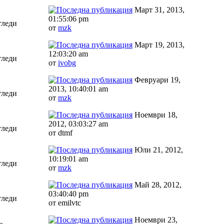
Март 31, 2013,
01:55:06 pm
гледи
от
mzk
Март 19, 2013,
12:03:20 am
гледи
от
ivobg
Февруари 19,
2013, 10:40:01 am
гледи
от
mzk
Ноември 18,
2012, 03:03:27 am
гледи
от dtmf
Юли 21, 2012,
10:19:01 am
гледи
от
mzk
Май 28, 2012,
03:40:40 pm
гледи
от emilvtc
Ноември 23,