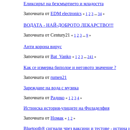
Еликсирът на безсмъртието и младостта
Започната от
EDM electronics
«
1
2
3
...
34
»
ВОДАТА - НАЙ-ДОБРОТО ЛЕКАРСТВО!!!
Започната от Century21
«
1
2
3
...
9
»
Анти корона вирус
Започната от
Bat_Vanko
«
1
2
3
...
241
»
Как се измерва биполое и неговото значение ?
Започната от
rumen21
Зареждане на вода с музика
Започната от
Радико
«
1
2
3
4
»
Истинска история-улиците на Филаделфия
Започната от
Номак
«
1
2
»
Bluetooth® сигнали чрез ваксини и тестове - истина