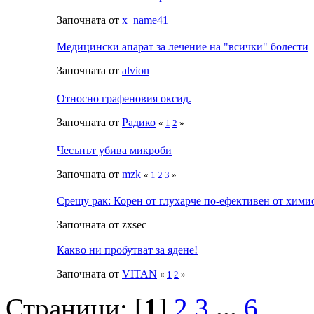
Започната от
x_name41
Медицински апарат за лечение на "всички" болести
Започната от
alvion
Относно графеновия оксид.
Започната от
Радико
«
1
2
»
Чесънът убива микроби
Започната от
mzk
«
1
2
3
»
Срещу рак: Корен от глухарче по-ефективен от хими
Започната от zxsec
Какво ни пробутват за ядене!
Започната от
VITAN
«
1
2
»
Страници: [
1
]
2
3
...
6