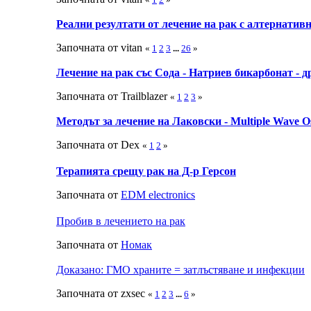
Реални резултати от лечение на рак с алтернатив
Започната от vitan
«
1
2
3
...
26
»
Лечение на рак със Сода - Натриев бикарбонат - 
Започната от Trailblazer
«
1
2
3
»
Методът за лечение на Лаковски - Multiple Wave Os
Започната от Dex
«
1
2
»
Терапията срещу рак на Д-р Герсон
Започната от
EDM electronics
Пробив в лечението на рак
Започната от
Номак
Доказано: ГМО храните = затлъстяване и инфекции
Започната от zxsec
«
1
2
3
...
6
»