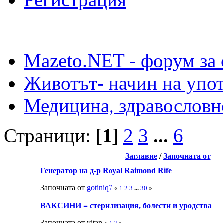
Mazeto.NET - форум за 
Животът- начин на упот
Медицина, здравословн
Страници: [
1
]
2
3
...
6
Заглавие
/
Започната от
Генератор на д-р Royal Raimond Rife
Започната от
gotiniq7
«
1
2
3
...
30
»
ВАКСИНИ = стерилизация, болести и уродства
Започната от vitan
«
1
2
»