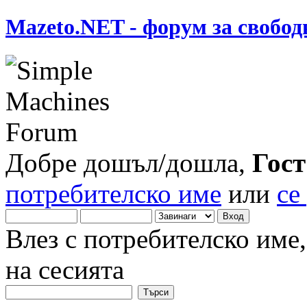
Mazeto.NET - форум за свобод
Добре дошъл/дошла,
Гост
потребителско име
или
се
Влез с потребителско име
на сесията