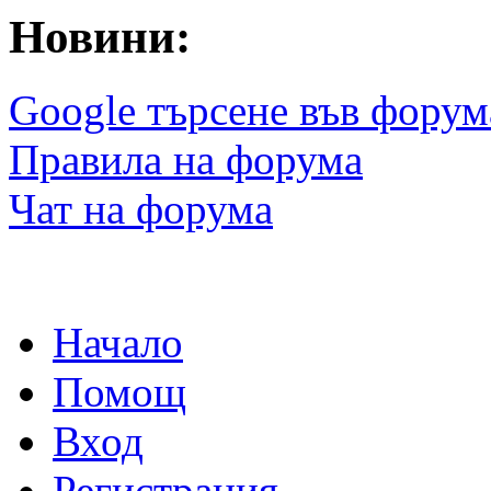
Новини:
Google търсене във форум
Правила на форума
Чат на форума
Начало
Помощ
Вход
Регистрация