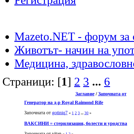
Mazeto.NET - форум за 
Животът- начин на упот
Медицина, здравословн
Страници: [
1
]
2
3
...
6
Заглавие
/
Започната от
Генератор на д-р Royal Raimond Rife
Започната от
gotiniq7
«
1
2
3
...
30
»
ВАКСИНИ = стерилизация, болести и уродства
Започната от vitan
«
1
2
»