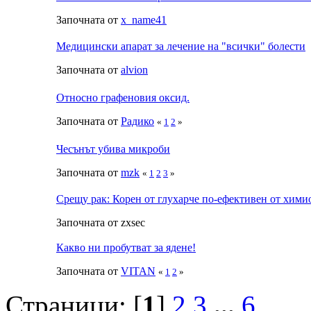
Започната от
x_name41
Медицински апарат за лечение на "всички" болести
Започната от
alvion
Относно графеновия оксид.
Започната от
Радико
«
1
2
»
Чесънът убива микроби
Започната от
mzk
«
1
2
3
»
Срещу рак: Корен от глухарче по-ефективен от хими
Започната от zxsec
Какво ни пробутват за ядене!
Започната от
VITAN
«
1
2
»
Страници: [
1
]
2
3
...
6