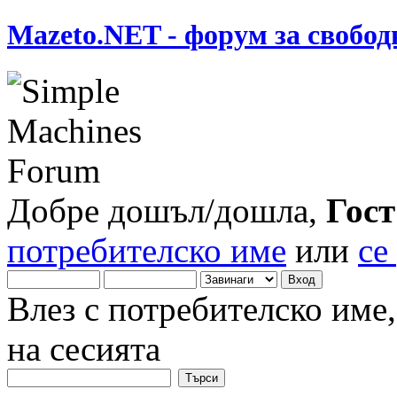
Mazeto.NET - форум за свобод
Добре дошъл/дошла,
Гост
потребителско име
или
се
Влез с потребителско име
на сесията