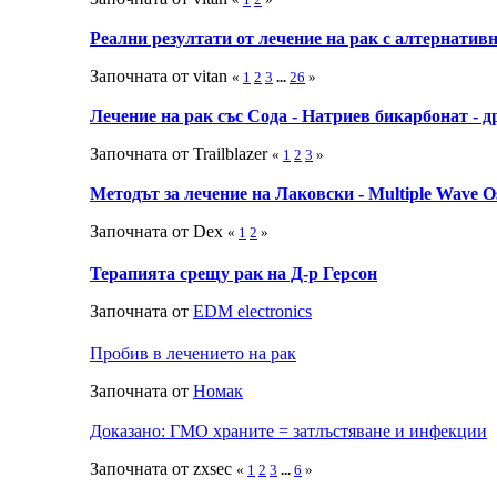
Реални резултати от лечение на рак с алтернатив
Започната от vitan
«
1
2
3
...
26
»
Лечение на рак със Сода - Натриев бикарбонат - 
Започната от Trailblazer
«
1
2
3
»
Методът за лечение на Лаковски - Multiple Wave Os
Започната от Dex
«
1
2
»
Терапията срещу рак на Д-р Герсон
Започната от
EDM electronics
Пробив в лечението на рак
Започната от
Номак
Доказано: ГМО храните = затлъстяване и инфекции
Започната от zxsec
«
1
2
3
...
6
»