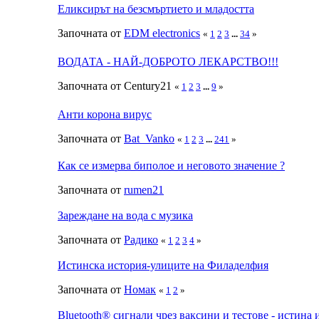
Еликсирът на безсмъртието и младостта
Започната от
EDM electronics
«
1
2
3
...
34
»
ВОДАТА - НАЙ-ДОБРОТО ЛЕКАРСТВО!!!
Започната от Century21
«
1
2
3
...
9
»
Анти корона вирус
Започната от
Bat_Vanko
«
1
2
3
...
241
»
Как се измерва биполое и неговото значение ?
Започната от
rumen21
Зареждане на вода с музика
Започната от
Радико
«
1
2
3
4
»
Истинска история-улиците на Филаделфия
Започната от
Номак
«
1
2
»
Bluetooth® сигнали чрез ваксини и тестове - истина