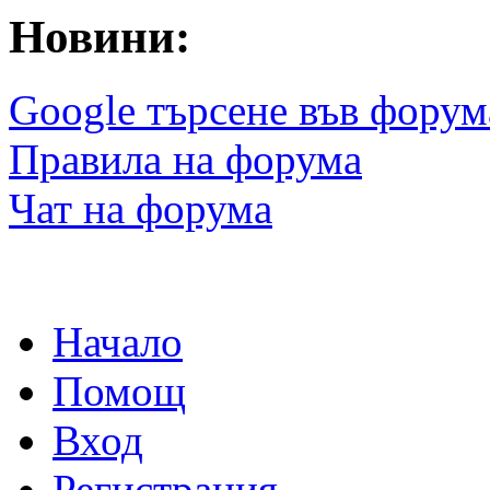
Новини:
Google търсене във форум
Правила на форума
Чат на форума
Начало
Помощ
Вход
Регистрация