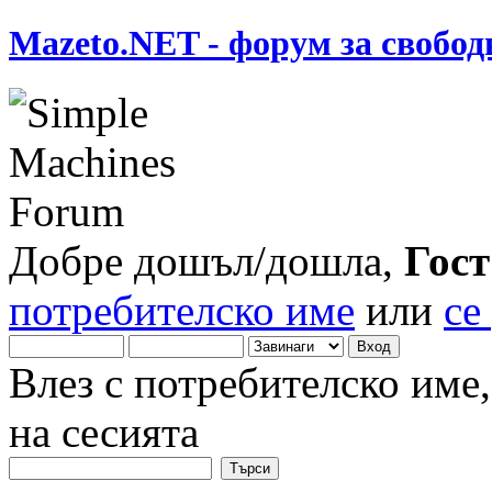
Mazeto.NET - форум за свобод
Добре дошъл/дошла,
Гост
потребителско име
или
се
Влез с потребителско име
на сесията