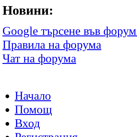
Новини:
Google търсене във форум
Правила на форума
Чат на форума
Начало
Помощ
Вход
Регистрация