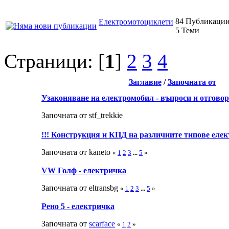
84 Публикаци
Електромотоциклети
5 Теми
Страници: [
1
]
2
3
4
Заглавие
/
Започната от
Узаконяване на електромобил - въпроси и отгово
Започната от stf_trekkie
!!! Конструкция и КПД на различните типове еле
Започната от kaneto
«
1
2
3
...
5
»
VW Голф - електричка
Започната от eltransbg
«
1
2
3
...
5
»
Рено 5 - електричка
Започната от
scarface
«
1
2
»