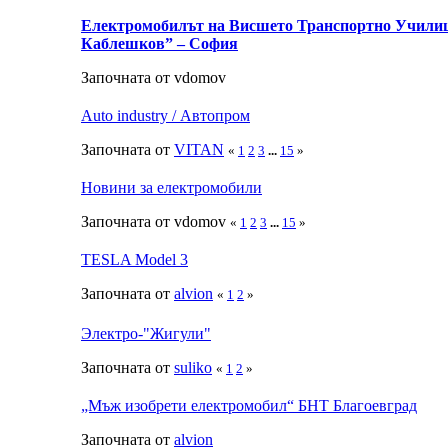
Електромобилът на Висшето Транспортно Учили
Каблешков” – София
Започната от vdomov
Auto industry / Автопром
Започната от
VITAN
«
1
2
3
...
15
»
Новини за електромобили
Започната от vdomov
«
1
2
3
...
15
»
TESLA Model 3
Започната от
alvion
«
1
2
»
Электро-"Жигули"
Започната от
suliko
«
1
2
»
„Мъж изобрети електромобил“ БНТ Благоевград
Започната от
alvion