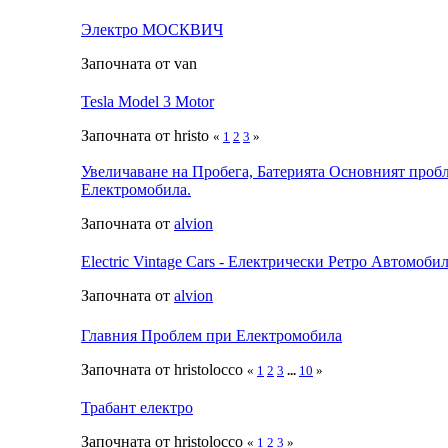
Электро МОСКВИЧ
Започната от van
Tesla Model 3 Motor
Започната от hristo
«
1
2
3
»
Увеличаване на Пробега, Батерията Основният проб
Електромобила.
Започната от
alvion
Electric Vintage Cars - Електрически Ретро Автомоби
Започната от
alvion
Главния Проблем при Електромобила
Започната от hristolocco
«
1
2
3
...
10
»
Трабант електро
Започната от hristolocco
«
1
2
3
»