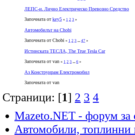
ЛЕПС-и. Лично Електрическо Превозно Средство
Започната от
key5
«
1
2
3
»
Автомобилът на Chobi
Започната от Chobi
«
1
2
3
...
47
»
Истинската ТЕСЛА, The True Tesla Car
Започната от van
«
1
2
3
...
6
»
Аз Конструирам Електромобил
Започната от van
Страници: [
1
]
2
3
4
Mazeto.NET - форум за 
Автомобили, топлинни 