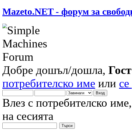
Mazeto.NET - форум за свобод
Добре дошъл/дошла,
Гост
потребителско име
или
се
Влез с потребителско име
на сесията