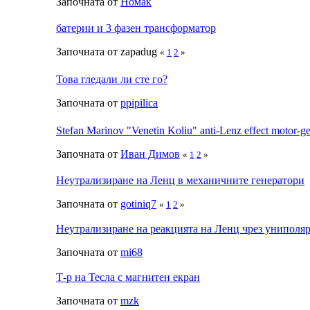
Започната от
Номак
батерии и 3 фазен трансформатор
Започната от zapadug
«
1
2
»
Това гледали ли сте го?
Започната от
ppipilica
Stefan Marinov "Venetin Koliu" anti-Lenz effect motor-ge
Започната от
Иван Димов
«
1
2
»
Неутрализиране на Ленц в механичните генератори
Започната от
gotiniq7
«
1
2
»
Неутрализиране на реакцията на Ленц чрез униполя
Започната от
mi68
Т-р на Тесла с магнитен екран
Започната от
mzk