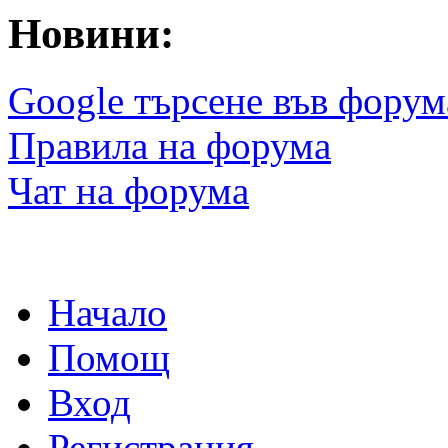
Новини:
Google търсене във форум
Правила на форума
Чат на форума
Начало
Помощ
Вход
Регистрация