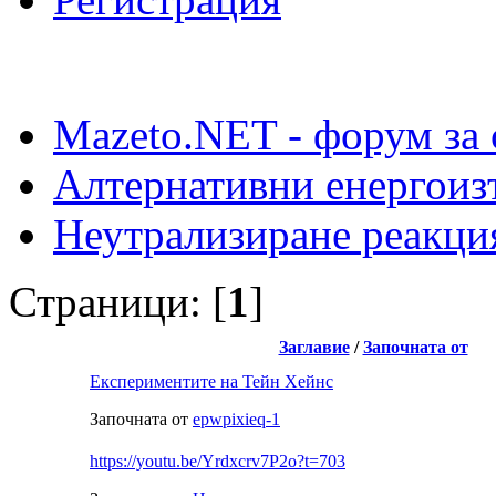
Mazeto.NET - форум за 
Алтернативни енергоиз
Неутрализиране реакци
Страници: [
1
]
Заглавие
/
Започната от
Експериментите на Тейн Хейнс
Започната от
epwpixieq-1
https://youtu.be/Yrdxcrv7P2o?t=703