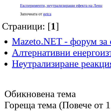
Експерименти, неутрализиращи ефекта на Ленц
Започната от
getca
Страници: [
1
]
Mazeto.NET - форум за 
Алтернативни енергоиз
Неутрализиране реакци
Обикновена тема
Гореща тема (Повече от 1