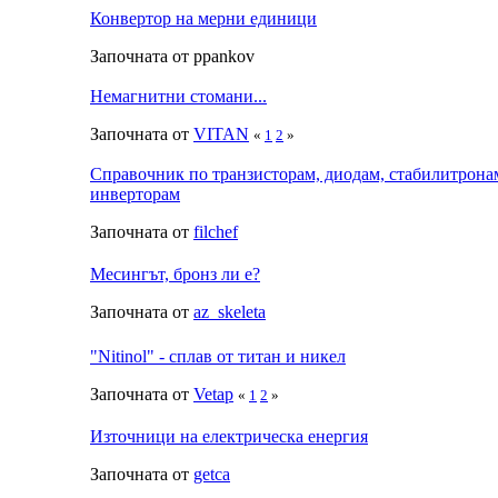
Конвертор на мерни единици
Започната от ppankov
Немагнитни стомани...
Започната от
VITAN
«
1
2
»
Справочник по транзисторам, диодам, стабилитрона
инверторам
Започната от
filchef
Месингът, бронз ли е?
Започната от
az_skeleta
"Nitinol" - сплав от титан и никел
Започната от
Vetap
«
1
2
»
Източници на електрическа енергия
Започната от
getca