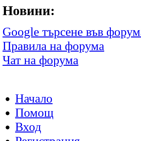
Новини:
Google търсене във форум
Правила на форума
Чат на форума
Начало
Помощ
Вход
Регистрация