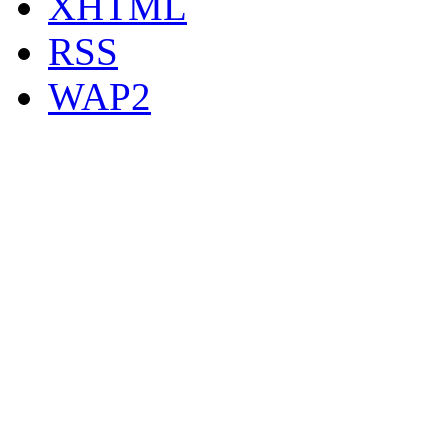
XHTML
RSS
WAP2