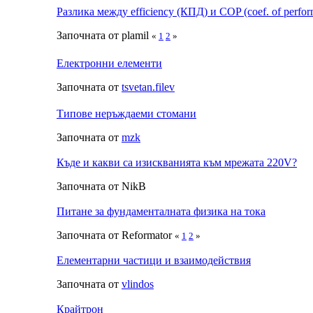
Разлика между efficiency (КПД) и COP (coef. of perfo
Започната от plamil
«
1
2
»
Електронни елементи
Започната от
tsvetan.filev
Типове неръждаеми стомани
Започната от
mzk
Къде и какви са изискванията към мрежата 220V?
Започната от NikB
Питане за фундаменталната физика на тока
Започната от Reformator
«
1
2
»
Елементарни частици и взаимодействия
Започната от
vlindos
Крайтрон