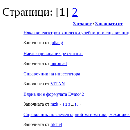
Страници: [
1
]
2
Заглавие
/
Започната от
Някакви електротехнически учебници и справочници
Започната от
juliang
Наелектризиране чрез магнит
Започната от
miromad
Справочник на инвеститора
Започната от
VITAN
Вярна ли е формулата E=mc^2
Започната от
mzk
«
1
2
3
...
10
»
Справочник по элементарной математике, механике 
Започната от
filchef