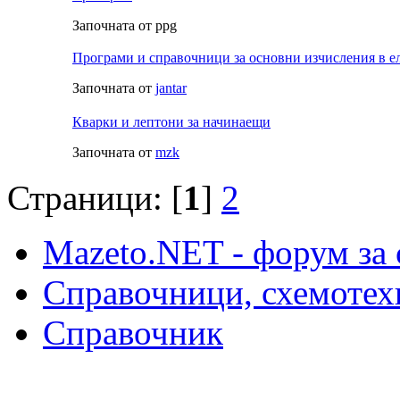
Започната от ppg
Програми и справочници за основни изчисления в е
Започната от
jantar
Кварки и лептони за начинаещи
Започната от
mzk
Страници: [
1
]
2
Mazeto.NET - форум за 
Справочници, схемотех
Справочник