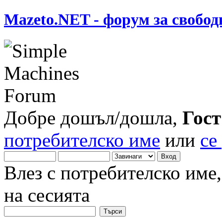
Mazeto.NET - форум за свобод
Добре дошъл/дошла,
Гост
потребителско име
или
се
Влез с потребителско име
на сесията