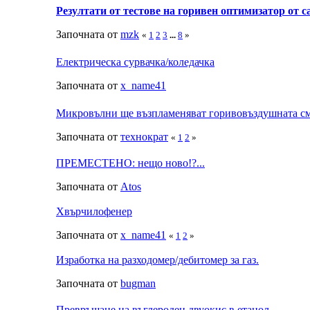
Резултати от тестове на горивен оптимизатор от c
Започната от
mzk
«
1
2
3
...
8
»
Електрическа сурвачка/коледачка
Започната от
x_name41
Микровълни ще възпламеняват горивовъздушната с
Започната от
технократ
«
1
2
»
ПРЕМЕСТЕНО: нещо ново!?...
Започната от
Аtos
Хвърчилофенер
Започната от
x_name41
«
1
2
»
Изработка на разходомер/дебитомер за газ.
Започната от
bugman
Превръщане на въглероден двуокис в етанол