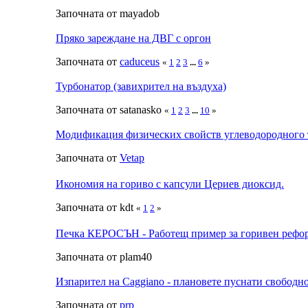
Започната от mayadob
Пряко зареждане на ДВГ с оргон
Започната от
caduceus
«
1
2
3
...
6
»
Турбонатор (завихрител на въздуха)
Започната от satanasko
«
1
2
3
...
10
»
Модификация физических свойств углеводородного
Започната от
Vetap
Икономия на гориво с капсули Цериев диоксид.
Започната от kdt
«
1
2
»
Печка КЕРОСЪН - Работещ пример за горивен рефо
Започната от plam40
Изпарител на Caggiano - плановете пуснати свободно
Започната от
prp