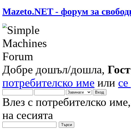
Mazeto.NET - форум за свобод
Добре дошъл/дошла,
Гост
потребителско име
или
се
Влез с потребителско име
на сесията