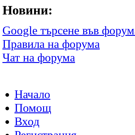
Новини:
Google търсене във форум
Правила на форума
Чат на форума
Начало
Помощ
Вход
Регистрация