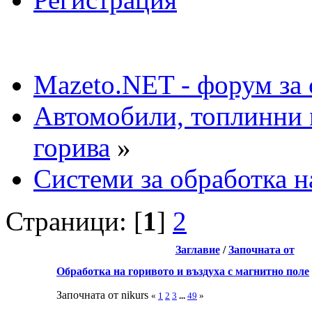
Mazeto.NET - форум за 
Автомобили, топлинни 
горива
»
Системи за обработка н
Страници: [
1
]
2
Заглавие
/
Започната от
Обработка на горивото и въздуха с магнитно поле
Започната от nikurs
«
1
2
3
...
49
»