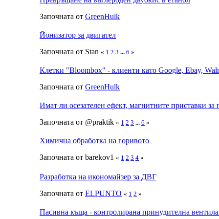
Започната от
GreenHulk
Йонизатор за двигател
Започната от Stan
«
1
2
3
...
6
»
Клетки "Bloombox" - клиенти като Google, Ebay, Walm
Започната от
GreenHulk
Имат ли осезателен ефект, магнитните приставки за 
Започната от @praktik
«
1
2
3
...
6
»
Химична обработка на горивото
Започната от barekov1
«
1
2
3
4
»
Разработка на икономайзер за ДВГ
Започната от
ELPUNTO
«
1
2
»
Пасивна къща - контролирана принудителна вентил