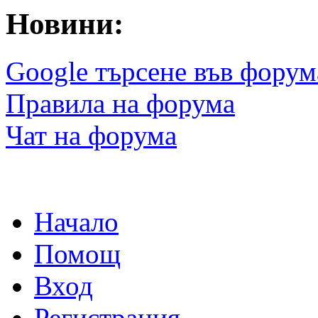
Новини:
Google търсене във форум
Правила на форума
Чат на форума
Начало
Помощ
Вход
Регистрация