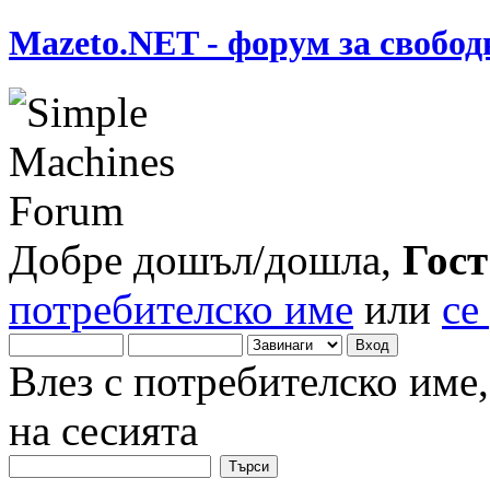
Mazeto.NET - форум за свобод
Добре дошъл/дошла,
Гост
потребителско име
или
се
Влез с потребителско име
на сесията