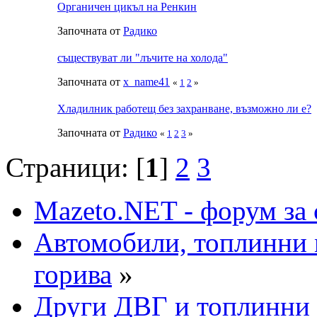
Органичен цикъл на Ренкин
Започната от
Радико
съществуват ли "лъчите на холода"
Започната от
x_name41
«
1
2
»
Хладилник работещ без захранване, възможно ли е?
Започната от
Радико
«
1
2
3
»
Страници: [
1
]
2
3
Mazeto.NET - форум за 
Автомобили, топлинни 
горива
»
Други ДВГ и топлинни