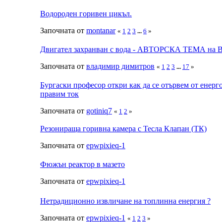
Водороден горивен цикъл.
Започната от
montanar
«
1
2
3
...
6
»
Двигател захранван с вода - АВТОРСКА ТЕМА на 
Започната от
владимир димитров
«
1
2
3
...
17
»
Бургаски професор откри как да се отървем от енерго
правим ток
Започната от
gotiniq7
«
1
2
»
Резонираща горивна камера с Тесла Клапан (ТК)
Започната от
epwpixieq-1
Фюжън реактор в мазето
Започната от
epwpixieq-1
Нетрадиционно извличане на топлинна енергия ?
Започната от
epwpixieq-1
«
1
2
3
»