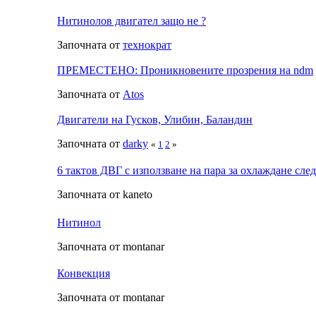
Нитинолов двигател защо не ?
Започната от
технократ
ПРЕМЕСТЕНО: Проникновените прозрения на ndm
Започната от
Аtos
Двигатели на Гусков, Улибин, Баландин
Започната от
darky
«
1
2
»
6 тактов ДВГ с използване на пара за охлаждане сле
Започната от kaneto
Нитинол
Започната от montanar
Конвекция
Започната от montanar