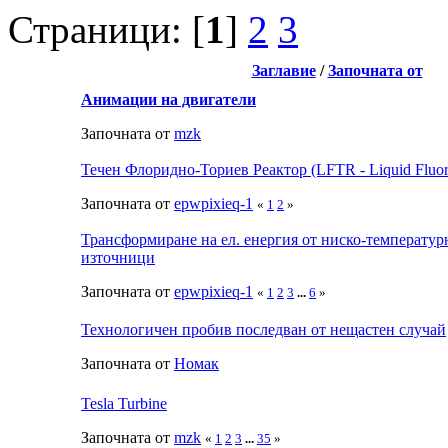
Страници: [
1
]
2
3
Заглавие
/
Започната от
Анимации на двигатели
Започната от
mzk
Течен Флоридно-Ториев Реактор (LFTR - Liquid Fluor
Започната от
epwpixieq-1
«
1
2
»
Трансформиране на ел. енергия от ниско-температу
източници
Започната от
epwpixieq-1
«
1
2
3
...
6
»
Технологичен пробив последван от нещастен случай
Започната от
Номак
Tesla Turbine
Започната от
mzk
«
1
2
3
...
35
»