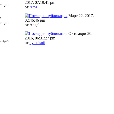
2017, 07:19:41 pm
гледи
от
Аtos
Март 22, 2017,
а
02:46:46 pm
гледи
от Angeli
Октомври 20,
2016, 06:31:27 pm
гледи
от
dymelsoft