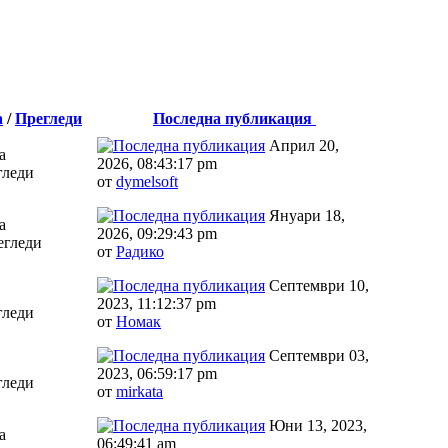
а
/
Прегледи
Последна публикация
Април 20,
а
2026, 08:43:17 pm
гледи
от
dymelsoft
Януари 18,
а
2026, 09:29:43 pm
егледи
от
Радико
Септември 10,
2023, 11:12:37 pm
гледи
от
Номак
Септември 03,
2023, 06:59:17 pm
гледи
от
mirkata
Юни 13, 2023,
а
06:49:41 am