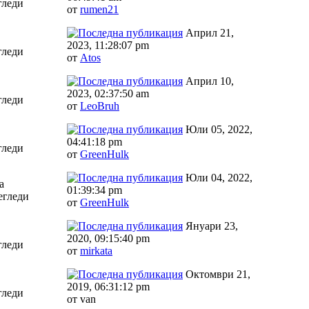
гледи
от
rumen21
Април 21,
2023, 11:28:07 pm
гледи
от
Аtos
Април 10,
2023, 02:37:50 am
гледи
от
LeoBruh
Юли 05, 2022,
04:41:18 pm
гледи
от
GreenHulk
Юли 04, 2022,
а
01:39:34 pm
егледи
от
GreenHulk
Януари 23,
2020, 09:15:40 pm
гледи
от
mirkata
Октомври 21,
2019, 06:31:12 pm
гледи
от van