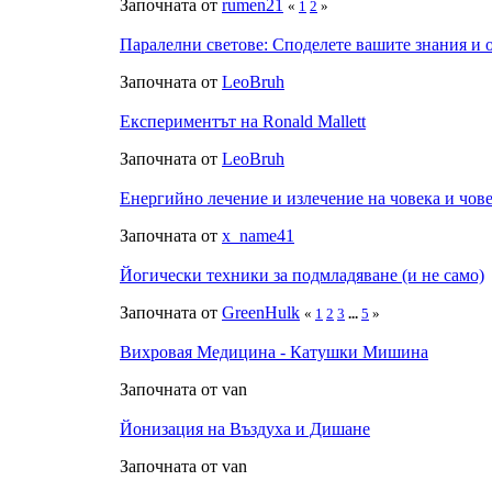
Започната от
rumen21
«
1
2
»
Паралелни светове: Споделете вашите знания и 
Започната от
LeoBruh
Експериментът на Ronald Mallett
Започната от
LeoBruh
Енергийно лечение и излечение на човека и чо
Започната от
x_name41
Йогически техники за подмладяване (и не само)
Започната от
GreenHulk
«
1
2
3
...
5
»
Вихровая Медицина - Катушки Мишина
Започната от van
Йонизация на Въздуха и Дишане
Започната от van