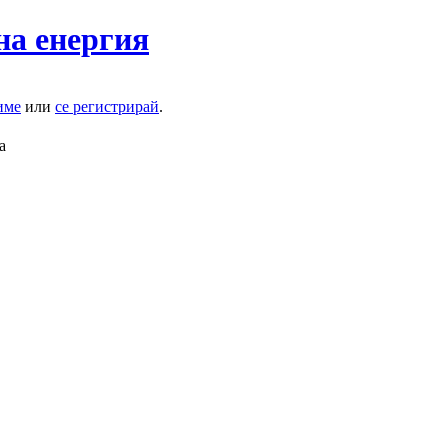
на енергия
име
или
се регистрирай
.
а