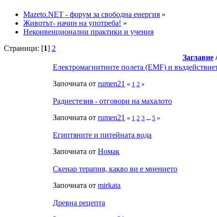
Mazeto.NET - форум за свободна енергия
»
Животът- начин на употреба!
»
Неконвенционални практики и учения
Страници: [
1
]
2
Заглавие
Електромагнитните полета (EMF) и въздействиет
Започната от
rumen21
«
1
2
»
Радиестезия - отговори на махалото
Започната от
rumen21
«
1
2
3
...
5
»
Египтяните и питейната вода
Започната от
Номак
Скенар терапия, какво ви е мнението
Започната от
mirkata
Древна рецепта