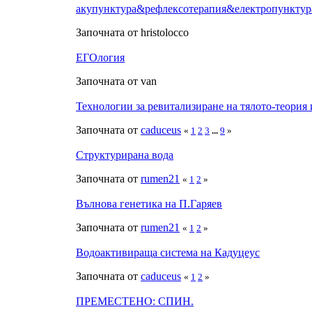
акупунктура&рефлексотерапия&електропунктур
Започната от hristolocco
ЕГОлогия
Започната от van
Технологии за ревитализиране на тялото-теория 
Започната от
caduceus
«
1
2
3
...
9
»
Структурирана вода
Започната от
rumen21
«
1
2
»
Вълнова генетика на П.Гаряев
Започната от
rumen21
«
1
2
»
Водоактивираща система на Кадуцеус
Започната от
caduceus
«
1
2
»
ПРЕМЕСТЕНО: СПИН.