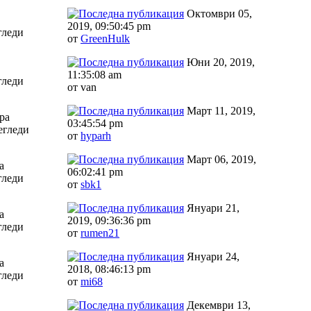
Октомври 05,
2019, 09:50:45 pm
гледи
от
GreenHulk
Юни 20, 2019,
11:35:08 am
гледи
от van
Март 11, 2019,
ра
03:45:54 pm
егледи
от
hyparh
Март 06, 2019,
а
06:02:41 pm
гледи
от
sbk1
Януари 21,
а
2019, 09:36:36 pm
гледи
от
rumen21
Януари 24,
а
2018, 08:46:13 pm
гледи
от
mi68
Декември 13,