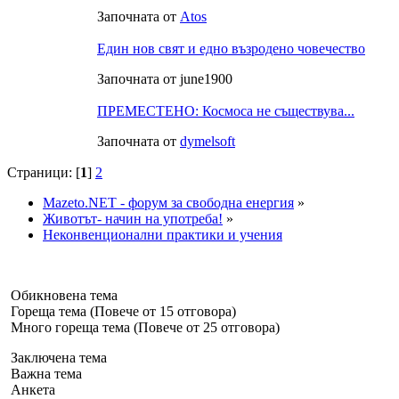
Започната от
Аtos
Един нов свят и едно възродено човечество
Започната от june1900
ПРЕМЕСТЕНО: Космоса не съществува...
Започната от
dymelsoft
Страници: [
1
]
2
Mazeto.NET - форум за свободна енергия
»
Животът- начин на употреба!
»
Неконвенционални практики и учения
Обикновена тема
Гореща тема (Повече от 15 отговора)
Много гореща тема (Повече от 25 отговора)
Заключена тема
Важна тема
Анкета