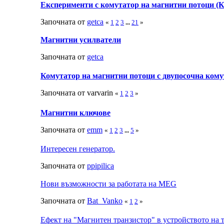
Експерименти с комутатор на магнитни потоци 
Започната от
getca
«
1
2
3
...
21
»
Магнитни усилватели
Започната от
getca
Комутатор на магнитни потоци с двупосочна кому
Започната от varvarin
«
1
2
3
»
Магнитни ключове
Започната от
emm
«
1
2
3
...
5
»
Интересен генератор.
Започната от
ppipilica
Нови възможности за работата на MEG
Започната от
Bat_Vanko
«
1
2
»
Ефект на "Магнитен транзистор" в устройството на 