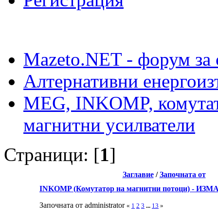
Mazeto.NET - форум за 
Алтернативни енергоиз
MEG, INKOMP, комутат
магнитни усилватели
Страници: [
1
]
Заглавие
/
Започната от
INKOMP (Комутатор на магнитни потоци) - ИЗ
Започната от administrator
«
1
2
3
...
13
»