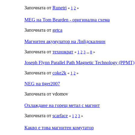
Започната от
Runetri
«
1
2
»
MEG на Tom Bearden - оригинална схема
Започната от
getca
Магнитен акумулатор на Лийдскалнин
Започната от
технократ
«
1
2
3
...
8
»
Joseph Flynn Parallel Path Magnetic Technology (PPMT)
Започната от
coke2k
«
1
2
»
NEG на tiger2007
Започната от vdomov
Охлаждане на горещ метал с магнит
Започната от
scarface
«
1
2
3
»
Какво е това магнитен комутатор