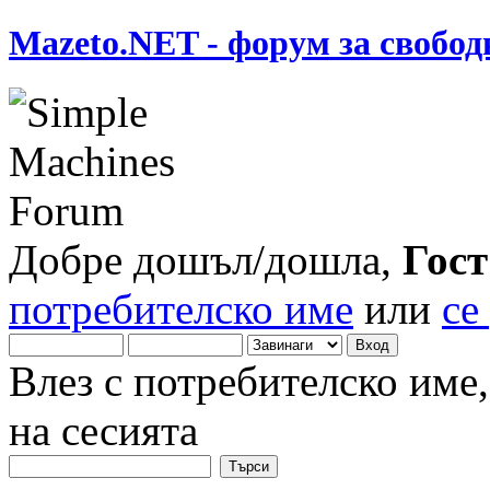
Mazeto.NET - форум за свобод
Добре дошъл/дошла,
Гост
потребителско име
или
се
Влез с потребителско име
на сесията