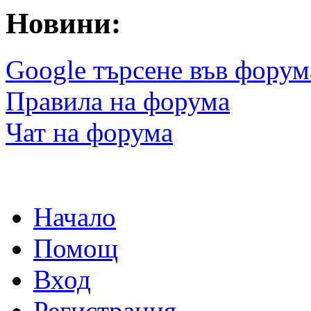
Новини:
Google търсене във форум
Правила на форума
Чат на форума
Начало
Помощ
Вход
Регистрация