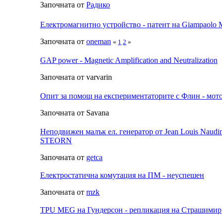
Започната от
Радико
Електромагнитно устройство - патент на Giampaolo M
Започната от
oneman
«
1
2
»
GAP power - Magnetic Amplification and Neutralization
Започната от varvarin
Опит за помощ на експериментаторите с Флин - мот
Започната от Savana
Неподвижен малък ел. генератор от Jean Louis Naudi
STEORN
Започната от
getca
Електростатична комутация на ПМ - неуспешен
Започната от
mzk
TPU MEG на Гундерсон - репликация на Страшимир