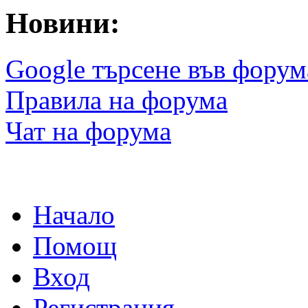
Новини:
Google търсене във форум
Правила на форума
Чат на форума
Начало
Помощ
Вход
Регистрация