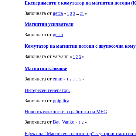
Експерименти с комутатор на магнитни потоци 
Започната от
getca
«
1
2
3
...
21
»
Магнитни усилватели
Започната от
getca
Комутатор на магнитни потоци с двупосочна кому
Започната от varvarin
«
1
2
3
»
Магнитни ключове
Започната от
emm
«
1
2
3
...
5
»
Интересен генератор.
Започната от
ppipilica
Нови възможности за работата на MEG
Започната от
Bat_Vanko
«
1
2
»
Ефект на "Магнитен транзистор" в устройството на 