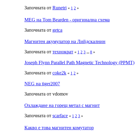
Започната от
Runetri
«
1
2
»
MEG на Tom Bearden - оригинална схема
Започната от
getca
Магнитен акумулатор на Лийдскалнин
Започната от
технократ
«
1
2
3
...
8
»
Joseph Flynn Parallel Path Magnetic Technology (PPMT)
Започната от
coke2k
«
1
2
»
NEG на tiger2007
Започната от vdomov
Охлаждане на горещ метал с магнит
Започната от
scarface
«
1
2
3
»
Какво е това магнитен комутатор