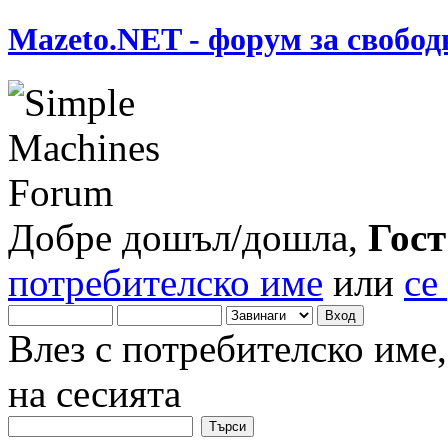
Mazeto.NET - форум за свобод
Добре дошъл/дошла,
Гост
потребителско име
или
се
Влез с потребителско име
на сесията