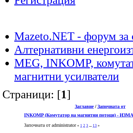
Mazeto.NET - форум за 
Алтернативни енергоиз
MEG, INKOMP, комутат
магнитни усилватели
Страници: [
1
]
Заглавие
/
Започната от
INKOMP (Комутатор на магнитни потоци) - ИЗ
Започната от administrator
«
1
2
3
...
13
»