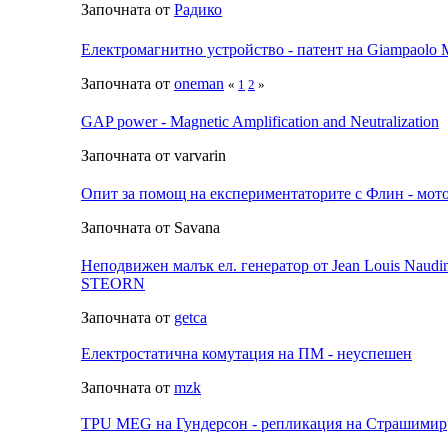
Започната от
Радико
Електромагнитно устройство - патент на Giampaolo M
Започната от
oneman
«
1
2
»
GAP power - Magnetic Amplification and Neutralization
Започната от varvarin
Опит за помощ на експериментаторите с Флин - мот
Започната от Savana
Неподвижен малък ел. генератор от Jean Louis Naudi
STEORN
Започната от
getca
Електростатична комутация на ПМ - неуспешен
Започната от
mzk
TPU MEG на Гундерсон - репликация на Страшимир