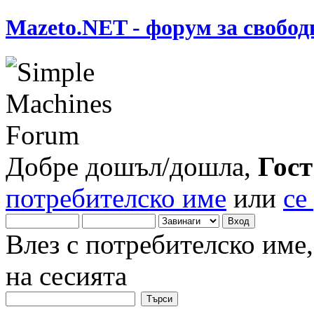
Mazeto.NET - форум за свобод
Добре дошъл/дошла,
Гост
потребителско име
или
се
Влез с потребителско име
на сесията