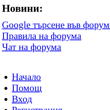
Новини:
Google търсене във форум
Правила на форума
Чат на форума
Начало
Помощ
Вход
Регистрация