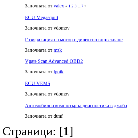
Започната от
valex
«
1
2
3
...
7
»
ECU Megasquirt
Започната от vdomov
Газификация на мотор с директно впръскване
Започната от
mzk
Vgate Scan Advanced OBD2
Започната от
lpoik
ECU VEMS
Започната от vdomov
Автомобилна компютърна диагностика в джоба
Започната от dtmf
Страници: [
1
]