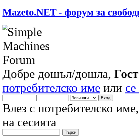
Mazeto.NET - форум за свобод
Добре дошъл/дошла,
Гост
потребителско име
или
се
Влез с потребителско име
на сесията