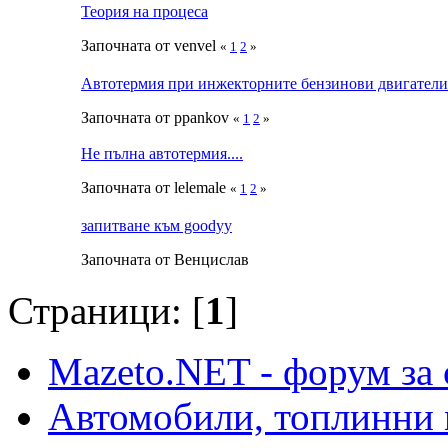
Теория на процеса
Започната от venvel
«
1
2
»
Автотермия при инжекторните бензинови двигатели
Започната от ppankov
«
1
2
»
Не пълна автотермия....
Започната от lelemale
«
1
2
»
запитване към goodyy
Започната от Венцислав
Страници: [
1
]
Mazeto.NET - форум за 
Автомобили, топлинни 