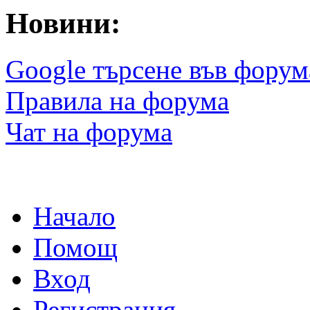
Новини:
Google търсене във форум
Правила на форума
Чат на форума
Начало
Помощ
Вход
Регистрация