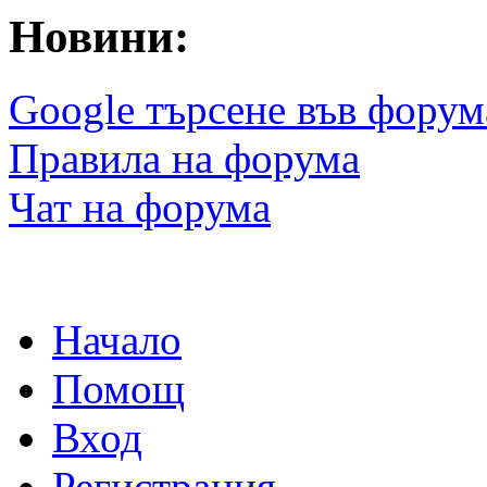
Новини:
Google търсене във форум
Правила на форума
Чат на форума
Начало
Помощ
Вход
Регистрация