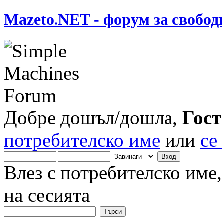
Mazeto.NET - форум за свобод
Добре дошъл/дошла,
Гост
потребителско име
или
се
Влез с потребителско име
на сесията