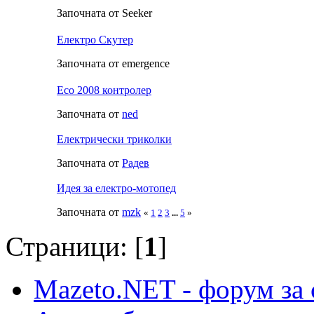
Започната от Seeker
Електро Скутер
Започната от emergence
Eco 2008 контролер
Започната от
ned
Електрически триколки
Започната от
Радeв
Идея за електро-мотопед
Започната от
mzk
«
1
2
3
...
5
»
Страници: [
1
]
Mazeto.NET - форум за 