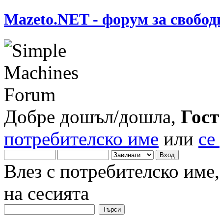
Mazeto.NET - форум за свобод
Добре дошъл/дошла,
Гост
потребителско име
или
се
Влез с потребителско име
на сесията