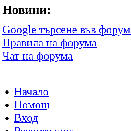
Новини:
Google търсене във форум
Правила на форума
Чат на форума
Начало
Помощ
Вход
Регистрация