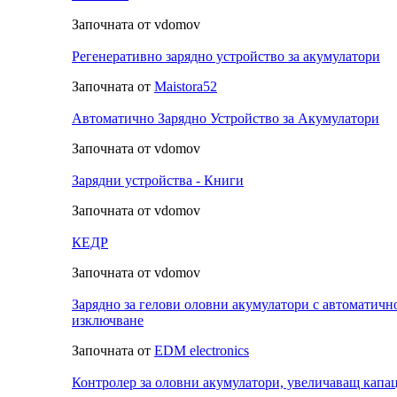
Започната от vdomov
Регенеративно зарядно устройство за акумулатори
Започната от
Maistora52
Автоматично Зарядно Устройство за Акумулатори
Започната от vdomov
Зарядни устройства - Книги
Започната от vdomov
КЕДР
Започната от vdomov
Зарядно за гелови оловни акумулатори с автоматичн
изключване
Започната от
EDM electronics
Контролер за оловни акумулатори, увеличаващ капа