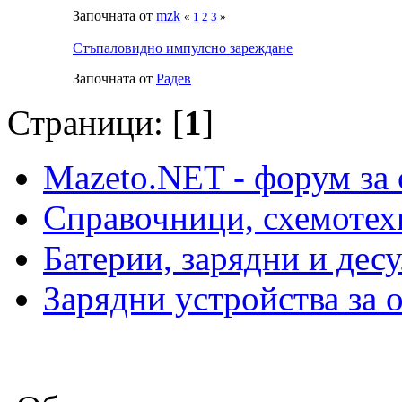
Започната от
mzk
«
1
2
3
»
Стъпаловидно импулсно зареждане
Започната от
Радeв
Страници: [
1
]
Mazeto.NET - форум за 
Справочници, схемотех
Батерии, зарядни и дес
Зарядни устройства за 