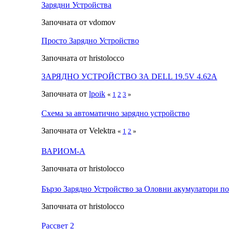
Зарядни Устройства
Започната от vdomov
Просто Зарядно Устройство
Започната от hristolocco
ЗАРЯДНО УСТРОЙСТВО ЗА DELL 19.5V 4.62A
Започната от
lpoik
«
1
2
3
»
Схема за автоматично зарядно устройство
Започната от Velektra
«
1
2
»
ВАРИОМ-А
Започната от hristolocco
Бързо Зарядно Устройство за Оловни акумулатори по
Започната от hristolocco
Рассвет 2