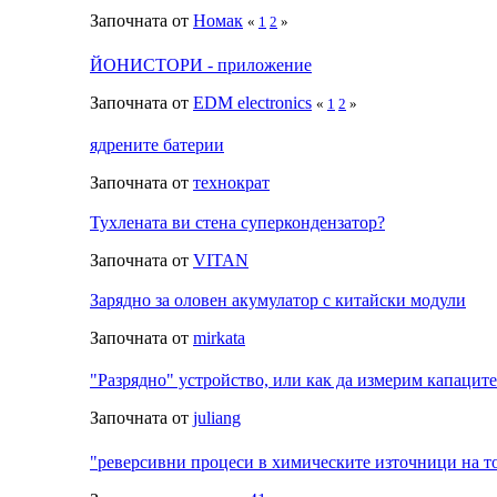
Започната от
Номак
«
1
2
»
ЙОНИСТОРИ - приложение
Започната от
EDM electronics
«
1
2
»
ядрените батерии
Започната от
технократ
Тухлената ви стена суперкондензатор?
Започната от
VITAN
Зарядно за оловен акумулатор с китайски модули
Започната от
mirkata
"Разрядно" устройство, или как да измерим капаците
Започната от
juliang
"реверсивни процеси в химическите източници на т