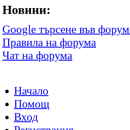
Новини:
Google търсене във форум
Правила на форума
Чат на форума
Начало
Помощ
Вход
Регистрация