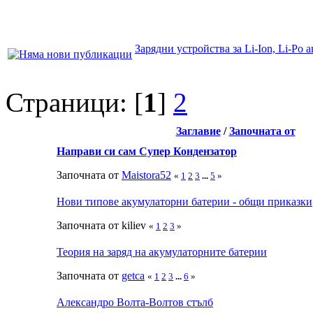
Зарядни устройства за Li-Ion, Li-Po 
Страници: [
1
]
2
Заглавие
/
Започната от
Направи си сам Супер Кондензатор
Започната от
Maistora52
«
1
2
3
...
5
»
Нови типове акумулаторни батерии - общи приказки
Започната от kiliev
«
1
2
3
»
Теория на заряд на акумулаторните батерии
Започната от
getca
«
1
2
3
...
6
»
Александро Волта-Волтов стълб