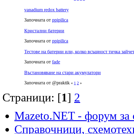
vanadium redox battery
Започната от
ppipilica
Кристални батерии
Започната от
ppipilica
Тестове на батерии или, колко всъщност тичка зайче
Започната от
fade
Въстановяване на стари акумулатори
Започната от @praktik
«
1
2
»
Страници: [
1
]
2
Mazeto.NET - форум за 
Справочници, схемотех