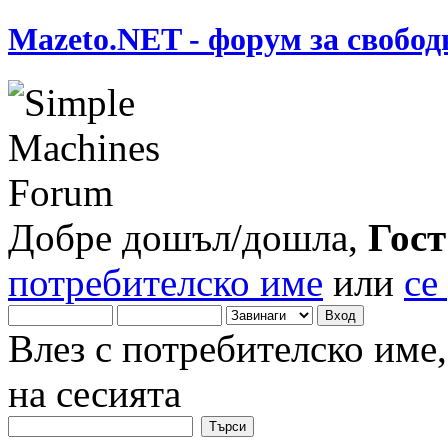
Mazeto.NET - форум за свобод
Добре дошъл/дошла,
Гост
потребителско име
или
се
Влез с потребителско име
на сесията