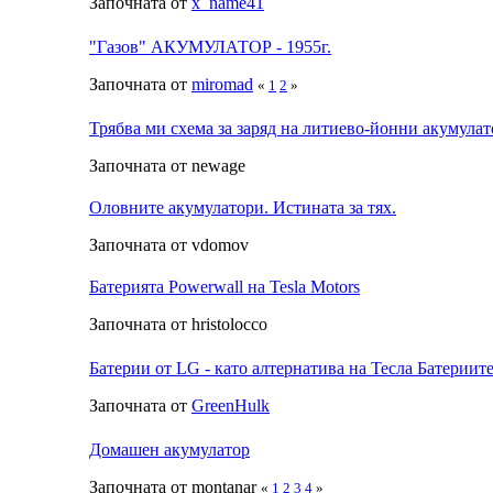
Започната от
x_name41
"Газов" АКУМУЛАТОР - 1955г.
Започната от
miromad
«
1
2
»
Трябва ми схема за заряд на литиево-йонни акумула
Започната от newage
Оловните акумулатори. Истината за тях.
Започната от vdomov
Батерията Powerwall на Tesla Motors
Започната от hristolocco
Батерии от LG - като алтернатива на Тесла Батериит
Започната от
GreenHulk
Домашен акумулатор
Започната от montanar
«
1
2
3
4
»