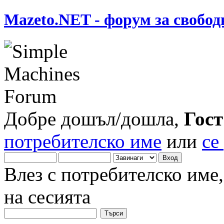
Mazeto.NET - форум за свобод
Добре дошъл/дошла,
Гост
потребителско име
или
се
Влез с потребителско име
на сесията