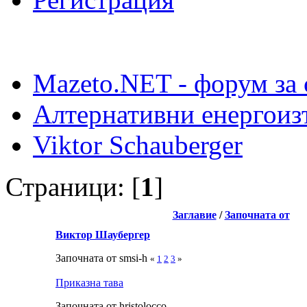
Mazeto.NET - форум за 
Алтернативни енергоиз
Viktor Schauberger
Страници: [
1
]
Заглавие
/
Започната от
Виктор Шаубергер
Започната от smsi-h
«
1
2
3
»
Приказна тава
Започната от hristolocco