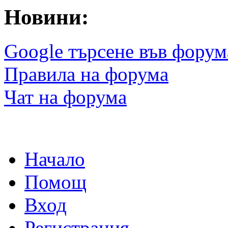
Новини:
Google търсене във форум
Правила на форума
Чат на форума
Начало
Помощ
Вход
Регистрация