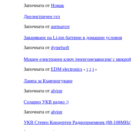
Започната от
Номак
Диелектричен гел
Започната от
asensavov
Заваряване на Li-ion батерии в домашни условия
Започната от
dymelsoft
Мощен електронен ключ /енергонезависим/ с микро
Започната от
EDM electronics
«
1
2
3
»
Лампа за Къмпингуване
Започната от
alvion
Соларно УКВ радио :)
Започната от
alvion
УКВ Стерео Концертен Радиоприемник (88-108MHz