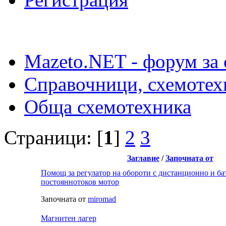
Mazeto.NET - форум за 
Справочници, схемотех
Обща схемотехника
Страници: [
1
]
2
3
Заглавие
/
Започната от
Помощ за регулатор на обороти с дистанционно и ба
постояннотоков мотор
Започната от
miromad
Магнитен лагер