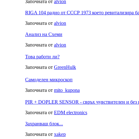
Започната от
alvion
RIGA 104 радио от СССР 1973 което ревитализира б
Започната от
alvion
Анализ на Схеми
Започната от
alvion
Това работи ли?
Започната от
GreenHulk
Самоделен микроскоп
Започната от
mito_kupona
PIR + DOPLER SENSOR - свръх чувствителен и без
Започната от
EDM electronics
Захранващ блок...
Започната от
xakep