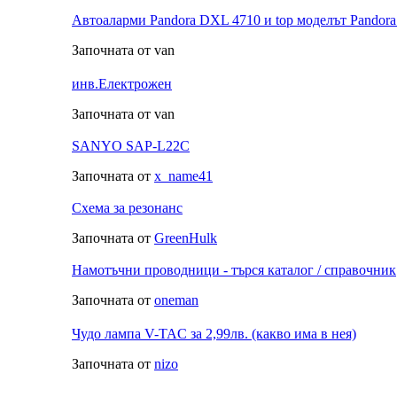
Автоаларми Pandora DXL 4710 и top моделът Pandor
Започната от van
инв.Електрожен
Започната от van
SANYO SAP-L22C
Започната от
x_name41
Схема за резонанс
Започната от
GreenHulk
Намотъчни проводници - търся каталог / справочник
Започната от
oneman
Чудо лампа V-TAC за 2,99лв. (какво има в нея)
Започната от
nizo