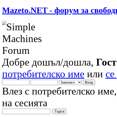
Mazeto.NET - форум за свобод
Добре дошъл/дошла,
Гост
потребителско име
или
се
Влез с потребителско име
на сесията