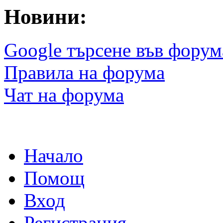
Новини:
Google търсене във форум
Правила на форума
Чат на форума
Начало
Помощ
Вход
Регистрация