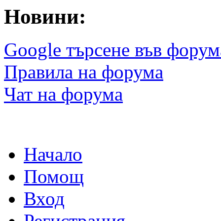
Новини:
Google търсене във форум
Правила на форума
Чат на форума
Начало
Помощ
Вход
Регистрация