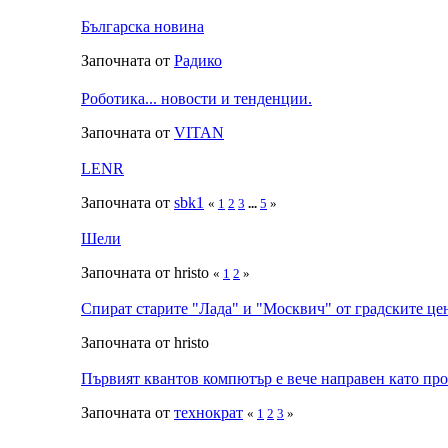
Българска новина
Започната от
Радико
Роботика... новости и тенденции.
Започната от
VITAN
LENR
Започната от
sbk1
«
1
2
3
...
5
»
Шели
Започната от hristo
«
1
2
»
Спират старите "Лада" и "Москвич" от градските це
Започната от hristo
Първият квантов компютър е вече направен като пр
Започната от
технократ
«
1
2
3
»