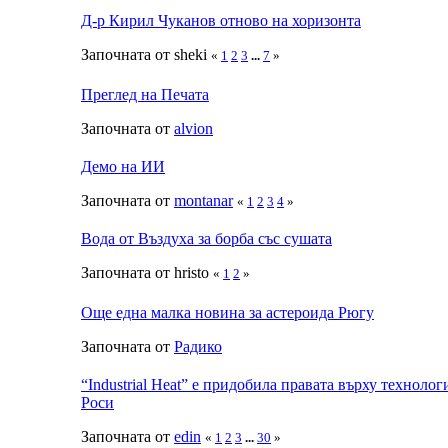
Д-р Кирил Чуканов отново на хоризонта
Започната от sheki
«
1
2
3
...
7
»
Преглед на Печата
Започната от
alvion
Демо на ИИ
Започната от
montanar
«
1
2
3
4
»
Вода от Въздуха за борба със сушата
Започната от hristo
«
1
2
»
Още една малка новина за астероида Рюгу
Започната от
Радико
“Industrial Heat” е придобила правата върху технолог
Роси
Започната от
edin
«
1
2
3
...
30
»