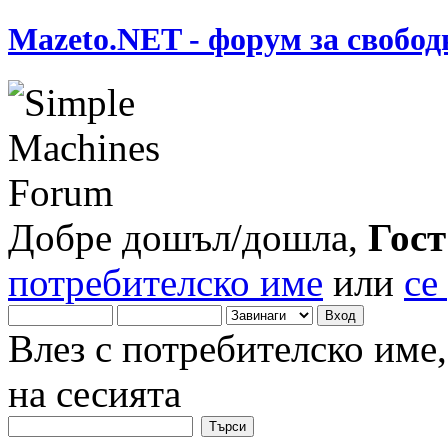
Mazeto.NET - форум за свобод
Добре дошъл/дошла,
Гост
потребителско име
или
се
Влез с потребителско име
на сесията