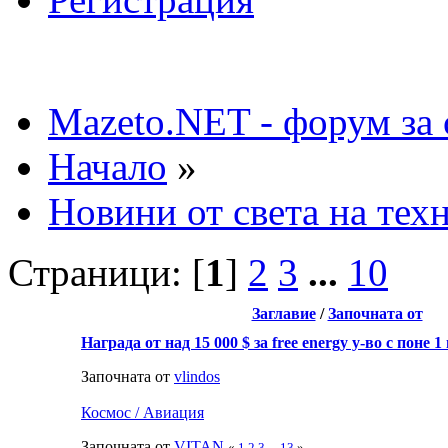
Mazeto.NET - форум за 
Начало
»
Новини от света на тех
Страници: [
1
]
2
3
...
10
Заглавие
/
Започната от
Награда от над 15 000 $ за free energy у-во с поне 
Започната от
vlindos
Космос / Авиация
Започната от
VITAN
«
1
2
3
...
13
»