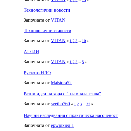
Технологични новости
Започната от
VITAN
Технологични старости
Започната от
VITAN
«
1
2
3
...
10
»
AI / ИИ
Започната от
VITAN
«
1
2
3
...
5
»
Руското НЛО
Започната от
Maistora52
Разни идеи на хора с "пламнала глава"
Започната от
svetlio760
«
1
2
3
...
35
»
Научни изследвания с практическа насоченост
Започната от
epwpixieq-1