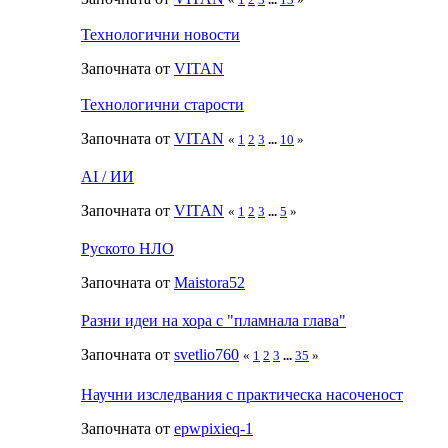
Технологични новости
Започната от
VITAN
Технологични старости
Започната от
VITAN
«
1
2
3
...
10
»
AI / ИИ
Започната от
VITAN
«
1
2
3
...
5
»
Руското НЛО
Започната от
Maistora52
Разни идеи на хора с "пламнала глава"
Започната от
svetlio760
«
1
2
3
...
35
»
Научни изследвания с практическа насоченост
Започната от
epwpixieq-1