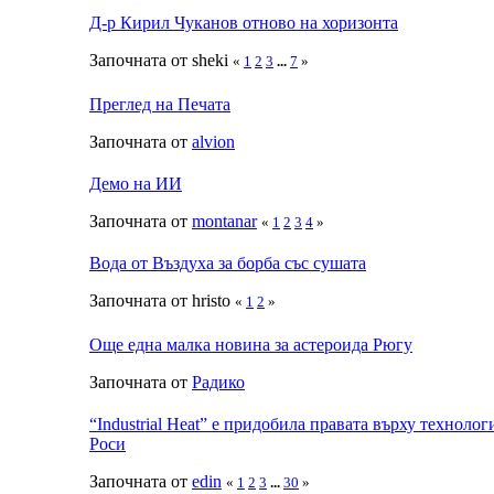
Д-р Кирил Чуканов отново на хоризонта
Започната от sheki
«
1
2
3
...
7
»
Преглед на Печата
Започната от
alvion
Демо на ИИ
Започната от
montanar
«
1
2
3
4
»
Вода от Въздуха за борба със сушата
Започната от hristo
«
1
2
»
Още една малка новина за астероида Рюгу
Започната от
Радико
“Industrial Heat” е придобила правата върху технолог
Роси
Започната от
edin
«
1
2
3
...
30
»