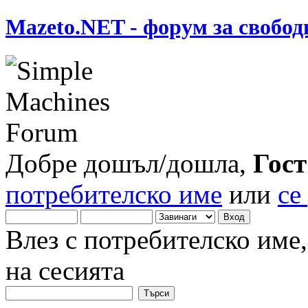
Mazeto.NET - форум за свобод
Добре дошъл/дошла,
Гост
потребителско име
или
се
Влез с потребителско име
на сесията