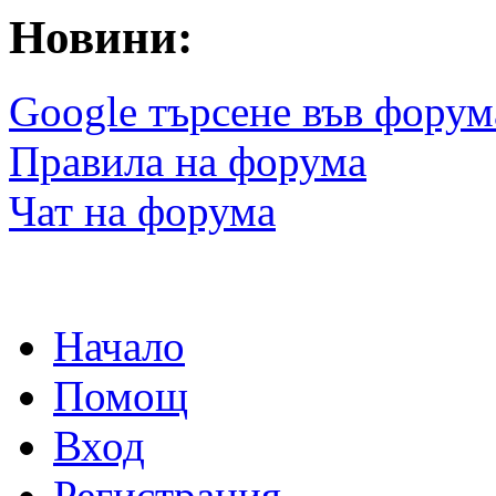
Новини:
Google търсене във форум
Правила на форума
Чат на форума
Начало
Помощ
Вход
Регистрация