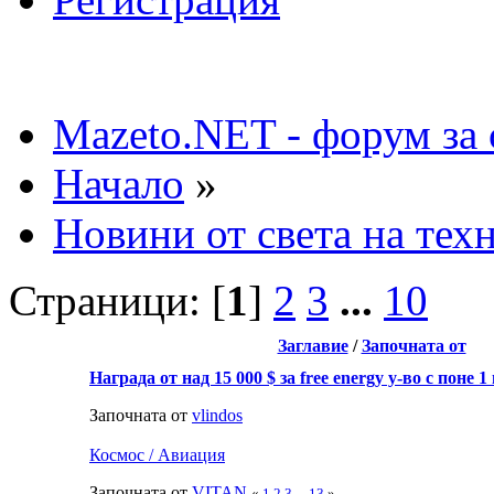
Mazeto.NET - форум за 
Начало
»
Новини от света на тех
Страници: [
1
]
2
3
...
10
Заглавие
/
Започната от
Награда от над 15 000 $ за free energy у-во с поне 
Започната от
vlindos
Космос / Авиация
Започната от
VITAN
«
1
2
3
...
13
»