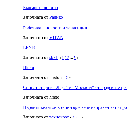
Българска новина
Започната от
Радико
Роботика... новости и тенденции.
Започната от
VITAN
LENR
Започната от
sbk1
«
1
2
3
...
5
»
Шели
Започната от hristo
«
1
2
»
Спират старите "Лада" и "Москвич" от градските це
Започната от hristo
Първият квантов компютър е вече направен като пр
Започната от
технократ
«
1
2
3
»