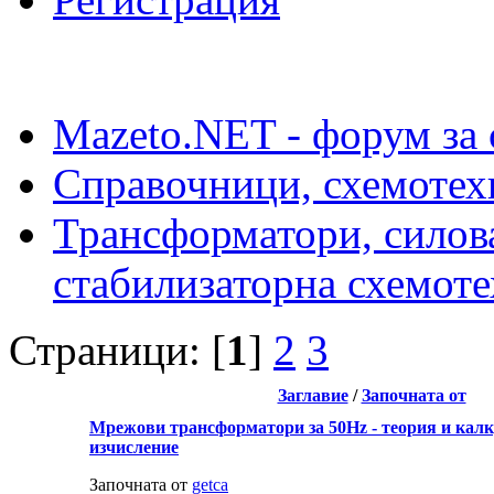
Mazeto.NET - форум за 
Справочници, схемотех
Трансформатори, силова
стабилизаторна схемот
Страници: [
1
]
2
3
Заглавие
/
Започната от
Мрежови трансформатори за 50Hz - теория и калк
изчисление
Започната от
getca