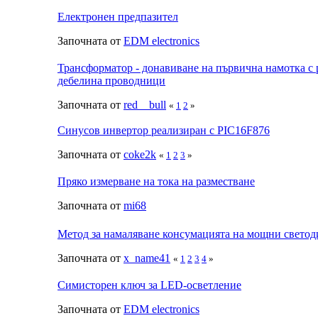
Електронен предпазител
Започната от
EDM electronics
Трансформатор - донавиване на първична намотка с 
дебелина проводници
Започната от
red__bull
«
1
2
»
Синусов инвертор реализиран с PIC16F876
Започната от
coke2k
«
1
2
3
»
Пряко измерване на тока на разместване
Започната от
mi68
Метод за намаляване консумацията на мощни свето
Започната от
x_name41
«
1
2
3
4
»
Симисторен ключ за LED-осветление
Започната от
EDM electronics