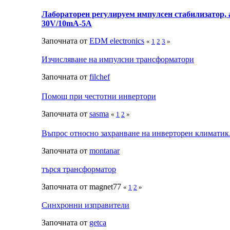
Лабораторен регулируем импулсен стабилизатор, а
30V/10mA-5A
Започната от
EDM electronics
«
1
2
3
»
Изчисляване на импулсни трансформатори
Започната от
filchef
Помощ при честотни инвертори
Започната от
sasma
«
1
2
»
Въпрос относно захранване на инверторен климатик
Започната от
montanar
търся трансформатор
Започната от magnet77
«
1
2
»
Синхронни изправители
Започната от
getca