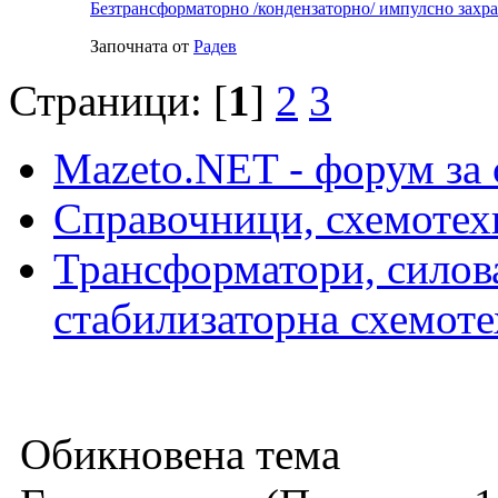
Безтрансформаторно /кондензаторно/ импулсно захра
Започната от
Радeв
Страници: [
1
]
2
3
Mazeto.NET - форум за 
Справочници, схемотех
Трансформатори, силова
стабилизаторна схемот
Обикновена тема