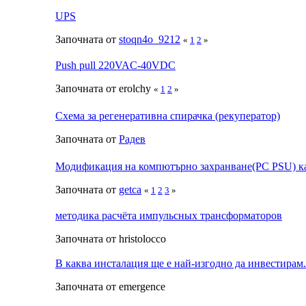
UPS
Започната от
stoqn4o_9212
«
1
2
»
Push pull 220VAC-40VDC
Започната от erolchy
«
1
2
»
Схема за регенеративна спирачка (рекуператор)
Започната от
Радeв
Модификация на компютърно захранване(PC PSU) ка
Започната от
getca
«
1
2
3
»
методика расчёта импульсных трансформаторов
Започната от hristolocco
В каква инсталация ще е най-изгодно да инвестирам.
Започната от emergence