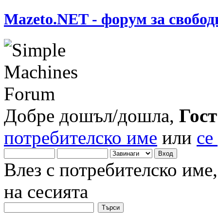
Mazeto.NET - форум за свобод
Добре дошъл/дошла,
Гост
потребителско име
или
се
Влез с потребителско име
на сесията