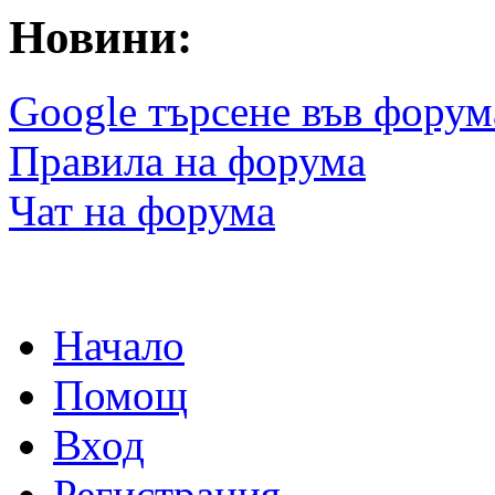
Новини:
Google търсене във форум
Правила на форума
Чат на форума
Начало
Помощ
Вход
Регистрация