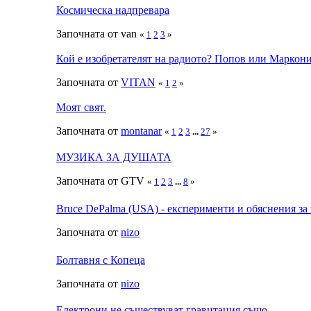
Космическа надпревара
Започната от van
«
1
2
3
»
Кой е изобретателят на радиото? Попов или Маркон
Започната от
VITAN
«
1
2
»
Моят свят.
Започната от
montanar
«
1
2
3
...
27
»
МУЗИКА ЗА ДУШАТА
Започната от GTV
«
1
2
3
...
8
»
Bruce DePalma (USA) - експерименти и обяснения за
Започната от
nizo
Болтавня с Копеца
Започната от
nizo
Електрони не съществуват гравитация също