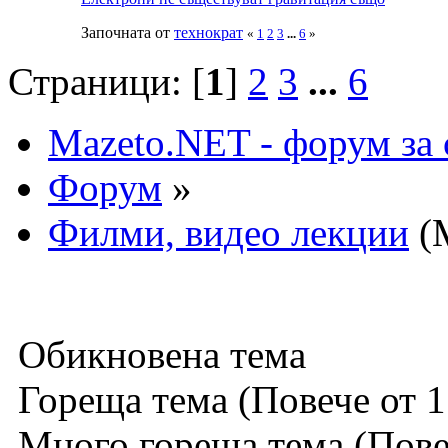
Започната от
технократ
«
1
2
3
...
6
»
Страници: [
1
]
2
3
...
6
Mazeto.NET - форум за 
Форум
»
Филми, видео лекции
(
Обикновена тема
Гореща тема (Повече от 1
Много гореща тема (Повеч