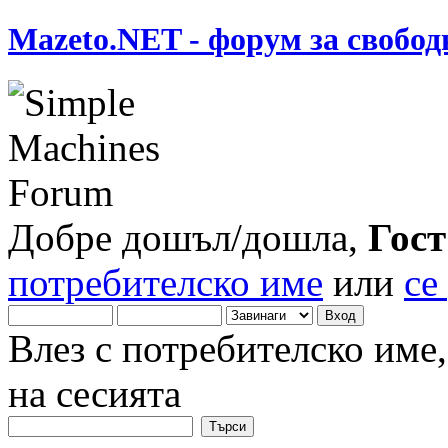
Mazeto.NET - форум за свобод
Добре дошъл/дошла,
Гост
потребителско име
или
се
Влез с потребителско име
на сесията