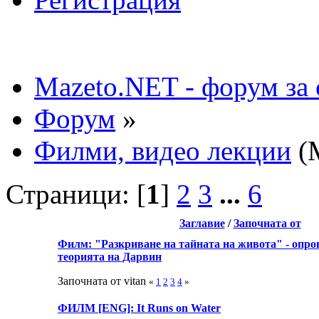
Mazeto.NET - форум за 
Форум
»
Филми, видео лекции
(
Страници: [
1
]
2
3
...
6
Заглавие
/
Започната от
Филм: "Разкриване на тайната на живота" - опро
теорията на Дарвин
Започната от vitan
«
1
2
3
4
»
ФИЛМ [ENG]: It Runs on Water