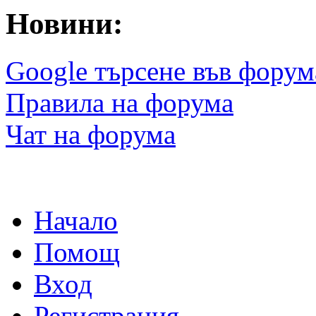
Новини:
Google търсене във форум
Правила на форума
Чат на форума
Начало
Помощ
Вход
Регистрация