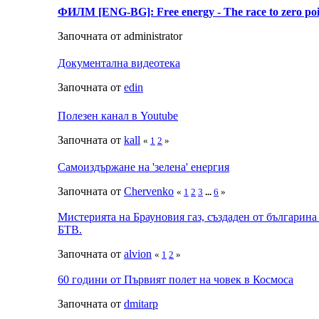
ФИЛМ [ENG-BG]: Free energy - The race to zero po
Започната от administrator
Документална видеотека
Започната от
edin
Полезен канал в Youtube
Започната от
kall
«
1
2
»
Самоиздържане на 'зелена' енергия
Започната от
Chervenko
«
1
2
3
...
6
»
Мистерията на Брауновия газ, създаден от българин
БТВ.
Започната от
alvion
«
1
2
»
60 години от Първият полет на човек в Космоса
Започната от
dmitarp