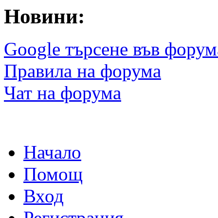
Новини:
Google търсене във форум
Правила на форума
Чат на форума
Начало
Помощ
Вход
Регистрация