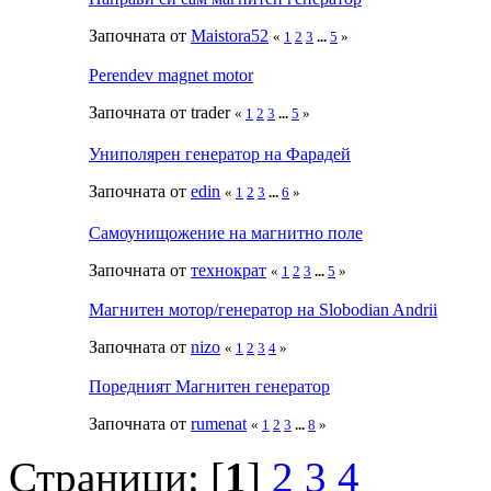
Започната от
Maistora52
«
1
2
3
...
5
»
Perendev magnet motor
Започната от trader
«
1
2
3
...
5
»
Униполярен генератор на Фарадей
Започната от
edin
«
1
2
3
...
6
»
Самоунищожение на магнитно поле
Започната от
технократ
«
1
2
3
...
5
»
Магнитен мотор/генератор на Slobodian Andrii
Започната от
nizo
«
1
2
3
4
»
Поредният Магнитен генератор
Започната от
rumenat
«
1
2
3
...
8
»
Страници: [
1
]
2
3
4