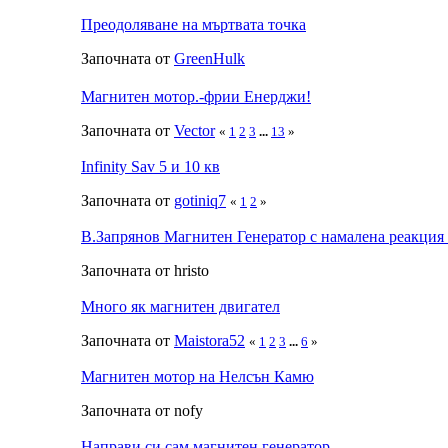
Преодоляване на мъртвата точка
Започната от
GreenHulk
Магнитен мотор.-фрии Енерджи!
Започната от
Vector
«
1
2
3
...
13
»
Infinity Sav 5 и 10 кв
Започната от
gotiniq7
«
1
2
»
В.Запрянов Магнитен Генератор с намалена реакция 
Започната от hristo
Много як магнитен двигател
Започната от
Maistora52
«
1
2
3
...
6
»
Магнитен мотор на Нелсън Камю
Започната от nofy
Направи си сам магнитен генератор