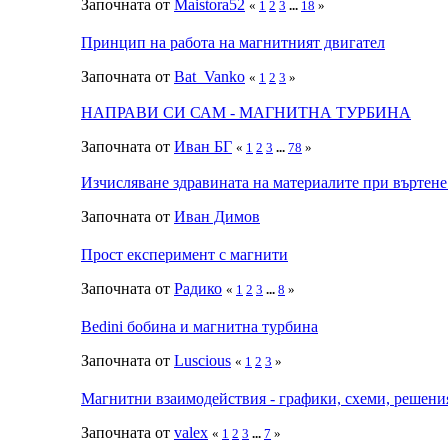
Започната от
Maistora52
«
1
2
3
...
18
»
Принцип на работа на магнитният двигател
Започната от
Bat_Vanko
«
1
2
3
»
НАПРАВИ СИ САМ - МАГНИТНА ТУРБИНА
Започната от
Иван БГ
«
1
2
3
...
78
»
Изчисляване здравината на материалите при въртене
Започната от
Иван Димов
Прост експеримент с магнити
Започната от
Радико
«
1
2
3
...
8
»
Bedini бобина и магнитна турбина
Започната от
Luscious
«
1
2
3
»
Магнитни взаимодействия - графики, схеми, решени
Започната от
valex
«
1
2
3
...
7
»