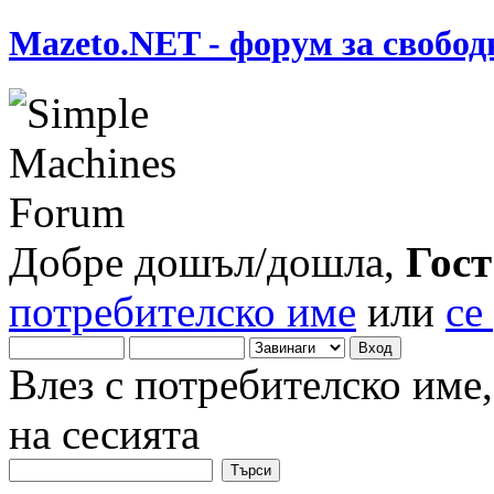
Mazeto.NET - форум за свобод
Добре дошъл/дошла,
Гост
потребителско име
или
се
Влез с потребителско име
на сесията