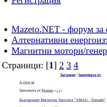
Mazeto.NET - форум за 
Алтернативни енергоиз
Магнитни мотори/генер
Страници: [
1
]
2
3
4
Заглавие
/
Започната от
А сега де
Започната от
Радико
«
1
2
»
Българският Магнитен Двигател "AMAG - Tornado"