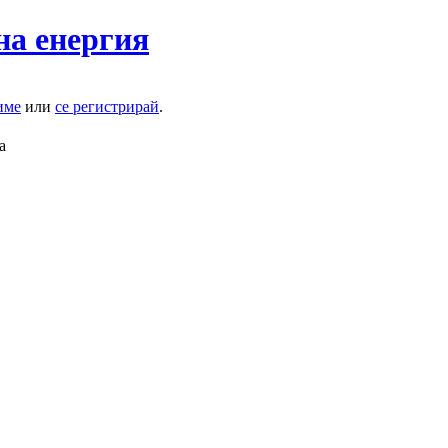
на енергия
име
или
се регистрирай
.
а