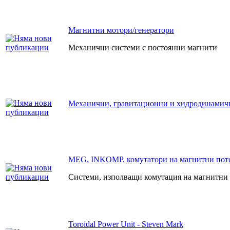
Магнитни мотори/генератори
Механични системи с постоянни магнити
Механични, гравитационни и хидродинамич
MEG, INKOMP, комутатори на магнитни пото
Системи, изполващи комутация на магнитни
Toroidal Power Unit - Steven Mark