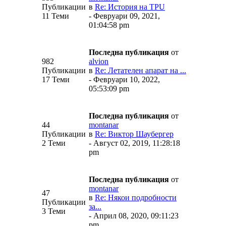
Публикации
в
Re: История на TPU
11 Теми
- Февруари 09, 2021,
01:04:58 pm
Последна публикация
от
982
alvion
Публикации
в
Re: Летателен апарат на ...
17 Теми
- Февруари 10, 2022,
05:53:09 pm
Последна публикация
от
44
montanar
Публикации
в
Re: Виктор Шаубергер
2 Теми
- Август 02, 2019, 11:28:18
pm
Последна публикация
от
montanar
47
в
Re: Някои подробности
Публикации
за...
3 Теми
- Април 08, 2020, 09:11:23
pm