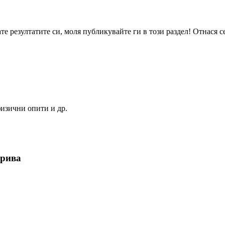
те резултатите си, моля публикувайте ги в този раздел! Отнася се
изични опити и др.
орива