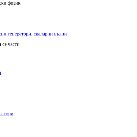
рски физик
ни генератори, скаларни вълни
 се части
h
ратори