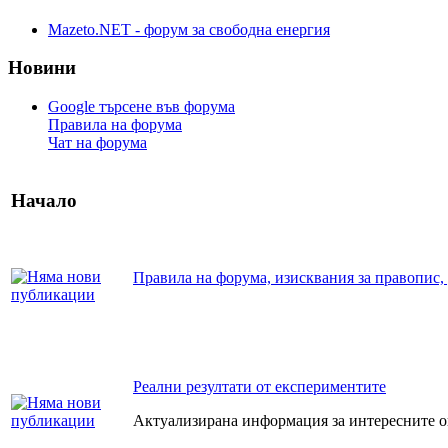
Mazeto.NET - форум за свободна енергия
Новини
Google търсене във форума
Правила на форума
Чат на форума
Начало
Правила на форума, изисквания за правопис, 
Реални резултати от експериментите
Актуализирана информация за интересните 