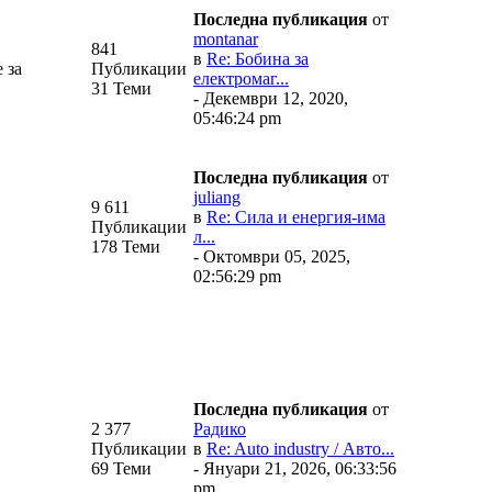
Последна публикация
от
montanar
841
в
Re: Бобина за
 за
Публикации
електромаг...
31 Теми
- Декември 12, 2020,
05:46:24 pm
Последна публикация
от
juliang
9 611
в
Re: Сила и енергия-има
Публикации
л...
178 Теми
- Октомври 05, 2025,
02:56:29 pm
Последна публикация
от
2 377
Радико
Публикации
в
Re: Auto industry / Авто...
69 Теми
- Януари 21, 2026, 06:33:56
pm