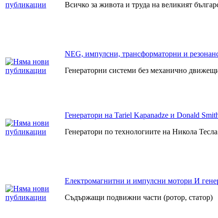
Всичко за живота и труда на великият бълга
NEG, импулсни, трансформаторни и резонанс
Генераторни системи без механично движещи
Генератори на Tariel Kapanadze и Donald Smit
Генератори по технологиите на Никола Тесла
Електромагнитни и импулсни мотори И гене
Съдържащи подвижни части (ротор, статор)