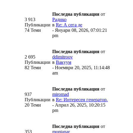
Последна публикация
от
3 913
Радико
Публикации
в
Re: А сега де
74 Теми
- Януари 08, 2026, 07:01:21
pm
Последна публикация
от
2 695
ddimitroov
Публикации
в
Вакуум
82 Теми
- Ноември 20, 2025, 11:14:48
am
Последна публикация
от
937
miromad
Публикации
в
Re: Интересен генератор.
20 Теми
- Април 26, 2025, 10:20:15
pm
Последна публикация
от
353
montanar