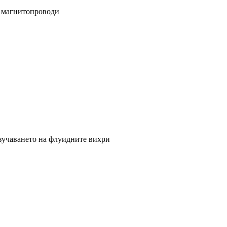
 магнитопроводи
зучаването на флуидните вихри