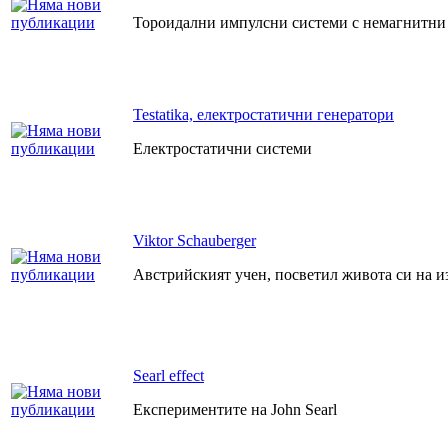
Тороидални импулсни системи с немагнитни
Testatika, електростатични генератори
Електростатични системи
Viktor Schauberger
Австрийският учен, посветил живота си на и
Searl effect
Експериментите на John Searl