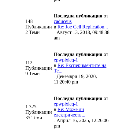
Последна публикация
от
148
caduceus
Публикации
в
Re: Joe Cell Replication...
2 Теми
- Август 13, 2018, 09:48:38
am
Последна публикация
от
epwpixieq-1
112
в
Re: Експериментите на
Публикации
Те...
9 Теми
- Декември 19, 2020,
11:20:40 pm
Последна публикация
от
epwpixieq-1
1 325
в
Re: Може ли
Публикации
електричеств...
35 Теми
- Април 16, 2025, 12:26:06
pm