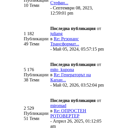
Публикации
Стефан...
10 Теми
- Септември 08, 2023,
12:59:01 pm
Последна публикация
от
1 182
juliang
Публикации
в
Re: Резонанс
49 Теми
Трансформат...
- Май 05, 2024, 05:57:15 pm
Последна публикация
от
5 176
mito_kupona
Публикации
в
Re: Генераторът на
38 Теми
Капан...
- Май 02, 2026, 03:52:04 pm
Последна публикация
от
miromad
2 529
в
Re: ОПРОСТЕН
Публикации
РОТОВЕРТЕР
51 Теми
- Април 26, 2025, 01:12:05
am