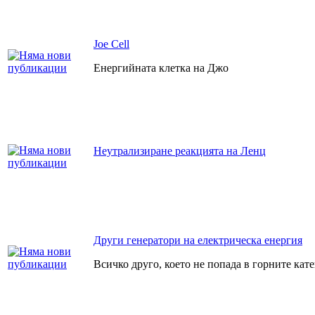
Joe Cell
Енергийната клетка на Джо
Неутрализиране реакцията на Ленц
Други генератори на електрическа енергия
Всичко друго, което не попада в горните кат